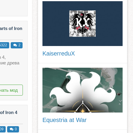
ts of Iron
5322
2
KaiserreduX
 4,
кие древа
чать мод
of Iron 4
Equestria at War
09
0