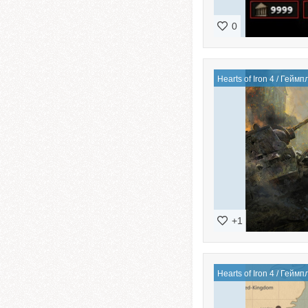
0
Hearts of Iron 4
/
Геймп
+1
Hearts of Iron 4
/
Геймп