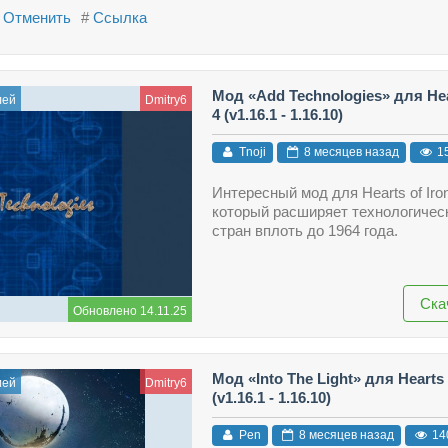
Отменить
#
Ссылка
Мод «Add Technologies» для Hear
лей
Dmitry6
4 (v1.16.1 - 1.16.10)
Tnoji
8 месяцев назад
1
Интересный мод для Hearts of Iron
который расширяет технологичес
стран вплоть до 1964 года.
Ска
Обновлено 14.11.25
Мод «Into The Light» для Hearts 
лей
Dmitry6
(v1.16.1 - 1.16.10)
Pen
8 месяцев назад
14