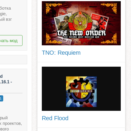
аботка
gie,
ый взг
чать мод
TNO: Requiem
ed
.16.1 -
д
Red Flood
орый
 проектов,
вого