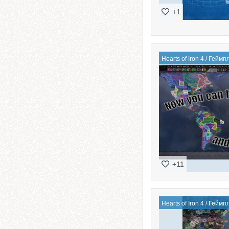
+1
Hearts of Iron 4
/
Геймп
+11
Hearts of Iron 4
/
Геймп