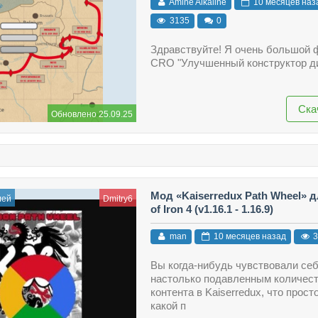
Amine Alkaline
10 месяцев наз
3135
0
Здравствуйте! Я очень большой 
CRO "Улучшенный конструктор ди
Ска
Обновлено 25.09.25
Мод «Kaiserredux Path Wheel» д
лей
Dmitry6
of Iron 4 (v1.16.1 - 1.16.9)
man
10 месяцев назад
3
Вы когда-нибудь чувствовали се
настолько подавленным количес
контента в Kaiserredux, что просто
какой п