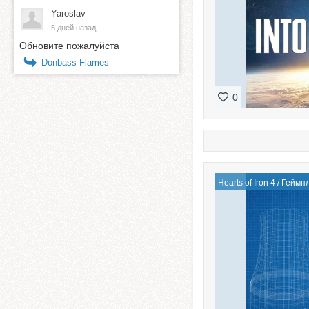
Yaroslav
5 дней назад
Обновите пожалуйста
Donbass Flames
0
Hearts of Iron 4
/
Геймп