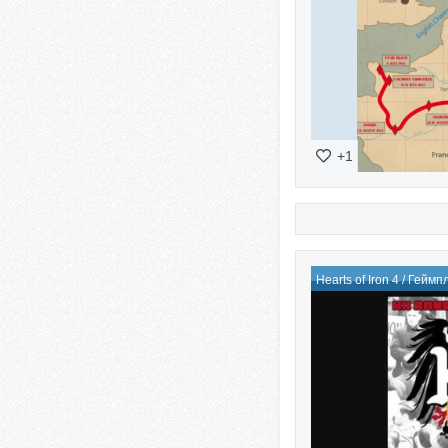
+1
Hearts of Iron 4
/
Геймп