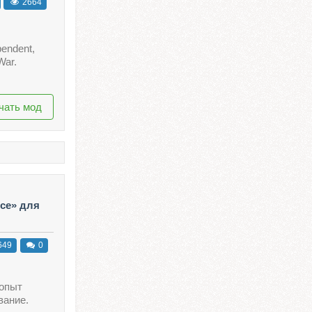
2664
endent,
War.
чать мод
ce» для
649
0
 опыт
вание.