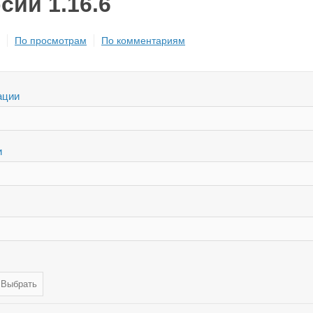
рсии 1.16.6
По просмотрам
По комментариям
ации
и