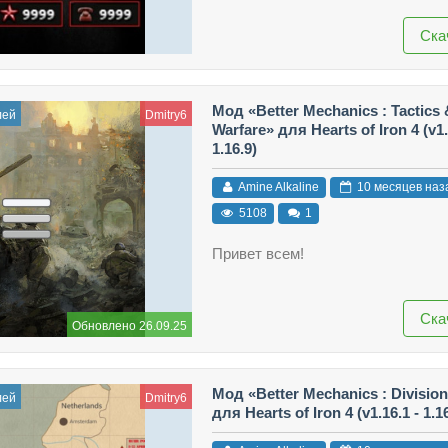
Ска
Мод «Better Mechanics : Tactics
лей
Dmitry6
Warfare» для Hearts of Iron 4 (v1.
1.16.9)
Amine Alkaline
10 месяцев наз
5108
1
Привет всем!
Ска
Обновлено 26.09.25
Мод «Better Mechanics : Divisio
лей
Dmitry6
для Hearts of Iron 4 (v1.16.1 - 1.1