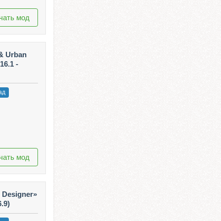
чать мод
 & Urban
16.1 -
ад
чать мод
n Designer»
6.9)