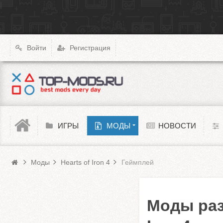
|
X4: Foundations
Transport Fever 2
XCOM: Chimera Squad
Войти
Регистрация
Cyberpunk 2077
Teardown
Melon Playground
ИГРЫ
МОДЫ
НОВОСТИ
Моды HoI 4
Barotrauma
Моды
Hearts of Iron 4
Геймплей
Моды раз