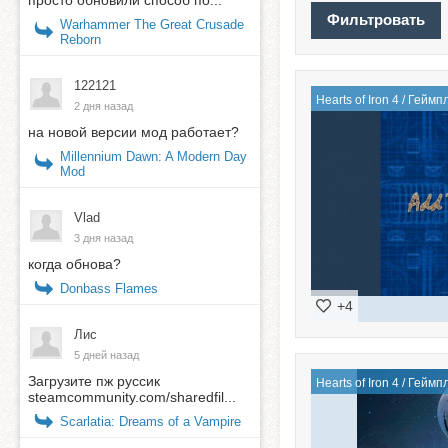
просто обновили способ по...
Warhammer The Great Crusade
Reborn
122121
Hearts of Iron 4
/
Геймп
2 дня назад
на новой версии мод работает?
Millennium Dawn: A Modern Day
Mod
Vlad
3 дня назад
когда обнова?
Donbass Flames
+4
Лис
5 дней назад
Загрузите пж руссик
Hearts of Iron 4
/
Геймп
steamcommunity.com/sharedfil...
Scarlatia: Dreams of a Vampire