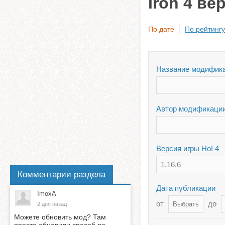
Iron 4 ве
По дате
По рейтингу
Название модифик
Автор модификаци
Версия игры HoI 4
1.16.6
Комментарии раздела
Дата публикации
ImoxA
от
до
2 дня назад
Можете обновить мод? Там