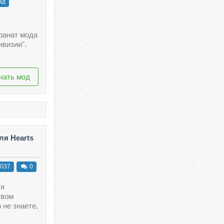
ад
фанат мода
визии".
чать мод
ля Hearts
037
0
бя
твом
 не знаете,