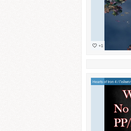
+1
Hearts of Iron 4
/
Геймп