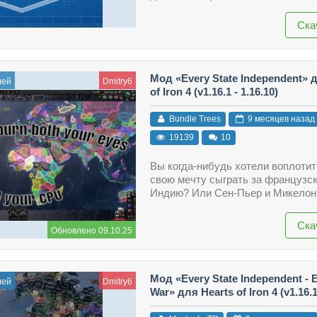
Ска
Мод «Every State Independent» 
лей
Dmitry6
of Iron 4 (v1.16.1 - 1.16.10)
Bundle Trees
9 месяцев назад
19139
10
Вы когда-нибудь хотели воплотит
свою мечту сыграть за французс
Индию? Или Сен-Пьер и Микелон
Ска
Обновлено 09.10.25
Мод «Every State Independent - E
лей
Dmitry6
War» для Hearts of Iron 4 (v1.16.1 