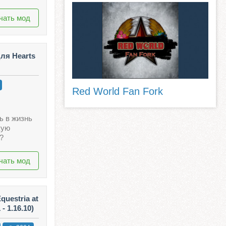
чать мод
для Hearts
Red World Fan Fork
ь в жизнь
кую
?
чать мод
questria at
- 1.16.10)