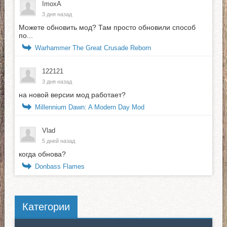
ImoxA
3 дня назад
Можете обновить мод? Там просто обновили способ
по...
Warhammer The Great Crusade Reborn
122121
3 дня назад
на новой версии мод работает?
Millennium Dawn: A Modern Day Mod
Vlad
5 дней назад
когда обнова?
Donbass Flames
Категории