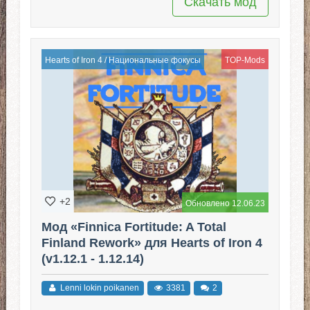
Скачать мод
Hearts of Iron 4
/
Национальные фокусы
TOP-Mods
+2
Обновлено 12.06.23
Мод «Finnica Fortitude: A Total
Finland Rework» для Hearts of Iron 4
(v1.12.1 - 1.12.14)
Lenni lokin poikanen
3381
2