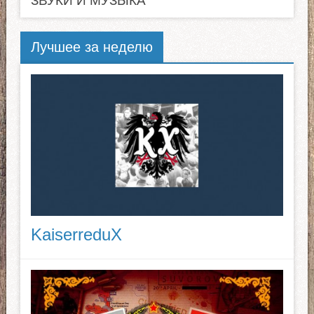
ЗВУКИ И МУЗЫКА
Лучшее за неделю
KaiserreduX