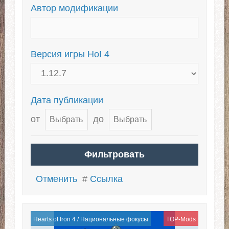
Автор модификации
Версия игры HoI 4
Дата публикации
от
до
Отменить
#
Ссылка
Hearts of Iron 4
/
Национальные фокусы
TOP-Mods