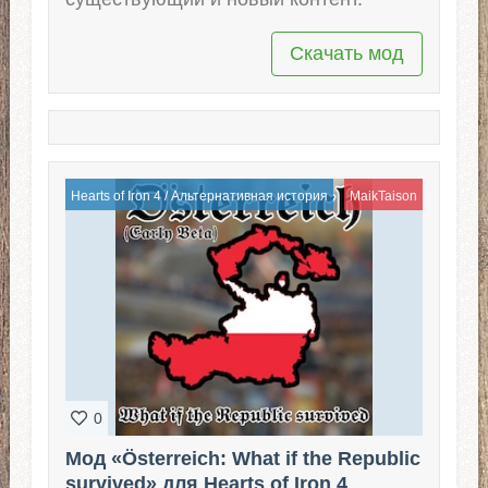
Скачать мод
Hearts of Iron 4
/
Альтернативная история
MaikTaison
0
Мод «Österreich: What if the Republic
survived» для Hearts of Iron 4