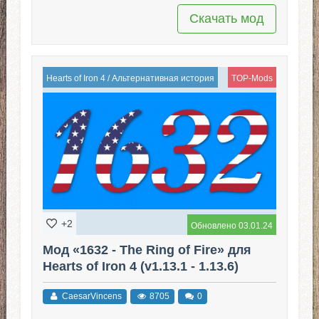
Скачать мод
Hearts of Iron 4
/
Альтернативная история
TOP-Mods
+2
Обновлено 03.01.24
Мод «1632 - The Ring of Fire» для
Hearts of Iron 4 (v1.13.1 - 1.13.6)
CaesarVincens
8705
0