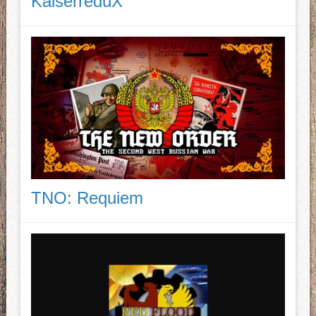
KaiserreduX
TNO: Requiem