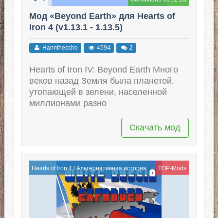
Мод «Beyond Earth» для Hearts of
Iron 4 (v1.13.1 - 1.13.5)
Hanntheccho
4594
2
Hearts of Iron IV: Beyond Earth Много
веков назад Земля была планетой,
утопающей в зелени, населенной
миллионами разно
Скачать мод
Hearts of Iron 4
/
Альтернативная история
TOP-Mods