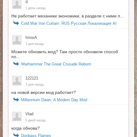
d
1 день назад
Не работает механики экономики, в разделе с ними п...
Cold War Iron Curtain: RUS Русская Локализация AI
ImoxA
3 дня назад
Можете обновить мод? Там просто обновили способ
по...
Warhammer The Great Crusade Reborn
122121
3 дня назад
на новой версии мод работает?
Millennium Dawn: A Modern Day Mod
Vlad
5 дней назад
когда обнова?
Donbass Flames