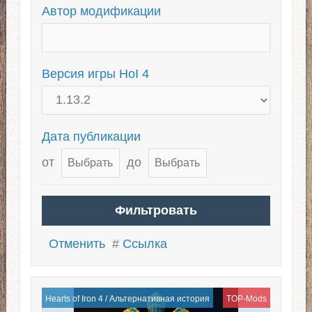
Автор модификации
Версия игры HoI 4
Дата публикации
от
до
Отменить
#
Ссылка
Hearts of Iron 4
/
Альтернативная история
TOP-Mods