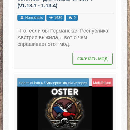
(v1.13.1 - 1.13.4)
Nemotastic
1639
0
Что, если бы Германская Республика
Австрия выжила, - вот о чем
спрашивает этот мод.
Скачать мод
Hearts of Iron 4
/
Альтернативная история
MaikTaison