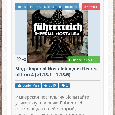
Hearts of Iron 4
/
Альтернативная история
TOP-Mods
+2
Обновлено 05.11.23
Мод «Imperial Nostalgia» для Hearts
of Iron 4 (v1.13.1 - 1.13.5)
Border Man
7699
1
Имперская ностальгия Испытайте
уникальную версию Fuhrerreich,
сочетающую в себе старый,
существующий и новый контент.