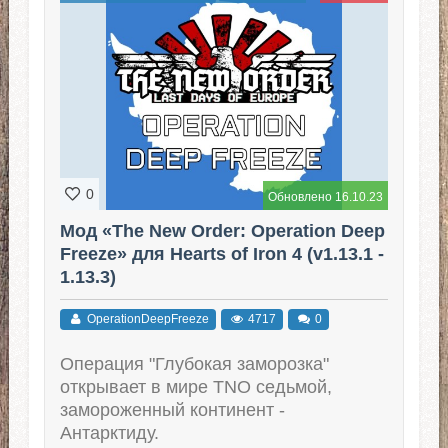
0
Обновлено 16.10.23
Мод «The New Order: Operation Deep
Freeze» для Hearts of Iron 4 (v1.13.1 -
1.13.3)
OperationDeepFreeze
4717
0
Операция "Глубокая заморозка"
открывает в мире TNO седьмой,
замороженный континент -
Антарктиду.