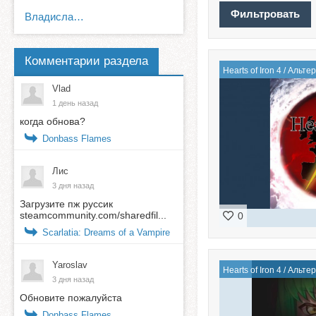
Владислав Булгаков
Комментарии раздела
Hearts of Iron 4
/
Альтер
Vlad
1 день назад
когда обнова?
Donbass Flames
Лис
3 дня назад
Загрузите пж руссик
steamcommunity.com/sharedfil...
0
Scarlatia: Dreams of a Vampire
Yaroslav
Hearts of Iron 4
/
Альтер
3 дня назад
Обновите пожалуйста
Donbass Flames