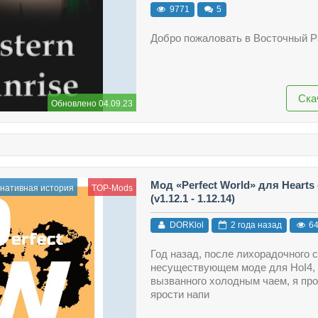
9771
5
Добро пожаловать в Восточный Р
Ска
Обновлено 04.09.23
Мод «Perfect World» для Hearts o
нативная история
TOP-Mods
(v1.12.1 - 1.12.14)
DORKlol
2 года назад
64
Год назад, после лихорадочного с
несуществующем моде для HoI4,
вызванного холодным чаем, я про
ярости напи