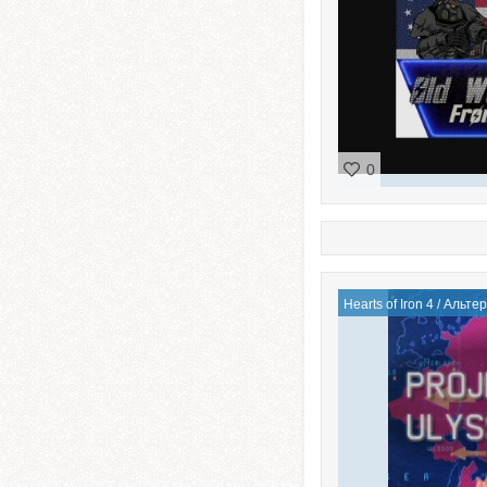
0
Hearts of Iron 4
/
Альтер