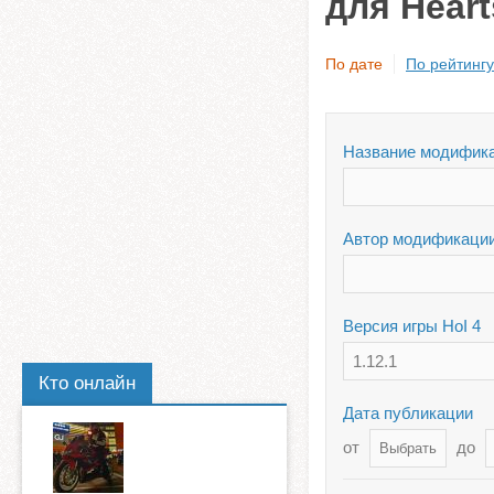
для Heart
По дате
По рейтингу
Название модифик
Автор модификаци
Версия игры HoI 4
1.12.1
Кто онлайн
Дата публикации
от
до