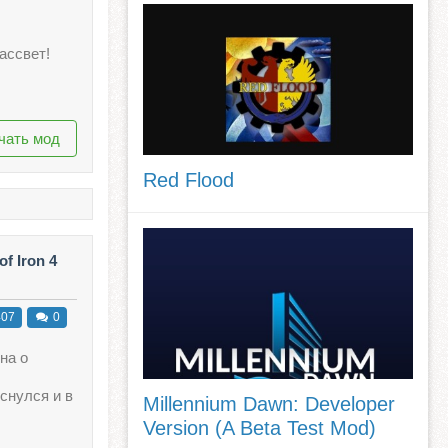
ассвет!
чать мод
Red Flood
f Iron 4
07
0
на о
снулся и в
Millennium Dawn: Developer
Version (A Beta Test Mod)