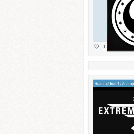
+1
Hearts of Iron 4
/
Альтер