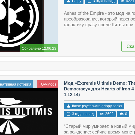
Palpy
3 года назад
4221
Ashes of the Empire - это мод на 
преобразование, который перенос
галактику сразу после битвы при
Ска
Обновлено 12.06.23
Мод «Extremis Ultimis Demo: The
нативная история
TOP-Mods
Democracy» для Hearts of Iron 4 (
1.12.14)
those psych ward grippy socks
3 года назад
2692
0
“Старый мир умирает, а новый ми
за рождение: сейчас время монст