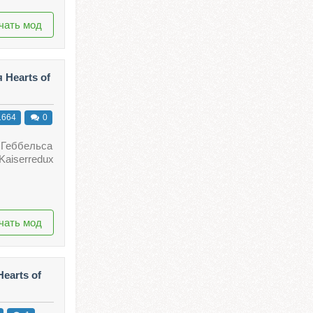
чать мод
 Hearts of
664
0
 Геббельса
Kaiserredux
чать мод
earts of