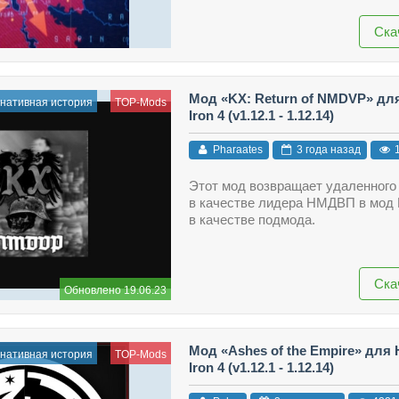
Ска
Мод «KX: Return of NMDVP» для
нативная история
TOP-Mods
Iron 4 (v1.12.1 - 1.12.14)
Pharaates
3 года назад
1
Этот мод возвращает удаленного
в качестве лидера НМДВП в мод 
в качестве подмода.
Ска
Обновлено 19.06.23
Мод «Ashes of the Empire» для H
нативная история
TOP-Mods
Iron 4 (v1.12.1 - 1.12.14)