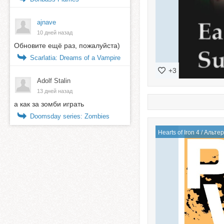
ajnave
10 дней назад
Обновите ещё раз, пожалуйста)
Scarlatia: Dreams of a Vampire
+3
Adolf Stalin
13 дней назад
а как за зомби играть
Doomsday series: Zombies
Hearts of Iron 4
/
Альтер