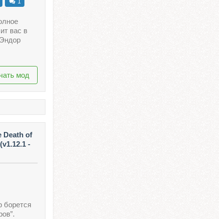
1
полное
ит вас в
 Эндор
чать мод
 Death of
v1.12.1 -
р борется
ров”.