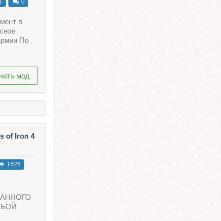
1
0
мент в
сное
армии По
чать мод
 of Iron 4
1626
ДАННОГО
ОБОЙ