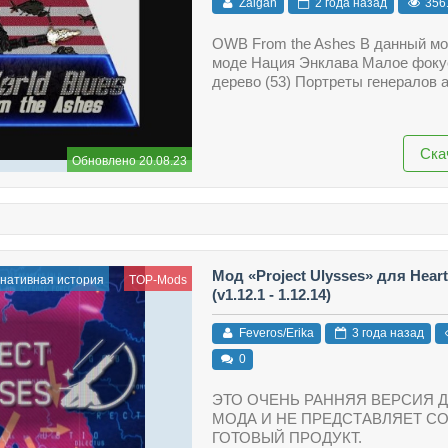
Zaigan
2 года назад
356
OWB From the Ashes В данный мо
моде Нация Энклава Малое фоку
дерево (53) Портреты генералов 
Ска
Обновлено 20.08.23
Мод «Project Ulysses» для Hearts
нативная история
TOP-Mods
(v1.12.1 - 1.12.14)
Feveros/Erika
3 года назад
0
ЭТО ОЧЕНЬ РАННЯЯ ВЕРСИЯ 
МОДА И НЕ ПРЕДСТАВЛЯЕТ С
ГОТОВЫЙ ПРОДУКТ.