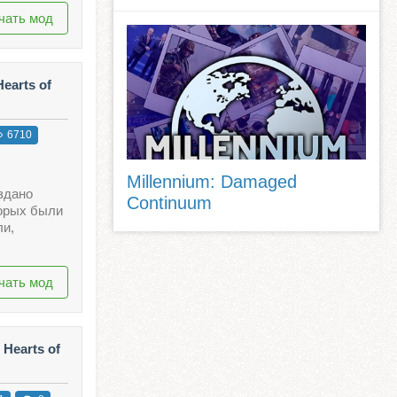
чать мод
earts of
6710
Millennium: Damaged
здано
Continuum
торых были
ли,
чать мод
Hearts of