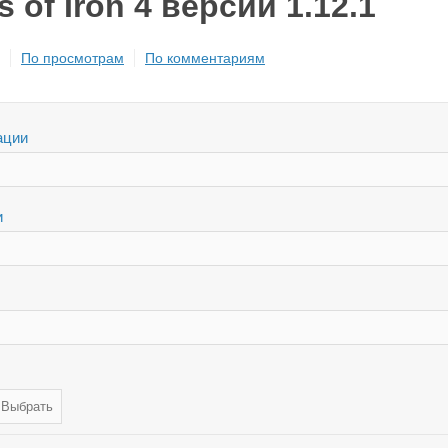
s of Iron 4 версии 1.12.1
По просмотрам
По комментариям
ации
и