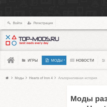
|
X4: Foundations
Transport Fever 2
XCOM: Chimera Squad
Войти
Регистрация
Cyberpunk 2077
Teardown
Melon Playground
ИГРЫ
МОДЫ
НОВОСТИ
Моды HoI 4
Barotrauma
Моды
Hearts of Iron 4
Альтернативная история
Моды раз