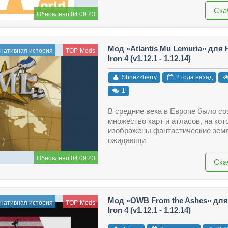
Ска
Обновлено 04.09.23
Мод «Atlantis Mu Lemuria» для H
нативная история
TOP-Mods
Iron 4 (v1.12.1 - 1.12.14)
Shnezzberry
2 года назад
1
В средние века в Европе было со
множество карт и атласов, на ко
изображены фантастические зем
ожидающи
Обновлено 04.09.23
Ска
Мод «OWB From the Ashes» для 
нативная история
TOP-Mods
Iron 4 (v1.12.1 - 1.12.14)