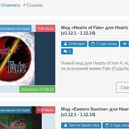
Отменить
#
Ссылка
Мод «Hearts of Fate» для Hearts 
нативная история
TOP-Mods
(v1.12.1 - 1.12.14)
Entarogan
2 года назад
1
Новый мод для Hearts of Iron 4, 
на вселенной аниме Fate (Судьба)
Ска
Обновлено 14.09.23
Мод «Eastern Sunrise» для Hearts
нативная история
TOP-Mods
(v1.12.1 - 1.12.14)
Третья башка огра
2 года наз