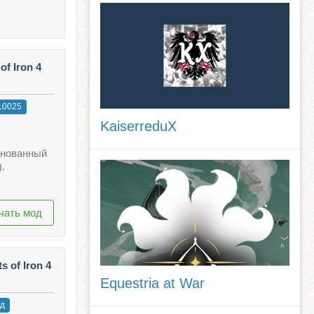
of Iron 4
10025
KaiserreduX
основанный
.
чать мод
 of Iron 4
Equestria at War
ад