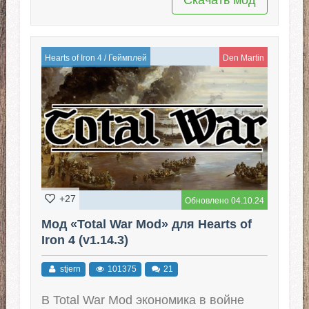
Hearts of Iron 4
/
Геймплей
Den Martin
+27
Обновлено 04.10.24
Мод «Total War Mod» для Hearts of
Iron 4 (v1.14.3)
stjern
101375
21
В Total War Mod экономика в войне