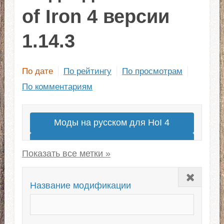
of Iron 4 версии
1.14.3
По дате
По рейтингу
По просмотрам
По комментариям
Моды на русском для HoI 4
Моды на современность
Millennium Dawn
Закрыть
Сабмоды для OWB
Kaiserreich
Название модификации
Сабмоды для Kaiserreich