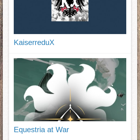
KaiserreduX
Equestria at War