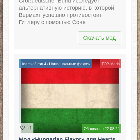
Großdeutscher Bund исследует
альтернативную историю, в которой
Вермахт успешно противостоит
Гитлеру с помощью Сове
Скачать мод
Hearts of Iron 4
/
Национальные фокусы
TOP-Mods
+1
Обновлено 22.08.24
Мод «Hungarian Flavor» для Hearts