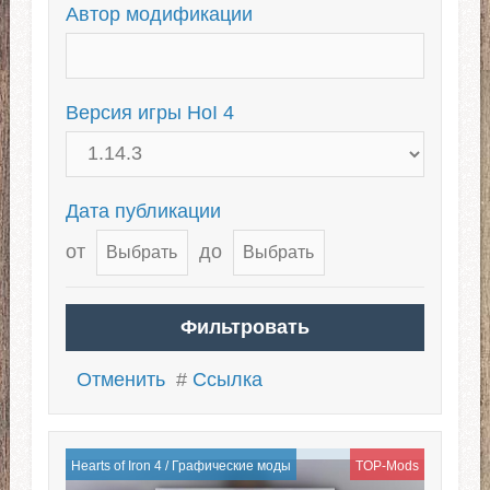
The Road to 56
The Great War
Автор модификации
Чит-моды для HoI 4
Холодная война
Версия игры HoI 4
Дата публикации
от
до
Отменить
#
Ссылка
Hearts of Iron 4
/
Графические моды
TOP-Mods