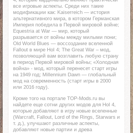
все игровые аспекты. Среди них такие
модификации как: Kaiserreich — история
альтернативного мира, в котором Германская
Империя победила в Первой мировой войне;
Equestria at War — мир, который
разрывается от войны между милыми пони;
Old World Blues — воссоздание вселенной
Fallout в мире HoI 4; The Great War – мод,
позволяющий вам возглавить любую страну
в период Первой мировой войны; «Холодная
война» - мод, который перенесет старт игры
на 1949 год; Millennium Dawn — глобальный
мод на современность (старт игры в 2000
или 2016 году).
Кроме того на портале TOP-Mods.ru вы
найдете еще сотни других модов для HoI 4,
которые добавляют в игру новые вселенные
(Warcraft, Fallout, Lord of the Rings, Starwars и
т. д.), улучшают различные аспекты,
добавляют новые партии и древа