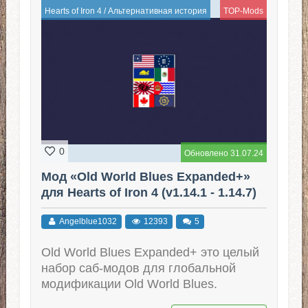
Hearts of Iron 4
/
Альтернативная история
TOP-Mods
0
Обновлено 31.07.24
Мод «Old World Blues Expanded+»
для Hearts of Iron 4 (v1.14.1 - 1.14.7)
Angelblue1032
12393
5
Old World Blues Expanded+ это целый
набор саб-модов для глобальной
модификации Old World Blues.