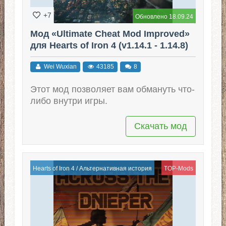
+7
Обновлено 18.09.24
Мод «Ultimate Cheat Mod Improved»
для Hearts of Iron 4 (v1.14.1 - 1.14.8)
Wei Wuxian
43185
8
Этот мод позволяет вам обмануть что-
либо внутри игры.
Скачать мод
Hearts of Iron 4
/
Альтернативная история
TOP-Mods