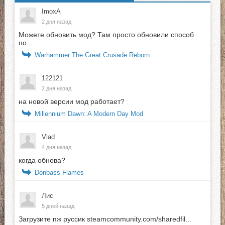
ImoxA
2 дня назад
Можете обновить мод? Там просто обновили способ
по...
Warhammer The Great Crusade Reborn
122121
2 дня назад
на новой версии мод работает?
Millennium Dawn: A Modern Day Mod
Vlad
4 дня назад
когда обнова?
Donbass Flames
Лис
5 дней назад
Загрузите пж руссик steamcommunity.com/sharedfil...