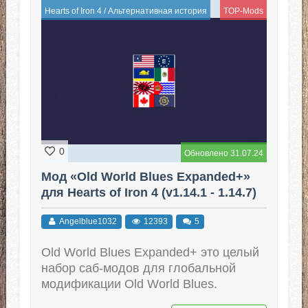
Hearts of Iron 4
/
Альтернативная история
TOP-Mods
0
Обновлено 31.07.24
Мод «Old World Blues Expanded+»
для Hearts of Iron 4 (v1.14.1 - 1.14.7)
Angelblue1032
12393
5
Old World Blues Expanded+ это целый
набор саб-модов для глобальной
модификации Old World Blues.