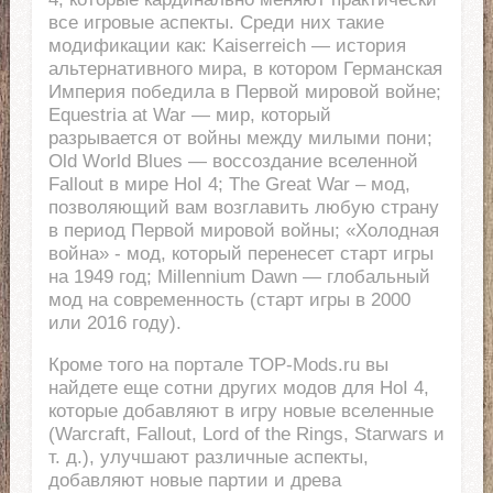
все игровые аспекты. Среди них такие
модификации как: Kaiserreich — история
альтернативного мира, в котором Германская
Империя победила в Первой мировой войне;
Equestria at War — мир, который
разрывается от войны между милыми пони;
Old World Blues — воссоздание вселенной
Fallout в мире HoI 4; The Great War – мод,
позволяющий вам возглавить любую страну
в период Первой мировой войны; «Холодная
война» - мод, который перенесет старт игры
на 1949 год; Millennium Dawn — глобальный
мод на современность (старт игры в 2000
или 2016 году).
Кроме того на портале TOP-Mods.ru вы
найдете еще сотни других модов для HoI 4,
которые добавляют в игру новые вселенные
(Warcraft, Fallout, Lord of the Rings, Starwars и
т. д.), улучшают различные аспекты,
добавляют новые партии и древа