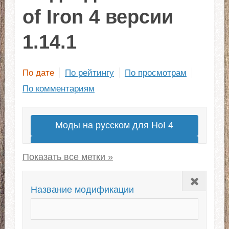
of Iron 4 версии
1.14.1
По дате
По рейтингу
По просмотрам
По комментариям
Моды на русском для HoI 4
Моды на современность
Millennium Dawn
Закрыть
Сабмоды для OWB
Kaiserreich
Название модификации
Сабмоды для Kaiserreich