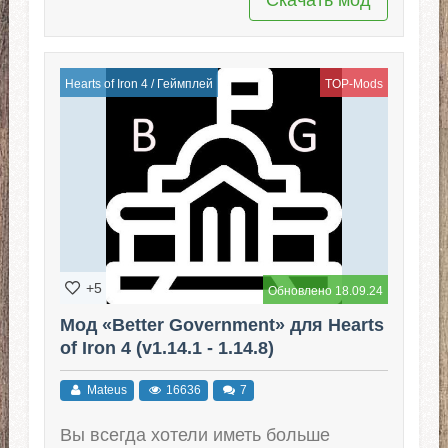
Hearts of Iron 4
/
Геймплей
TOP-Mods
+5
Обновлено 18.09.24
Мод «Better Government» для Hearts
of Iron 4 (v1.14.1 - 1.14.8)
Mateus
16636
7
Вы всегда хотели иметь больше