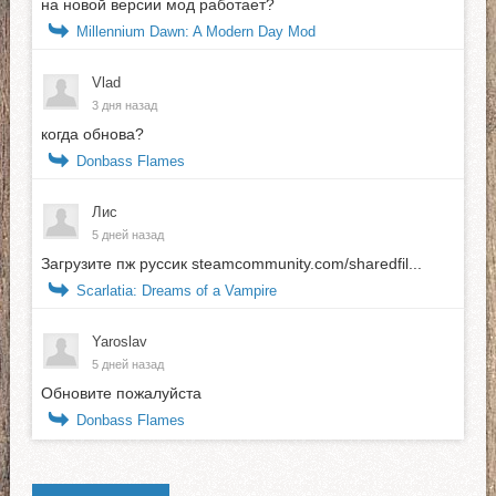
на новой версии мод работает?
Millennium Dawn: A Modern Day Mod
Vlad
3 дня назад
когда обнова?
Donbass Flames
Лис
5 дней назад
Загрузите пж руссик steamcommunity.com/sharedfil...
Scarlatia: Dreams of a Vampire
Yaroslav
5 дней назад
Обновите пожалуйста
Donbass Flames