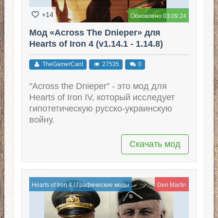
+14
Обновлено 03.09.24
Мод «Across The Dnieper» для
Hearts of Iron 4 (v1.14.1 - 1.14.8)
TheGamerCant
27535
0
"Across the Dnieper" - это мод для
Hearts of Iron IV, который исследует
гипотетическую русско-украинскую
войну.
Скачать мод
Hearts of Iron 4
/
Графические моды
Den Martin