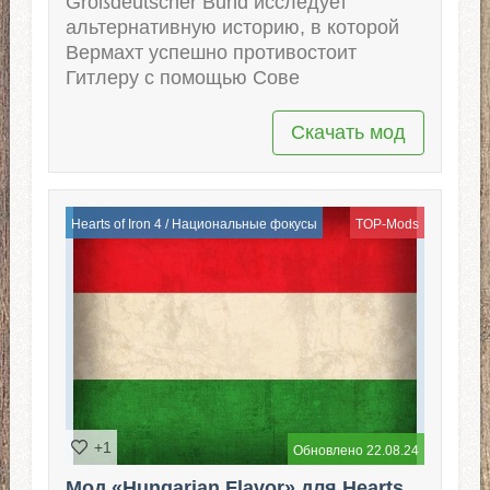
Großdeutscher Bund исследует
альтернативную историю, в которой
Вермахт успешно противостоит
Гитлеру с помощью Сове
Скачать мод
Hearts of Iron 4
/
Национальные фокусы
TOP-Mods
+1
Обновлено 22.08.24
Мод «Hungarian Flavor» для Hearts