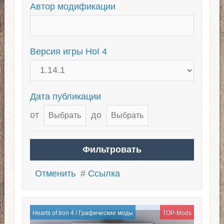
The Road to 56
The Great War
Автор модификации
Чит-моды для HoI 4
Холодная война
Версия игры HoI 4
Дата публикации
от
до
Отменить
#
Ссылка
Hearts of Iron 4
/
Графические моды
TOP-Mods