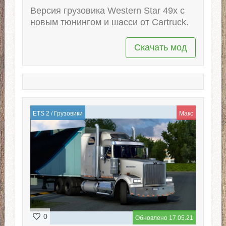
Версия грузовика Western Star 49х с
новым тюнингом и шасси от Cartruck.
Скачать мод
ETS 2
/
Грузовики
Макс
0
Обновлено 17.05.21