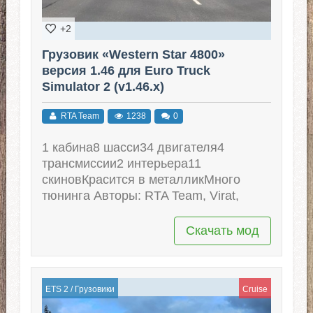
+2
Грузовик «Western Star 4800»
версия 1.46 для Euro Truck
Simulator 2 (v1.46.x)
RTA Team
1238
0
1 кабина8 шасси34 двигателя4
трансмиссии2 интерьера11
скиновКрасится в металликМного
тюнинга Авторы: RTA Team, Virat,
Скачать мод
ETS 2
/
Грузовики
Cruise