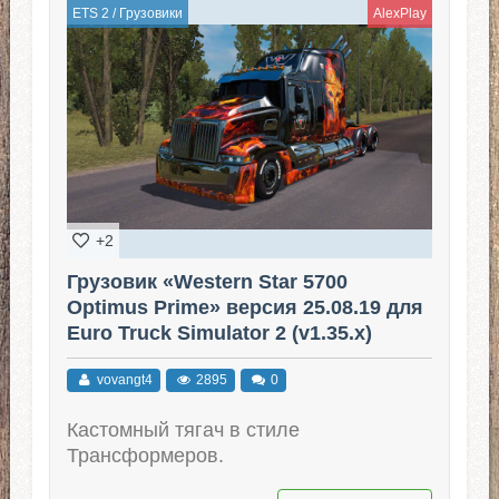
ETS 2
/
Грузовики
AlexPlay
+2
Грузовик «Western Star 5700
Optimus Prime» версия 25.08.19 для
Euro Truck Simulator 2 (v1.35.x)
vovangt4
2895
0
Кастомный тягач в стиле
Трансформеров.