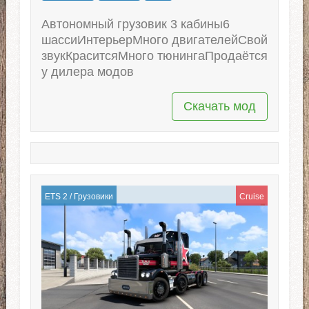
Автономный грузовик 3 кабины6
шассиИнтерьерМного двигателейСвой
звукКраситсяМного тюнингаПродаётся
у дилера модов
Скачать мод
ETS 2
/
Грузовики
Cruise