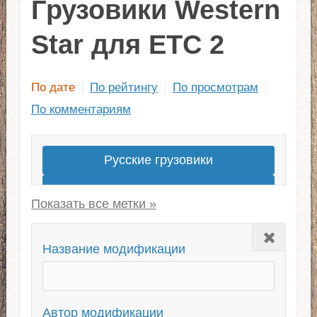
Грузовики Western
Star для ЕТС 2
По дате
По рейтингу
По просмотрам
По комментариям
Русские грузовики
Лучшие моды грузовиков
Грузовики для ЕТС 2 1.43
Закрыть
Американские
Название модификации
Скины для грузовиков
Европейские
Новые грузовики
Автор модификации