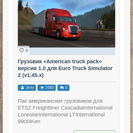
0
Грузовик «American truck pack»
версия 1.0 для Euro Truck Simulator
2 (v1.45.x)
Jerry
2083
0
Пак американских грузовиков для
ETS2 Freightliner CascadiaInternational
LonestarInternational LTInternational
9900iKen