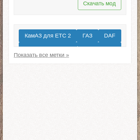
Скачать мод
КамАЗ для ЕТС 2
ГАЗ
DAF
Renault
Грузовики МАЗ для ЕТС 2
Автомобили ЗИЛ
Kenworth
Mercedes-Benz
Volvo
КрАЗ для ETS 2
IVECO
Peterbilt
Урал для ЕТС 2
Тягачи Scania
Freightliner
MAN
International
Mack