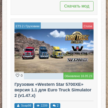
Скачать мод
ETS 2
/
Грузовики
Cruise
0
Обновлено 16.05.23
Грузовик «Western Star 5700XE»
версия 1.1 для Euro Truck Simulator
2 (v1.47.x)
Soap98
2209
2