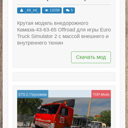
_69_mf_
13258
5
Крутая модель внедорожного
Камаза-43-63-65 Offroad для игры Euro
Truck Simulator 2 с массой внешнего и
внутреннего тюнин
Скачать мод
ETS 2
/
Грузовики
TOP-Mods