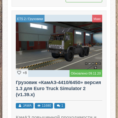
ETS 2
/
Грузовики
Макс
+8
Обновлено 09.11.20
Грузовик «КамАЗ-4410/6450» версия
1.3 для Euro Truck Simulator 2
(v1.39.x)
JAWA
11680
1
КамАЗ повышенной проходимости и