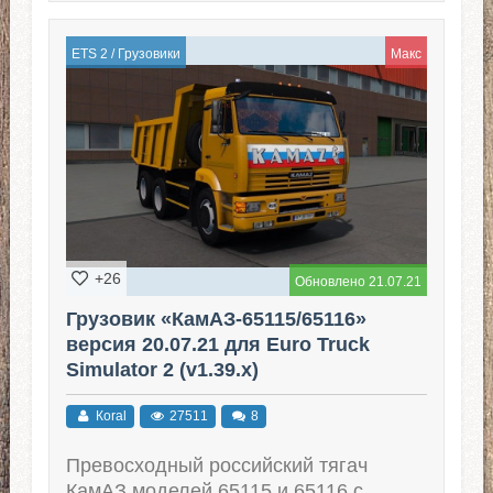
ETS 2
/
Грузовики
Макс
+26
Обновлено 21.07.21
Грузовик «КамАЗ-65115/65116»
версия 20.07.21 для Euro Truck
Simulator 2 (v1.39.x)
Кoral
27511
8
Превосходный российский тягач
КамАЗ моделей 65115 и 65116 с