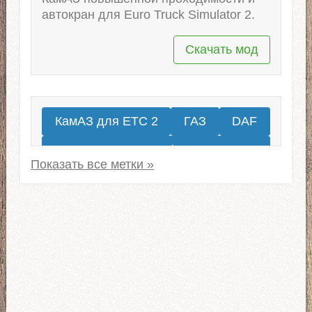
автокран для Euro Truck Simulator 2.
Скачать мод
КамАЗ для ЕТС 2
ГАЗ
DAF
Renault
Грузовики МАЗ для ЕТС 2
Автомобили ЗИЛ
Kenworth
Mercedes-Benz
Volvo
КрАЗ для ETS 2
IVECO
Peterbilt
Урал для ЕТС 2