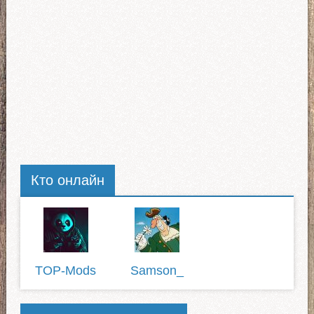
Тягачи Scania
Freightliner
MAN
International
Mack
Кто онлайн
TOP-Mods
Samson_