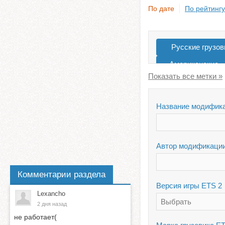
По дате
По рейтингу
Русские грузов
Американские
Для 1.39
Название модифик
Автор модификаци
Комментарии раздела
Версия игры ETS 2
Lexancho
Выбрать
2 дня назад
не работает(