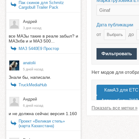
Марка грузовика Е
Пак скинов для Schmitz
Cargobull Trailer Pack
Ginaf
Андрей
Дата публикации
3 дня назад
от
до
все МАЗы такие в реале забыл? и
МАЗхбв и и МАЗ 500...
МАЗ 5440E9 Простор
anatolii
5 дней назад
Нет модов для отобр
Знали бы, написали.
TruckMediaHub
КамАЗ для ЕТС
Андрей
Автомобили ЗИЛ
6 дней назад
Peterbilt
Ура
и не должна сейчас версия 1.160
Проект «Великая степь»
(карта Казахстана)