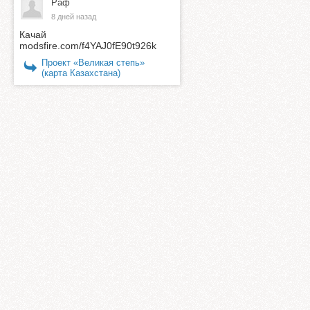
Раф
8 дней назад
Качай
modsfire.com/f4YAJ0fE90t926k
Проект «Великая степь»
(карта Казахстана)