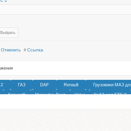
ТС 2
Отменить
#
Ссылка
ажения
 2
ГАЗ
DAF
Renault
Грузовики МАЗ дл
Kenworth
Mercedes-Benz
Volvo
КрАЗ для ETS 2
л для ЕТС 2
Тягачи Scania
Freightliner
MAN
Int
Mack