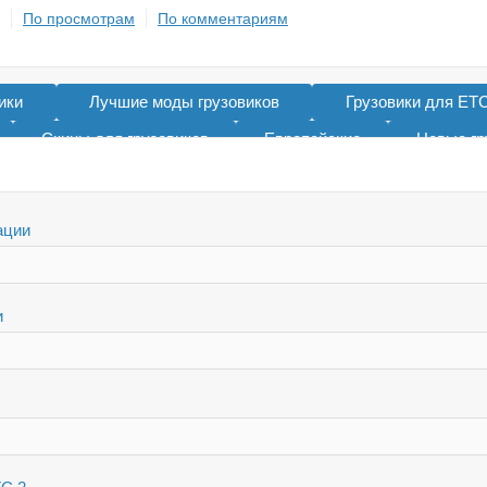
По просмотрам
По комментариям
ики
Лучшие моды грузовиков
Грузовики для ЕТС
Скины для грузовиков
Европейские
Новые гр
Тандемы для ETS 2
Тюнинг грузовиков
Для ЕТС
ации
и