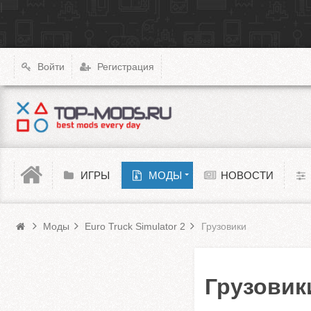
|
X4: Foundations
Transport Fever 2
XCOM: Chimera Squad
Войти
Регистрация
Cyberpunk 2077
Teardown
Melon Playground
ИГРЫ
МОДЫ
НОВОСТИ
Моды Euro Truck Simulator 2
Barotrauma
Моды
Euro Truck Simulator 2
Грузовики
Грузовик