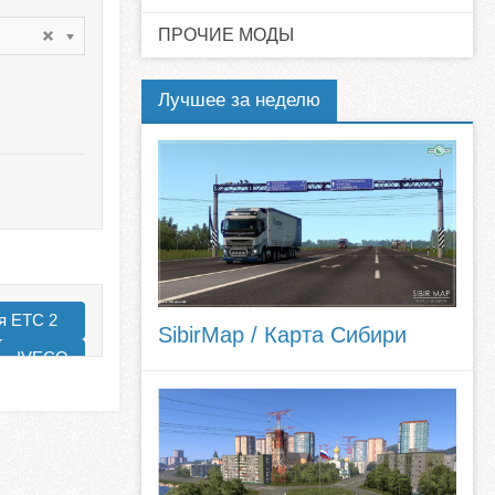
ПРОЧИЕ МОДЫ
Лучшее за неделю
я ЕТС 2
SibirMap / Карта Сибири
IVECO
ernational