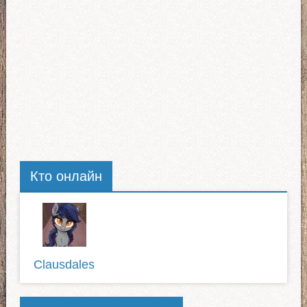
Тягачи Scania
Freightliner
MAN
International
Mack
Кто онлайн
Clausdales