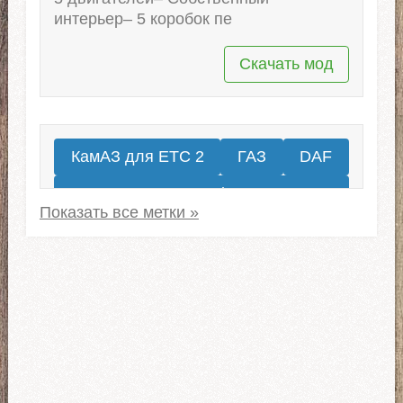
интерьер– 5 коробок пе
Скачать мод
КамАЗ для ЕТС 2
ГАЗ
DAF
Renault
Грузовики МАЗ для ЕТС 2
Автомобили ЗИЛ
Kenworth
Mercedes-Benz
Volvo
КрАЗ для ETS 2
IVECO
Peterbilt
Урал для ЕТС 2