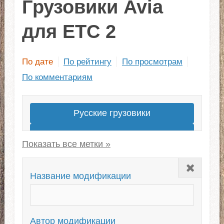
Грузовики Avia
для ЕТС 2
По дате
По рейтингу
По просмотрам
По комментариям
Русские грузовики
Лучшие моды грузовиков
Грузовики для ЕТС 2 1.43
Закрыть
Американские
Название модификации
Скины для грузовиков
Европейские
Новые грузовики
Автор модификации