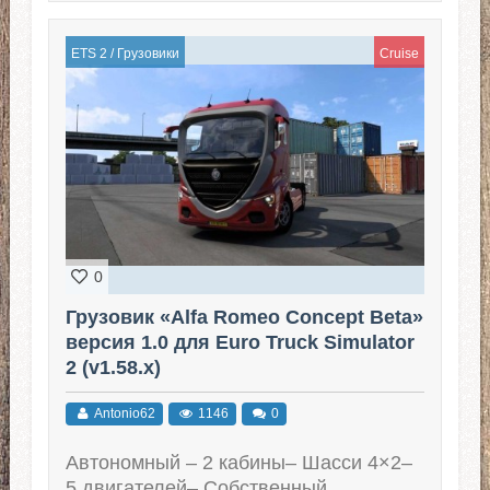
ETS 2
/
Грузовики
Cruise
0
Грузовик «Alfa Romeo Concept Beta»
версия 1.0 для Euro Truck Simulator
2 (v1.58.x)
Antonio62
1146
0
Автономный – 2 кабины– Шасси 4×2–
5 двигателей– Собственный