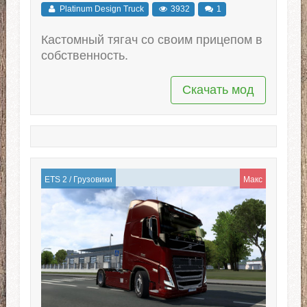
Platinum Design Truck
3932
1
Кастомный тягач со своим прицепом в
собственность.
Скачать мод
ETS 2
/
Грузовики
Макс