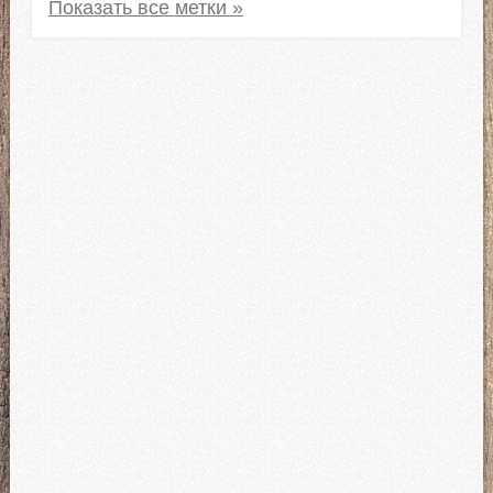
Грузовики МАЗ для ЕТС 2
Автомобили ЗИЛ
Kenworth
Mercedes-Benz
Volvo
КрАЗ для ETS 2
IVECO
Peterbilt
Урал для ЕТС 2
Тягачи Scania
Freightliner
MAN
International
Mack