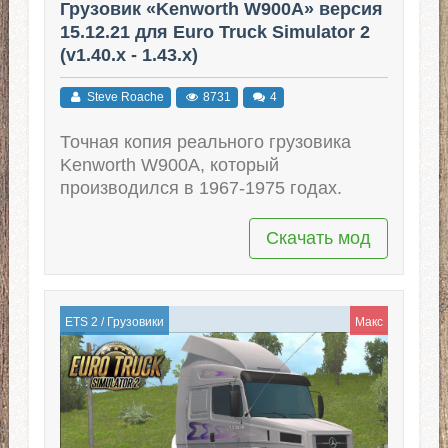
Грузовик «Kenworth W900A» версия
15.12.21 для Euro Truck Simulator 2
(v1.40.x - 1.43.x)
Steve Roache
8731
4
Точная копия реального грузовика
Kenworth W900A, который
производился в 1967-1975 годах.
Скачать мод
ETS 2
/
Грузовики
Макс