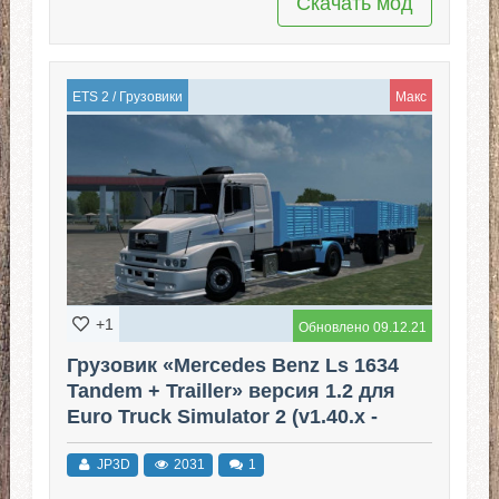
Скачать мод
ETS 2
/
Грузовики
Макс
+1
Обновлено 09.12.21
Грузовик «Mercedes Benz Ls 1634
Tandem + Trailler» версия 1.2 для
Euro Truck Simulator 2 (v1.40.x -
1.43.x)
JP3D
2031
1