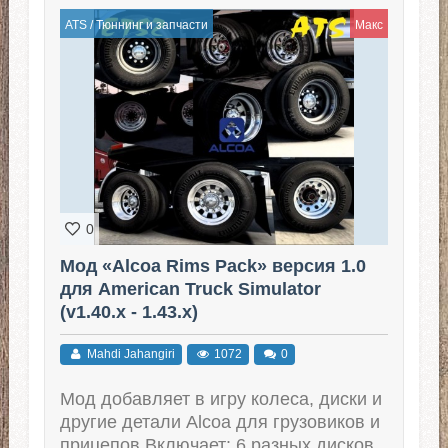
ATS
/
Тюннинг и запчасти
Макс
0
Мод «Alcoa Rims Pack» версия 1.0
для American Truck Simulator
(v1.40.x - 1.43.x)
Mahdi Jahangiri
1072
0
Мод добавляет в игру колеса, диски и
другие детали Alcoa для грузовиков и
прицепов Включает: 6 разных дисков