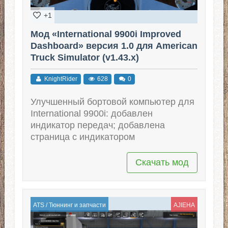
+1
Мод «International 9900i Improved
Dashboard» версия 1.0 для American
Truck Simulator (v1.43.x)
KnightRider
628
0
Улучшенный бортовой компьютер для
International 9900i: добавлен
индикатор передач; добавлена
страница с индикатором
Скачать мод
ATS
/
Тюннинг и запчасти
AJIEHA