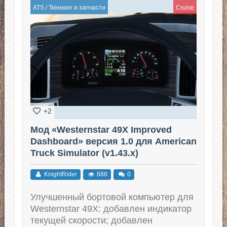
ATS
/
Тюннинг и запчасти
Cruise
+2
Мод «Westernstar 49X Improved
Dashboard» версия 1.0 для American
Truck Simulator (v1.43.x)
KnightRider
688
0
Улучшенный бортовой компьютер для
Westernstar 49X: добавлен индикатор
текущей скорости; добавлен