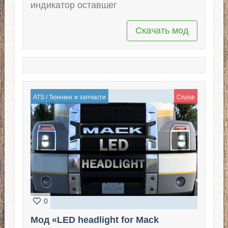
индикатор оставшег
Скачать мод
ATS
/
Тюннинг и запчасти
Cruise
0
Мод «LED headlight for Mack