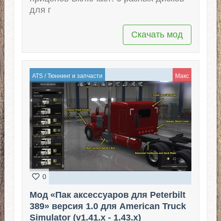
для г
Скачать мод
ATS
/
Тюннинг и запчасти
Макс
0
Мод «Пак аксессуаров для Peterbilt
389» версия 1.0 для American Truck
Simulator (v1.41.x - 1.43.x)