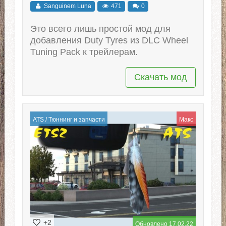
Sanguinem Luna
471
0
Это всего лишь простой мод для
добавления Duty Tyres из DLC Wheel
Tuning Pack к трейлерам.
Скачать мод
ATS
/
Тюннинг и запчасти
Макс
+2
Обновлено 17.02.22