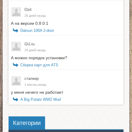
Ozit
26 дней назад
А на версии 0.8.0.1
Datsun 100A 2-door
GU.ru
29 дней назад
А можно порядок установки?
Сборка карт для ATS
сталкер
1 месяц назад
у меня нечего не работает
A Big Potats WW2 Mod
Категории