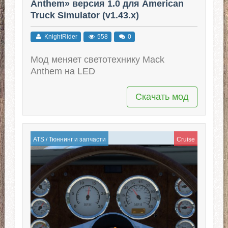
Anthem» версия 1.0 для American
Truck Simulator (v1.43.x)
KnightRider
558
0
Мод меняет светотехнику Mack
Anthem на LED
Скачать мод
ATS
/
Тюннинг и запчасти
Cruise