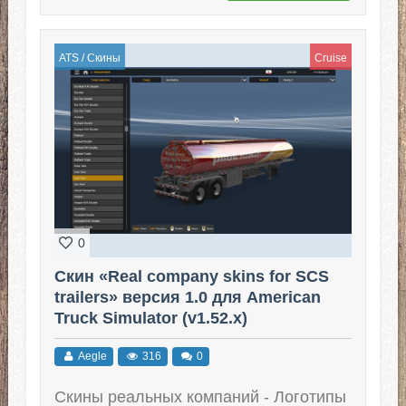
ATS
/
Скины
Cruise
0
Скин «Real company skins for SCS
trailers» версия 1.0 для American
Truck Simulator (v1.52.x)
Aegle
316
0
Скины реальных компаний - Логотипы