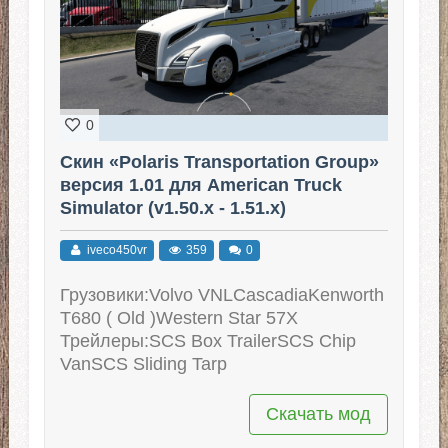
0
Скин «Polaris Transportation Group»
версия 1.01 для American Truck
Simulator (v1.50.x - 1.51.x)
iveco450vr
359
0
Грузовики:Volvo VNLCascadiaKenworth
T680 ( Old )Western Star 57X
Трейлеры:SCS Box TrailerSCS Chip
VanSCS Sliding Tarp
Скачать мод