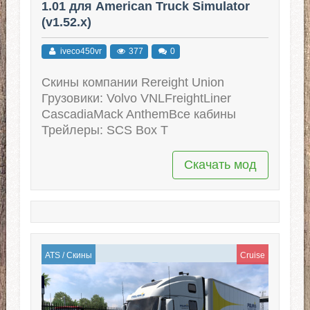
1.01 для American Truck Simulator
(v1.52.x)
iveco450vr
377
0
Скины компании Rereight Union
Грузовики: Volvo VNLFreightLiner
CasсadiaMack AnthemВсе кабины
Трейлеры: SCS Box T
Скачать мод
ATS
/
Скины
Cruise