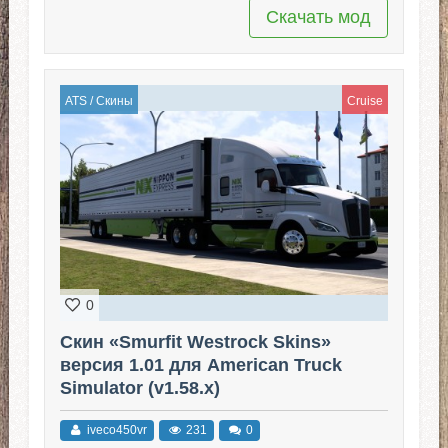
Скачать мод
ATS
/
Скины
Cruise
0
Скин «Smurfit Westrock Skins»
версия 1.01 для American Truck
Simulator (v1.58.x)
iveco450vr
231
0