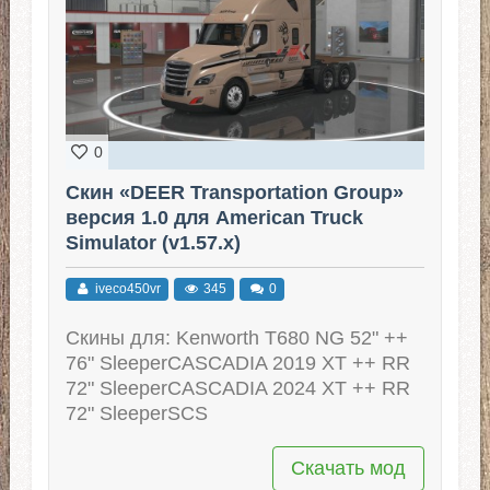
0
Скин «DEER Transportation Group»
версия 1.0 для American Truck
Simulator (v1.57.x)
iveco450vr
345
0
Скины для: Kenworth T680 NG 52" ++
76" SleeperCASCADIA 2019 XT ++ RR
72" SleeperCASCADIA 2024 XT ++ RR
72" SleeperSCS
Скачать мод