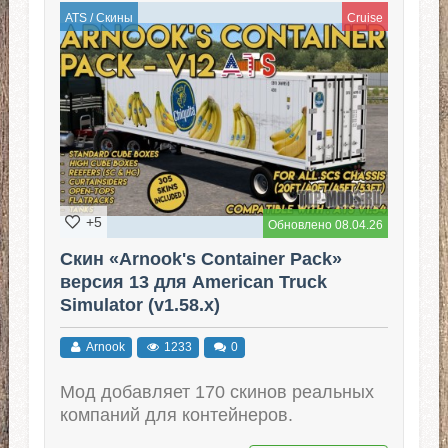
ATS
/
Скины
Cruise
+5
Обновлено 08.04.26
Скин «Arnook's Container Pack»
версия 13 для American Truck
Simulator (v1.58.x)
Arnook
1233
0
Мод добавляет 170 скинов реальных
компаний для контейнеров.