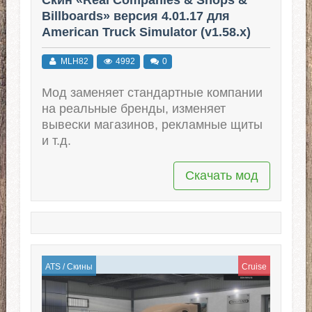
Billboards» версия 4.01.17 для
American Truck Simulator (v1.58.x)
MLH82
4992
0
Мод заменяет стандартные компании
на реальные бренды, изменяет
вывески магазинов, рекламные щиты
и т.д.
Скачать мод
ATS
/
Скины
Cruise