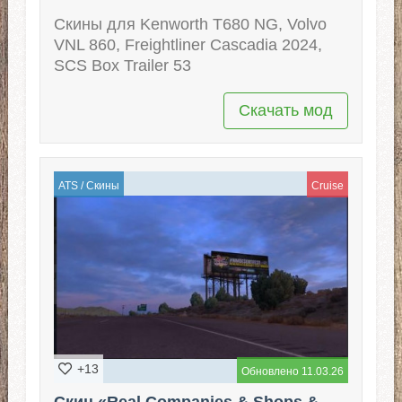
Скины для Kenworth T680 NG, Volvo
VNL 860, Freightliner Cascadia 2024,
SCS Box Trailer 53
Скачать мод
ATS
/
Скины
Cruise
+13
Обновлено 11.03.26
Скин «Real Companies & Shops &