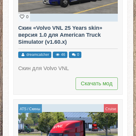
0
Скин «Volvo VNL 25 Years skin»
версия 1.0 для American Truck
Simulator (v1.60.x)
dreamcatcher
46
0
Скин для Volvo VNL
Скачать мод
ATS
/
Скины
Cruise