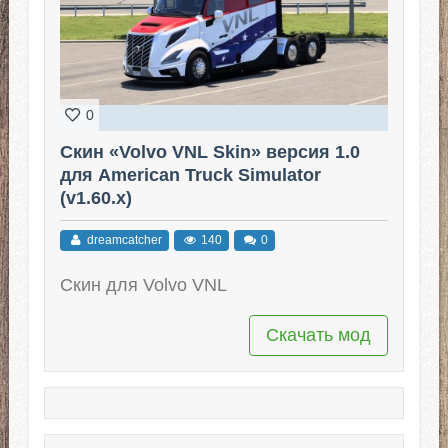
0
Скин «Volvo VNL Skin» версия 1.0
для American Truck Simulator
(v1.60.x)
dreamcatcher
140
0
Скин для Volvo VNL
Скачать мод