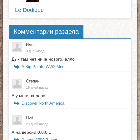
Le Dodique
Комментарии раздела
Илья
3 дня назад
Дык там нет ничё нового, алло
A Big Potats WW2 Mod
Степан
19 дней назад
А у меня вправо!
Discover North America
Ozit
29 дней назад
А на версии 0.8.0.1
Datsun 100A 2-door