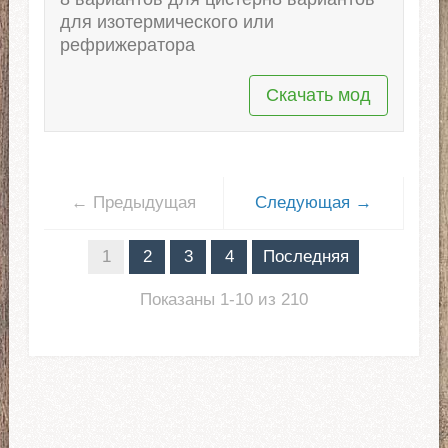
для изотермического или
рефрижератора
Скачать мод
← Предыдущая
Следующая →
1
2
3
4
Последняя
Показаны 1-10 из 210