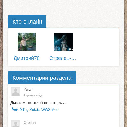
Кто онлайн
Дмитрий78
Cтрелец-Скептик
Комментарии раздела
Илья
1 день назад
Дык там нет ничё нового, алло
A Big Potats WW2 Mod
Степан