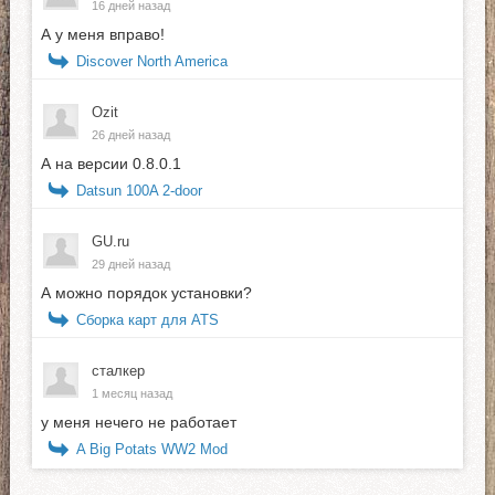
16 дней назад
А у меня вправо!
Discover North America
Ozit
26 дней назад
А на версии 0.8.0.1
Datsun 100A 2-door
GU.ru
29 дней назад
А можно порядок установки?
Сборка карт для ATS
сталкер
1 месяц назад
у меня нечего не работает
A Big Potats WW2 Mod