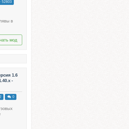
52803
лявы в
чать мод
ерсия 1.6
.40.x -
2
0
узовых
е