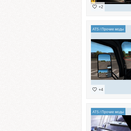
+2
ATS
/
Прочие моды
+4
ATS
/
Прочие моды