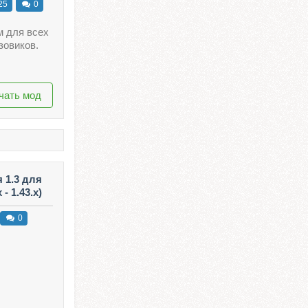
25
0
м для всех
зовиков.
чать мод
 1.3 для
- 1.43.x)
0