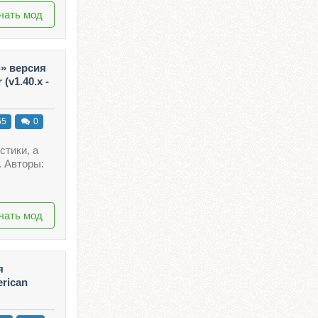
чать мод
)» версия
(v1.40.x -
65
0
стики, а
. Авторы:
чать мод
я
rican