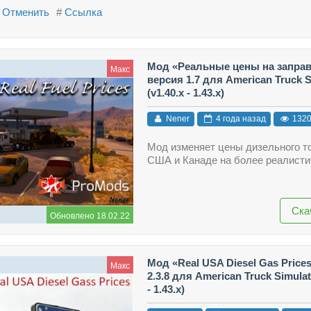
Отменить
#
Ссылка
Мод «Реальные цены на заправ
Макс
версия 1.7 для American Truck S
(v1.40.x - 1.43.x)
Nener
4 года назад
132
Мод изменяет цены дизельного т
США и Канаде на более реалисти
Ска
Обновлено 18.02.22
Мод «Real USA Diesel Gas Price
Макс
2.3.8 для American Truck Simulat
- 1.43.x)