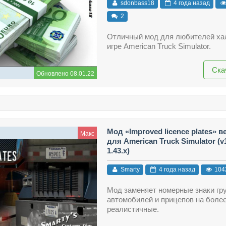
sdonbass18
4 года назад
2
Отличный мод для любителей ха
игре American Truck Simulator.
Ска
Обновлено 08.01.22
Мод «Improved licence plates» в
Макс
для American Truck Simulator (v1
1.43.x)
Smarty
4 года назад
104
Мод заменяет номерные знаки гр
автомобилей и прицепов на боле
реалистичные.