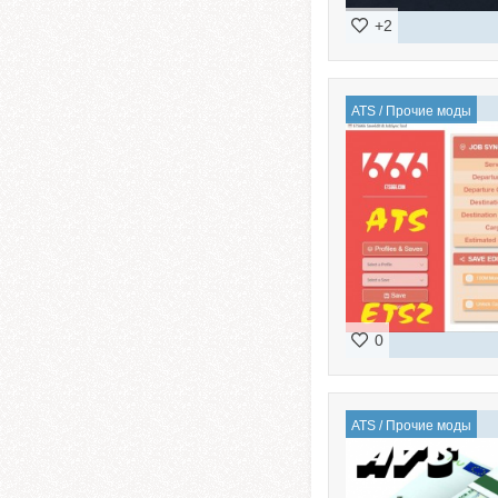
+2
ATS
/
Прочие моды
0
ATS
/
Прочие моды