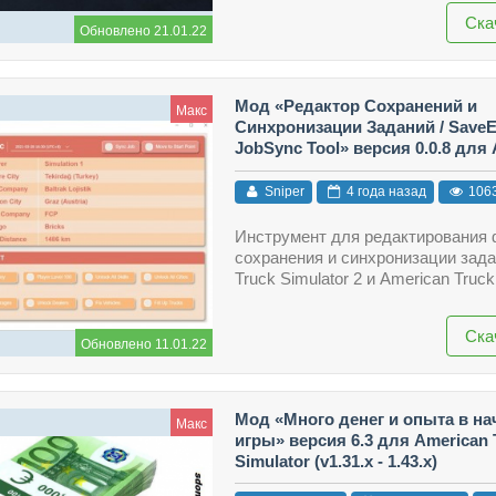
Ска
Обновлено 21.01.22
Мод «Редактор Сохранений и
Макс
Синхронизации Заданий / SaveE
JobSync Tool» версия 0.0.8 для
Truck Simulator (v1.41.x - 1.43.x)
Sniper
4 года назад
106
Инструмент для редактирования
сохранения и синхронизации зада
Truck Simulator 2 и American Truck
Ска
Обновлено 11.01.22
Мод «Много денег и опыта в на
Макс
игры» версия 6.3 для American 
Simulator (v1.31.x - 1.43.x)