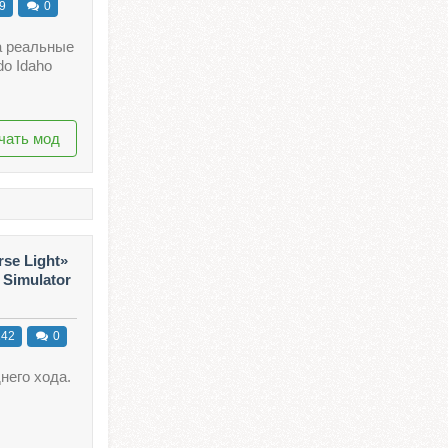
9
0
а реальные
do Idaho
чать мод
se Light»
 Simulator
42
0
него хода.