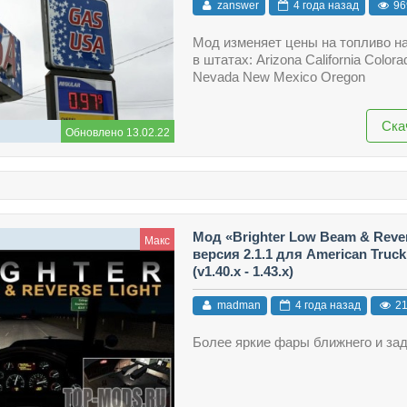
zanswer
4 года назад
96
Мод изменяет цены на топливо н
в штатах: Arizona California Colora
Nevada New Mexico Oregon
Ска
Обновлено 13.02.22
Мод «Brighter Low Beam & Rever
Макс
версия 2.1.1 для American Truck
(v1.40.x - 1.43.x)
madman
4 года назад
21
Более яркие фары ближнего и зад