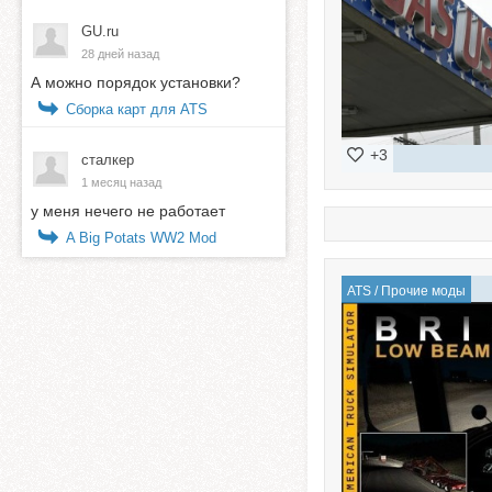
GU.ru
28 дней назад
А можно порядок установки?
Сборка карт для ATS
+3
сталкер
1 месяц назад
у меня нечего не работает
A Big Potats WW2 Mod
ATS
/
Прочие моды