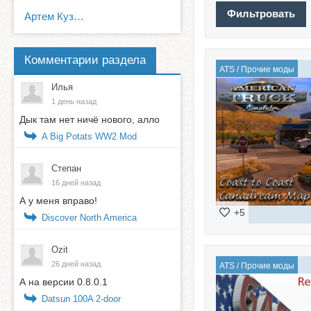
Артем Кузнецов
Комментарии раздела
ATS
/
Прочие моды
Илья
1 день назад
Дык там нет ничё нового, алло
A Big Potats WW2 Mod
Степан
16 дней назад
А у меня вправо!
+5
Discover North America
Ozit
26 дней назад
ATS
/
Прочие моды
А на версии 0.8.0.1
Datsun 100A 2-door