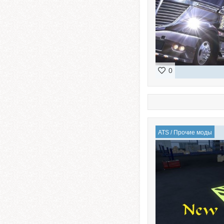
0
ATS
/
Прочие моды