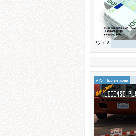
+18
ATS
/
Прочие моды