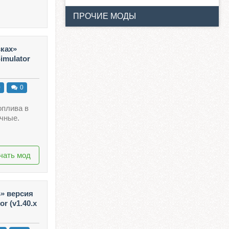
ПРОЧИЕ МОДЫ
ках»
imulator
0
0
оплива в
чные.
чать мод
s» версия
or (v1.40.x