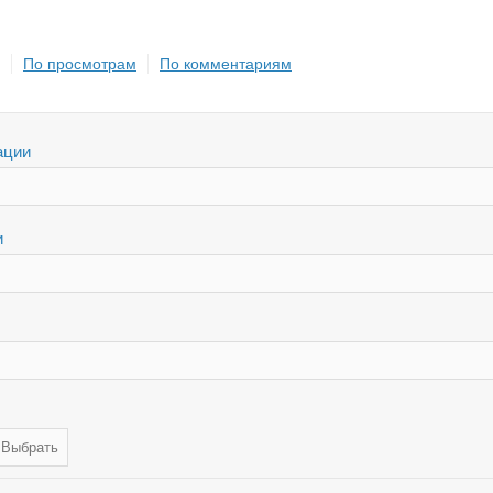
По просмотрам
По комментариям
ации
и