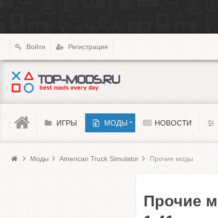
|
X4: Foundations
Transport Fever 2
XCOM: Chimera Squad
Войти
Регистрация
Cyberpunk 2077
Teardown
Melon Playground
ИГРЫ
МОДЫ
НОВОСТИ
Моды American Truck Simulator
Barotrauma
Моды
American Truck Simulator
Прочие моды
Прочие м