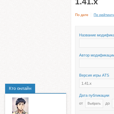
1.41.x
По дате
По рейтингу
Название модифик
Автор модификаци
Версия игры ATS
1.41.x
Кто онлайн
Дата публикации
от
до