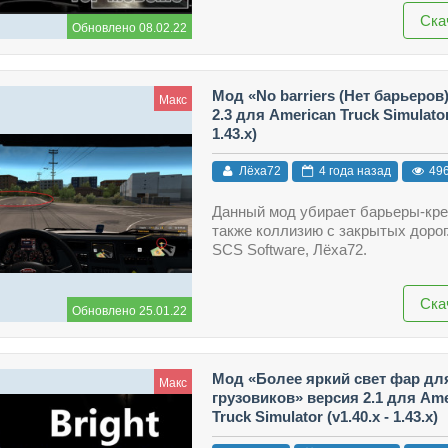
Ска
Обновлено 08.02.22
Мод «No barriers (Нет барьеров
Макс
2.3 для American Truck Simulator 
1.43.x)
Лёха72
4 года назад
49
Данный мод убирает барьеры-кре
также коллизию с закрытых дорог
SCS Software, Лёха72.
Ска
Обновлено 25.01.22
Мод «Более яркий свет фар дл
Макс
грузовиков» версия 2.1 для Ame
Truck Simulator (v1.40.x - 1.43.x)