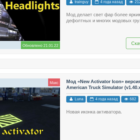
trainguy
4 года назад
21
Мод делает свет фар более ярки
дефолтных и многих модовых гру
Ска
Обновлено 21.01.22
Мод «New Activator Icon» версия
Макс
American Truck Simulator (v1.40.x 
Luna
4 года назад
682
Новая иконка активатора.