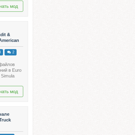
чать мод
dit &
 American
3
2
 файлов
ний в Euro
 Simula
чать мод
чале
Truck