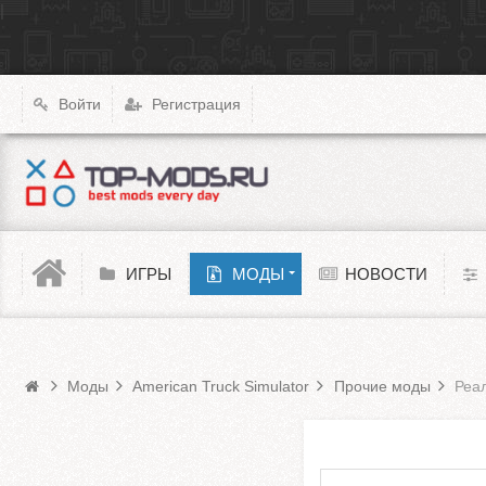
|
X4: Foundations
Transport Fever 2
XCOM: Chimera Squad
Войти
Регистрация
Cyberpunk 2077
Teardown
Melon Playground
ИГРЫ
МОДЫ
НОВОСТИ
Моды American Truck Simulator
Barotrauma
Моды
American Truck Simulator
Прочие моды
Реа