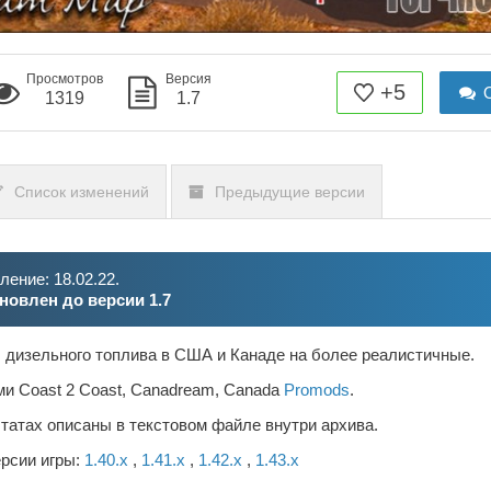
Просмотров
Версия
+5
О
1319
1.7
Список изменений
Предыдущие версии
ение: 18.02.22.
новлен до версии 1.7
 дизельного топлива в США и Канаде на более реалистичные.
ми Coast 2 Coast, Canadream, Canada
Promods
.
татах описаны в текстовом файле внутри архива.
ерсии игры:
1.40.x
,
1.41.x
,
1.42.x
,
1.43.x