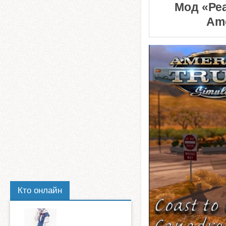
Мод «Реа
Ame
Кто онлайн