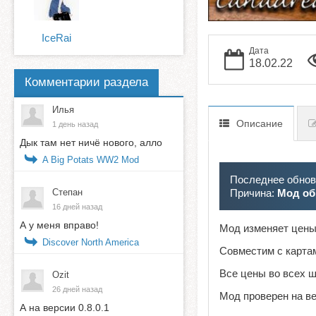
IceRai
Дата
18.02.22
Комментарии раздела
Илья
Описание
1 день назад
Дык там нет ничё нового, алло
A Big Potats WW2 Mod
Последнее обновл
Степан
Причина:
Мод об
16 дней назад
А у меня вправо!
Мод изменяет цены
Discover North America
Совместим с карта
Все цены во всех ш
Ozit
26 дней назад
Мод проверен на в
А на версии 0.8.0.1