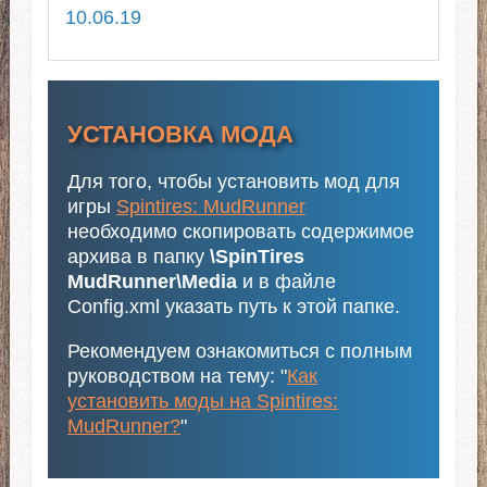
10.06.19
УСТАНОВКА МОДА
Для того, чтобы установить мод для
игры
Spintires: MudRunner
необходимо скопировать содержимое
архива в папку
\SpinTires
MudRunner\Media
и в файле
Config.xml указать путь к этой папке.
Рекомендуем ознакомиться с полным
руководством на тему: "
Как
установить моды на Spintires:
MudRunner?
"