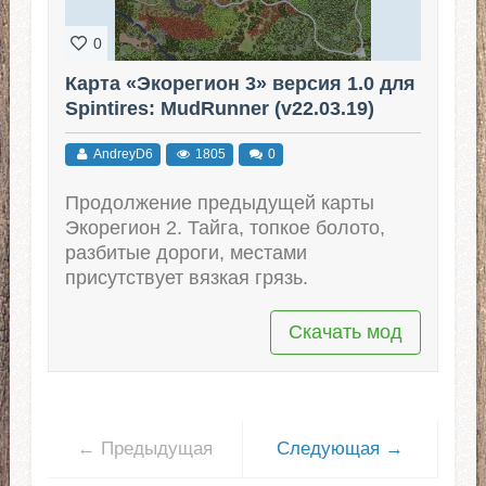
0
Карта «Экорегион 3» версия 1.0 для
Spintires: MudRunner (v22.03.19)
AndreyD6
1805
0
Продолжение предыдущей карты
Экорегион 2. Тайга, топкое болото,
разбитые дороги, местами
присутствует вязкая грязь.
Скачать мод
← Предыдущая
Следующая →