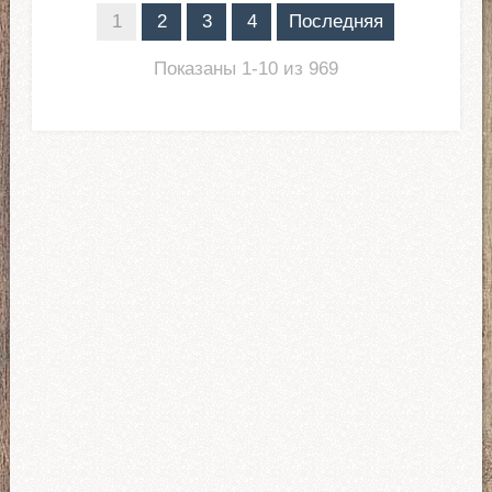
1
2
3
4
Последняя
Показаны 1-10 из 969