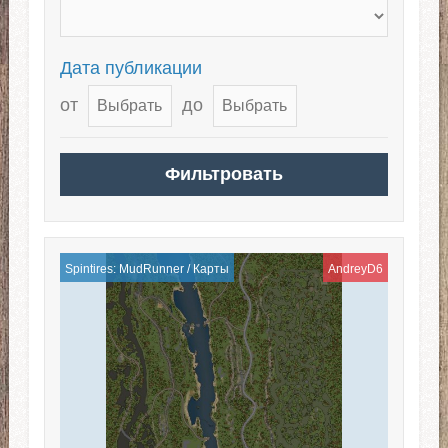
Дата публикации
от
до
Spintires: MudRunner
/
Карты
AndreyD6