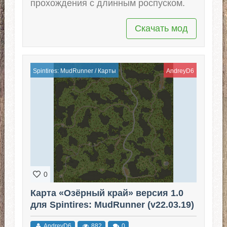
прохождения с длинным роспуском.
Скачать мод
Spintires: MudRunner
/
Карты
AndreyD6
0
Карта «Озёрный край» версия 1.0
для Spintires: MudRunner (v22.03.19)
AndreyD6
882
0