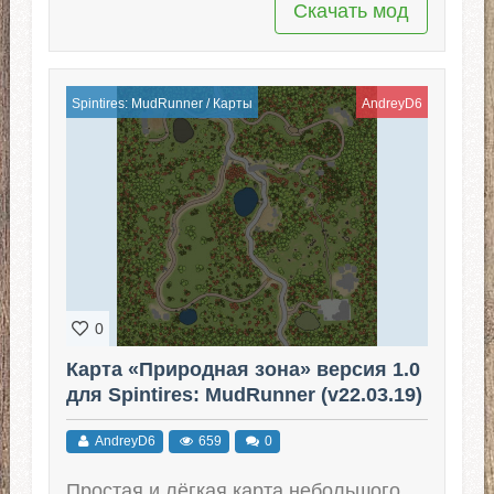
Скачать мод
Spintires: MudRunner
/
Карты
AndreyD6
0
Карта «Природная зона» версия 1.0
для Spintires: MudRunner (v22.03.19)
AndreyD6
659
0
Простая и лёгкая карта небольшого