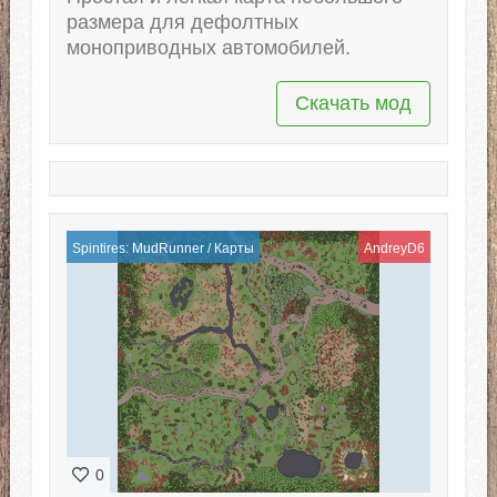
размера для дефолтных
моноприводных автомобилей.
Скачать мод
Spintires: MudRunner
/
Карты
AndreyD6
0