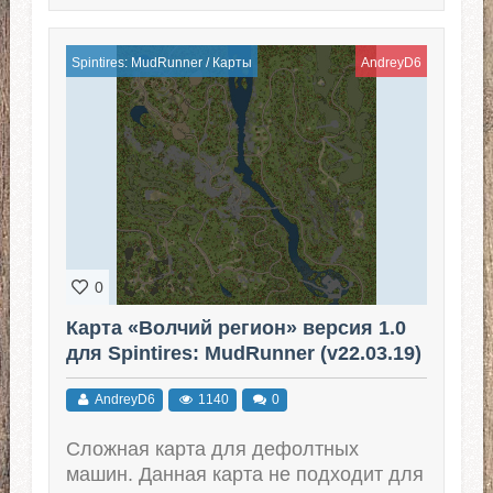
Spintires: MudRunner
/
Карты
AndreyD6
0
Карта «Волчий регион» версия 1.0
для Spintires: MudRunner (v22.03.19)
AndreyD6
1140
0
Сложная карта для дефолтных
машин. Данная карта не подходит для