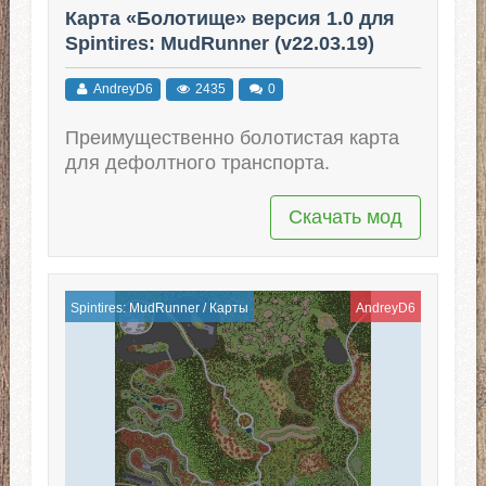
Карта «Болотище» версия 1.0 для
Spintires: MudRunner (v22.03.19)
AndreyD6
2435
0
Преимущественно болотистая карта
для дефолтного транспорта.
Скачать мод
Spintires: MudRunner
/
Карты
AndreyD6