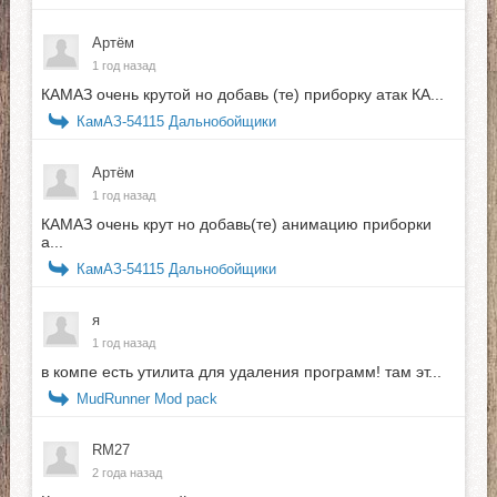
Артём
1 год назад
КАМАЗ очень крутой но добавь (те) приборку атак КА...
КамАЗ-54115 Дальнобойщики
Артём
1 год назад
КАМАЗ очень крут но добавь(те) анимацию приборки
а...
КамАЗ-54115 Дальнобойщики
я
1 год назад
в компе есть утилита для удаления программ! там эт...
MudRunner Mod pack
RM27
2 года назад