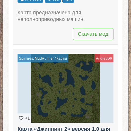
Карта предназначена для
неполноприводных машин.
Скачать мод
Spintires: MudRunner
/
Карты
AndreyD6
+1
Карта «Джиппинг 2» версия 1.0 для