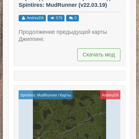
Spintires: MudRunner (v22.03.19)
AndreyD6
579
0
Продолжение предыдущей карты
Джиппинг.
Скачать мод
Spintires: MudRunner
/
Карты
AndreyD6