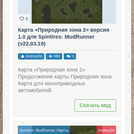
0
Карта «Природная зона 2» версия
1.0 для Spintires: MudRunner
(v22.03.19)
AndreyD6
680
0
Карта «Природная зона 2»
Продолжение карты Природная зона.
Карта для моноприводных
автомобилей.
Скачать мод
Spintires: MudRunner
/
Карты
AndreyD6