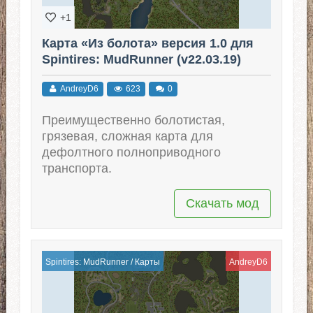
+1
Карта «Из болота» версия 1.0 для
Spintires: MudRunner (v22.03.19)
AndreyD6
623
0
Преимущественно болотистая,
грязевая, сложная карта для
дефолтного полноприводного
транспорта.
Скачать мод
Spintires: MudRunner
/
Карты
AndreyD6