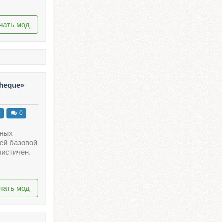
чать мод
theque»
0
0
рных
ей базовой
листичен.
чать мод