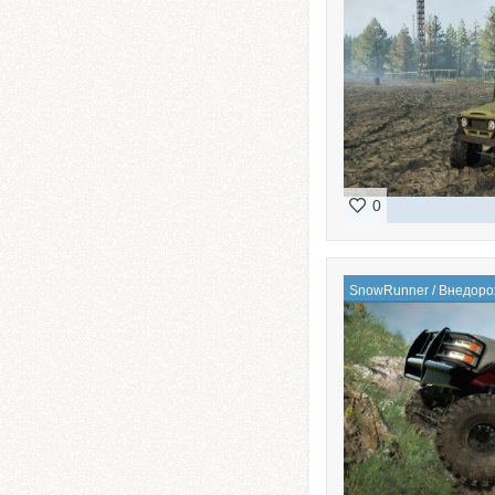
0
SnowRunner
/
Внедоро