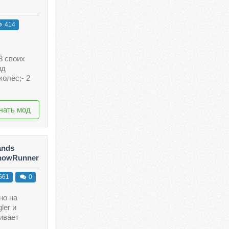
414
3 своих
ид
колёс;- 2
чать мод
ands
SnowRunner
561
0
но на
ler и
ивает