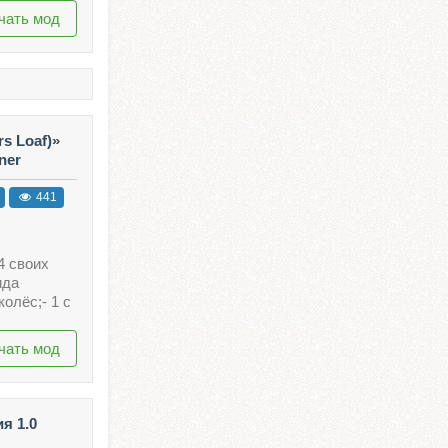
чать мод
s Loaf)»
ner
441
4 своих
ида
олёс;- 1 с
чать мод
я 1.0