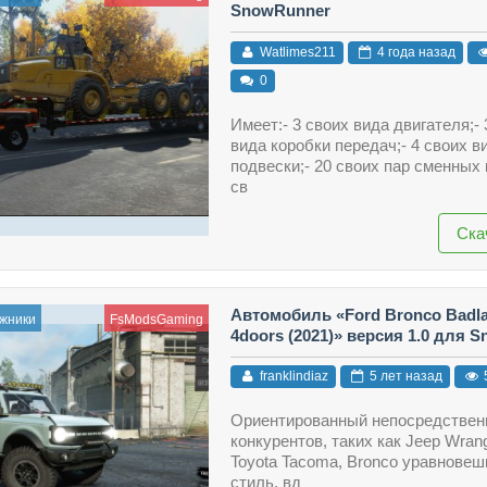
SnowRunner
Watlimes211
4 года назад
0
Имеет:- 3 своих вида двигателя;- 
вида коробки передач;- 4 своих в
подвески;- 20 своих пар сменных 
св
Ска
Автомобиль «Ford Bronco Badl
жники
FsModsGaming
4doors (2021)» версия 1.0 для 
franklindiaz
5 лет назад
Ориентированный непосредствен
конкурентов, таких как Jeep Wrang
Toyota Tacoma, Bronco уравновеш
стиль, вд