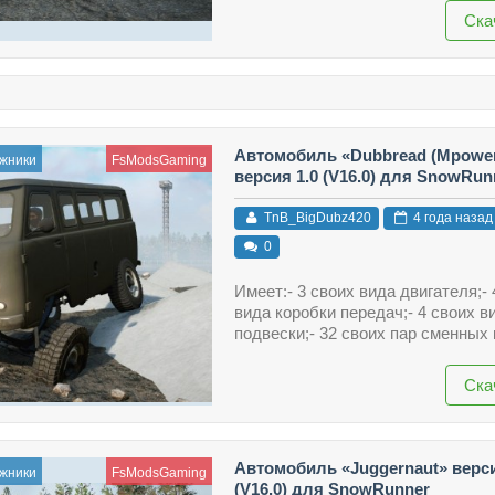
Ска
Автомобиль «Dubbread (Mpower
жники
FsModsGaming
версия 1.0 (V16.0) для SnowRun
TnB_BigDubz420
4 года назад
0
Имеет:- 3 своих вида двигателя;- 
вида коробки передач;- 4 своих в
подвески;- 32 своих пар сменных к
Ска
Автомобиль «Juggernaut» верси
жники
FsModsGaming
(V16.0) для SnowRunner