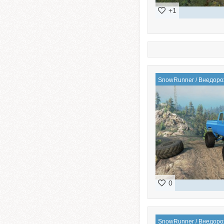
+1
SnowRunner
/
Внедоро
0
SnowRunner
/
Внедоро