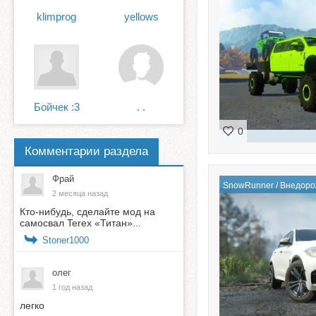
klimprog
yellows
Бойчек :3
. .
0
Комментарии раздела
Фрай
SnowRunner
/
Внедоро
2 месяца назад
Кто-нибудь, сделайте мод на
самосвал Terex «Титан»...
Stoner1000
олег
1 год назад
легко