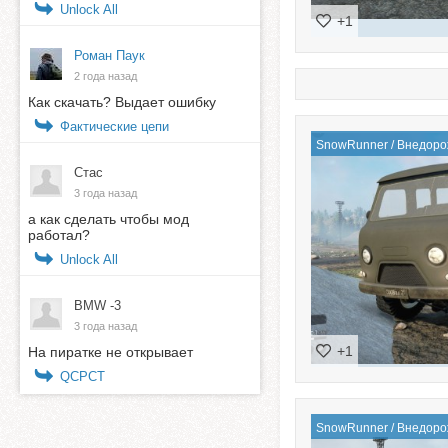
Unlock All
+1
Роман Паук
2 года назад
Как скачать? Выдает ошибку
Фактические цепи
SnowRunner
/
Внедоро
Стас
3 года назад
а как сделать чтобы мод
работал?
Unlock All
BMW -3
3 года назад
+1
На пиратке не открывает
QСPCT
SnowRunner
/
Внедоро