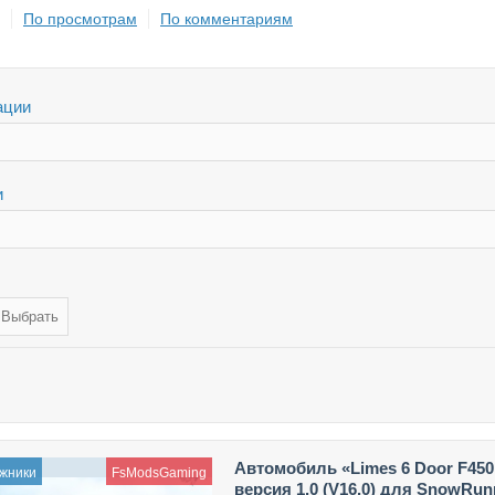
По просмотрам
По комментариям
ации
и
Автомобиль «Limes 6 Door F450
жники
FsModsGaming
версия 1.0 (V16.0) для SnowRun