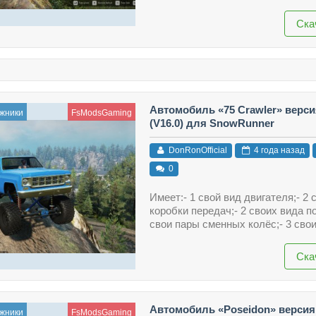
Ска
Автомобиль «75 Crawler» верси
жники
FsModsGaming
(V16.0) для SnowRunner
DonRonOfficial
4 года назад
0
Имеет:- 1 свой вид двигателя;- 2 
коробки передач;- 2 своих вида по
свои пары сменных колёс;- 3 сво
Ска
Автомобиль «Poseidon» версия 
жники
FsModsGaming