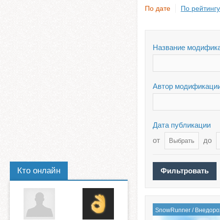
По дате
По рейтингу
Название модифик
Автор модификаци
Дата публикации
от
до
Кто онлайн
SnowRunner
/
Внедоро