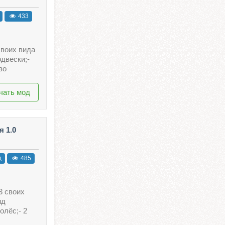
433
своих вида
одвески;-
во
чать мод
 1.0
д
485
3 своих
ид
олёс;- 2