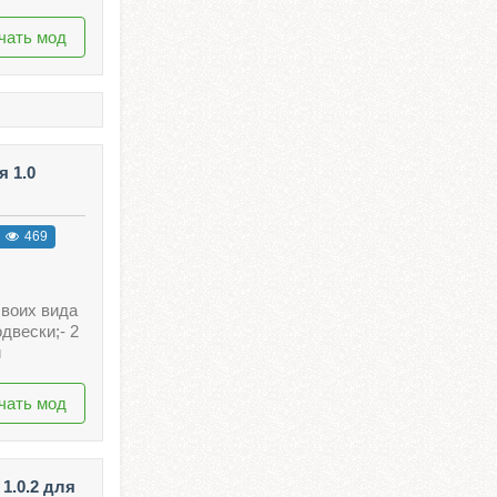
чать мод
я 1.0
469
своих вида
двески;- 2
и
чать мод
1.0.2 для