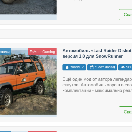
Ска
Автомобиль «Last Raider Disko
жники
FsModsGaming
версия 1.0 для SnowRunner
zidonCZ
5 лет назад
56
Ещё один мод от автора легенда
скаутов. Автомобиль хорош в сво
комплектации - максимально реа
Ска