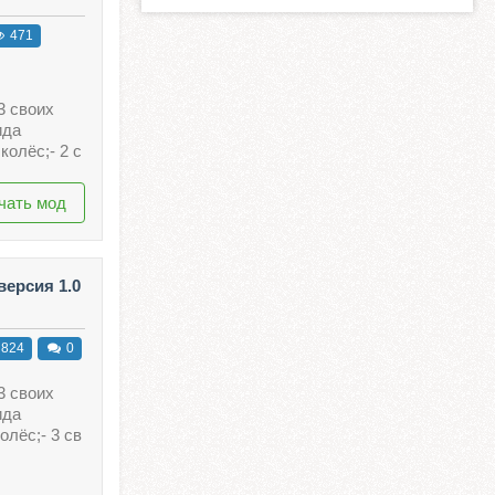
471
3 своих
ида
колёс;- 2 с
чать мод
ерсия 1.0
824
0
3 своих
ида
олёс;- 3 св