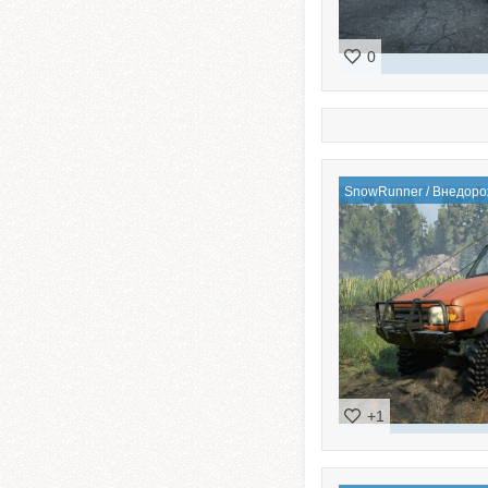
0
SnowRunner
/
Внедоро
+1