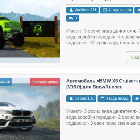
Watlimes211
4 года назад
0
Имеет:- 3 своих вида двигателя;- 
вида коробки передач;- 4 своих в
подвески;- 31 свою пару сменных 
Ска
Автомобиль «BMW X6 Cruiser» в
жники
FsModsGaming
(V16.0) для SnowRunner
Iceberg101
4 года назад
Имеет:- 3 своих вида двигателя;- 
вида коробки передач;- 2 своих в
подвески;- 3 свои пары сменных к