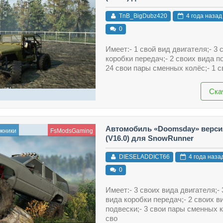
TnB_BigDubz420
4 года назад
0
Имеет:- 1 свой вид двигателя;- 3 
коробки передач;- 2 своих вида п
24 свои пары сменных колёс;- 1 с
Ска
Автомобиль «Doomsday» версия
жники
FsModsGaming
(V16.0) для SnowRunner
DIESELADDICT66
4 года наза
0
Имеет:- 3 своих вида двигателя;- 
вида коробки передач;- 2 своих в
подвески;- 3 свои пары сменных к
сво