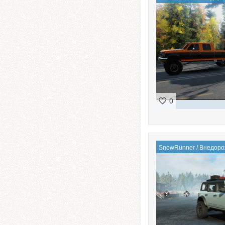
0
SnowRunner
/
Внедоро