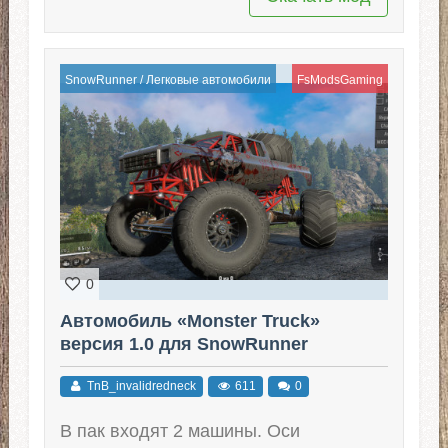
SnowRunner
/
Легковые автомобили
FsModsGaming
0
Автомобиль «Monster Truck»
версия 1.0 для SnowRunner
TnB_invalidredneck
611
0
В пак входят 2 машины. Оси