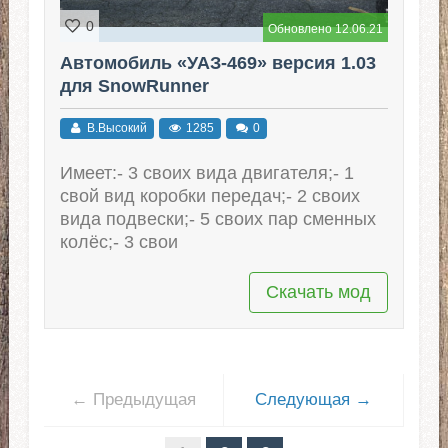
0
Обновлено 12.06.21
Автомобиль «УАЗ-469» версия 1.03
для SnowRunner
В.Высокий
1285
0
Имеет:- 3 своих вида двигателя;- 1
свой вид коробки передач;- 2 своих
вида подвески;- 5 своих пар сменных
колёс;- 3 свои
Скачать мод
← Предыдущая
Следующая →