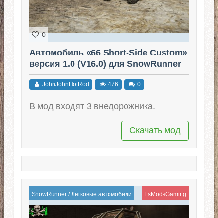
0
Автомобиль «66 Short-Side Custom»
версия 1.0 (V16.0) для SnowRunner
JohnJohnHotRod
476
0
В мод входят 3 внедорожника.
Скачать мод
SnowRunner
/
Легковые автомобили
FsModsGaming