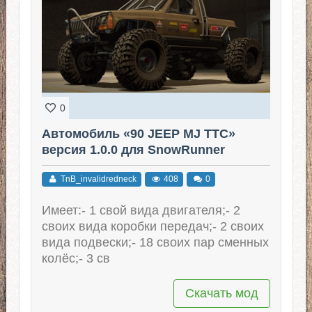
0
Автомобиль «90 JEEP MJ TTC»
версия 1.0.0 для SnowRunner
TnB_invalidredneck
408
0
Имеет:- 1 свой вида двигателя;- 2
своих вида коробки передач;- 2 своих
вида подвески;- 18 своих пар сменных
колёс;- 3 св
Скачать мод