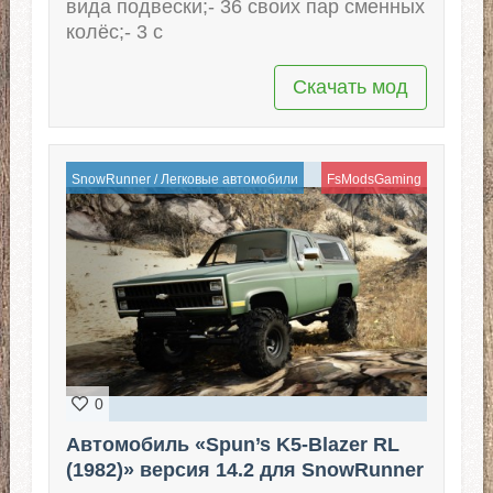
вида подвески;- 36 своих пар сменных
колёс;- 3 с
Скачать мод
SnowRunner
/
Легковые автомобили
FsModsGaming
0
Автомобиль «Spun’s K5-Blazer RL
(1982)» версия 14.2 для SnowRunner