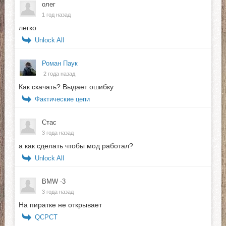
олег
1 год назад
легко
Unlock All
Роман Паук
2 года назад
Как скачать? Выдает ошибку
Фактические цепи
Стас
3 года назад
а как сделать чтобы мод работал?
Unlock All
BMW -3
3 года назад
На пиратке не открывает
QСPCT