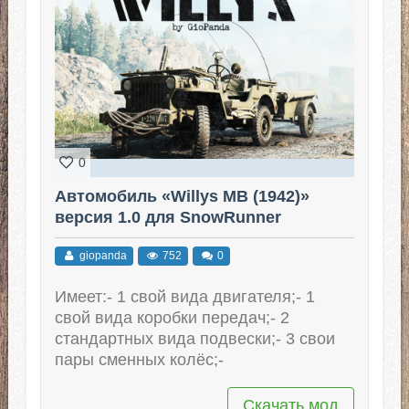
0
Автомобиль «Willys MB (1942)»
версия 1.0 для SnowRunner
giopanda
752
0
Имеет:- 1 свой вида двигателя;- 1
свой вида коробки передач;- 2
стандартных вида подвески;- 3 свои
пары сменных колёс;-
Скачать мод