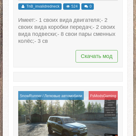
TnB_invalidredneck
524
0
Имеет:- 1 своих вида двигателя;- 2
своих вида коробки передач;- 2 своих
вида подвески;- 8 свои пары сменных
колёс;- 3 св
Скачать мод
SnowRunner
/
Легковые автомобили
FsModsGaming