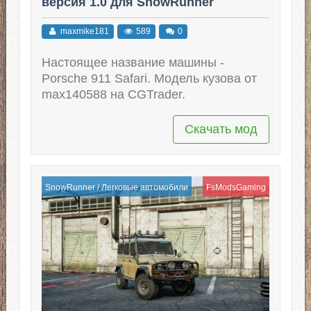
версия 1.0 для SnowRunner
maxmike181
589
0
Настоящее название машины -
Porsche 911 Safari. Модель кузова от
max140588 на CGTrader.
Скачать мод
SnowRunner
/
Легковые автомобили
FsModsGaming