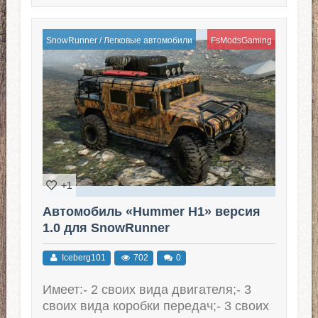
SnowRunner
/
Легковые автомобили
FsModsGaming
+1
Автомобиль «Hummer H1» версия
1.0 для SnowRunner
Iceberg101
702
0
Имеет:- 2 своих вида двигателя;- 3
своих вида коробки передач;- 3 своих