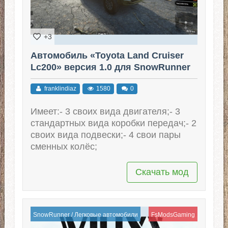
+3
Автомобиль «Toyota Land Cruiser
Lc200» версия 1.0 для SnowRunner
franklindiaz
1580
0
Имеет:- 3 своих вида двигателя;- 3
стандартных вида коробки передач;- 2
своих вида подвески;- 4 свои пары
сменных колёс;
Скачать мод
SnowRunner
/
Легковые автомобили
FsModsGaming