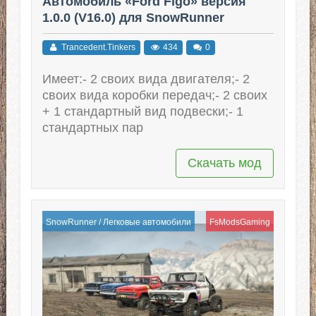
Автомобиль «Ford Figo» версия
1.0.0 (V16.0) для SnowRunner
Trancedent.Tinkers
434
0
Имеет:- 2 своих вида двигателя;- 2
своих вида коробки передач;- 2 своих
+ 1 стандартный вид подвески;- 1
стандартных пар
Скачать мод
SnowRunner
/
Легковые автомобили
FsModsGaming