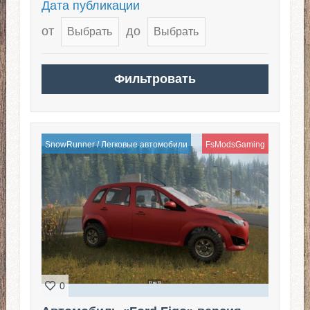
Дата публикации
от
до
SnowRunner
/
Легковые автомобили
FsModsGaming
0