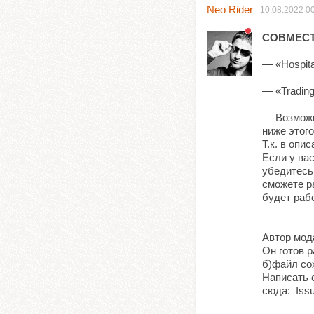
Neo Rider
10.08.2022
0
СОВМЕСТ
— «Hospita
— «Trading
— Возможн
ниже этого
Т.к. в опи
Если у вас
убедитесь,
сможете ра
будет раб
Автор мод
Он готов 
б)файл со
Написать 
сюда: Iss