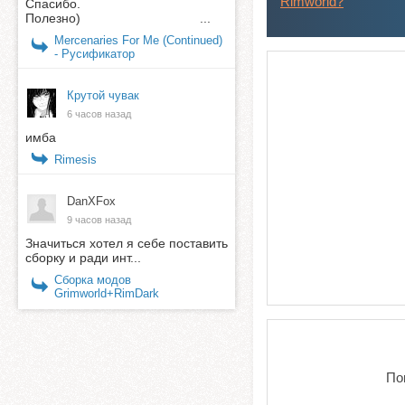
Rimworld?
"
Спасибо.
Полезно) ...
Mercenaries For Me (Continued)
- Русификатор
Крутой чувак
6 часов назад
имба
Rimesis
DanXFox
9 часов назад
Значиться хотел я себе поставить
сборку и ради инт...
Сборка модов
Grimworld+RimDark
По