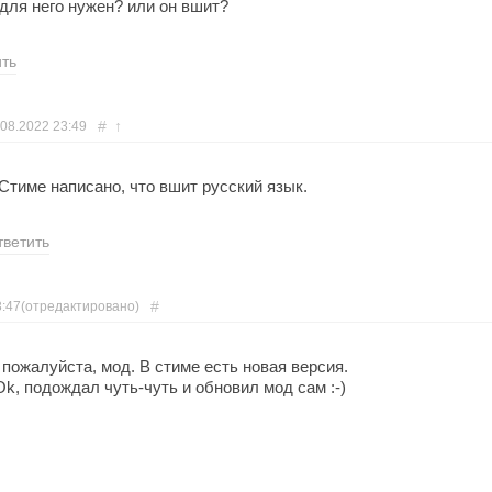
 для него нужен? или он вшит?
ить
#
↑
.08.2022
23:49
 Стиме написано, что вшит русский язык.
тветить
#
3:47
(отредактировано)
пожалуйста, мод. В стиме есть новая версия.
k, подождал чуть-чуть и обновил мод сам :-)