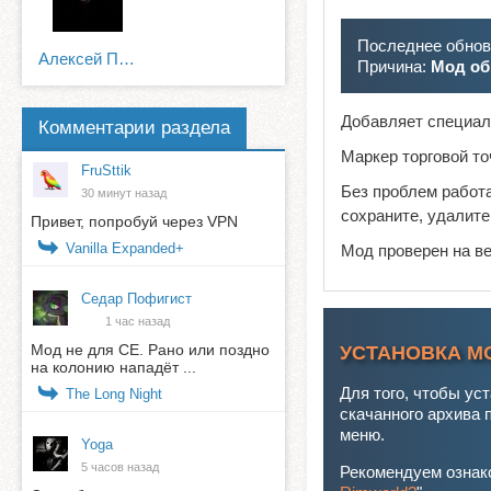
Последнее обновл
Алексей Питерский
Причина:
Мод об
Добавляет специал
Комментарии раздела
Маркер торговой то
FruSttik
Без проблем работа
30 минут назад
сохраните, удалите
Привет, попробуй через VPN
Vanilla Expanded+
Мод проверен на в
Седар Пофигист
1 час назад
Мод не для СЕ. Рано или поздно
УСТАНОВКА М
на колонию нападёт ...
Для того, чтобы ус
The Long Night
скачанного архива 
меню.
Yoga
5 часов назад
Рекомендуем ознако