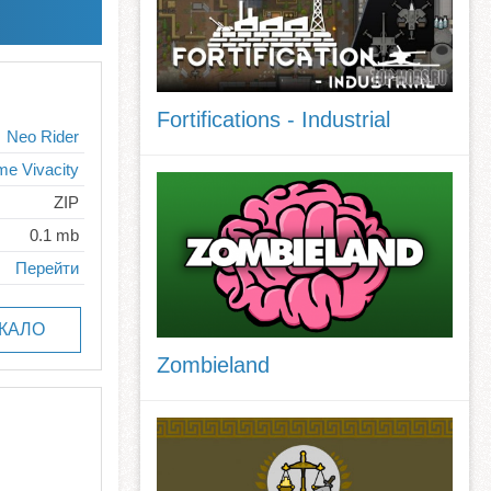
Fortifications - Industrial
Neo Rider
me Vivacity
ZIP
0.1 mb
Перейти
КАЛО
Zombieland