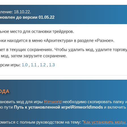
ение: 18.10.22.
новлен до версии 01.05.22
ьное место для остановки трейдеров.
чки находится в меню «Архитектура» в разделе «Разное».
ет в текущих сохранениях. Чтобы удалить мод, удалите торгову
 мод, затем загрузите сохранение.
ерсии игры:
1.0
,
1.1
,
1.2
,
1.3
ОДА
тановить мод для игры
Rimworld
необходимо скопировать папку 
по пути
Путь к установленной игре\Rimworld\mods
и включить
миться с полным руководством на тему: "
Как установить моды