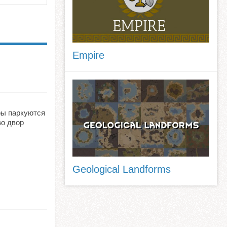
Empire
еры паркуются
во двор
Geological Landforms