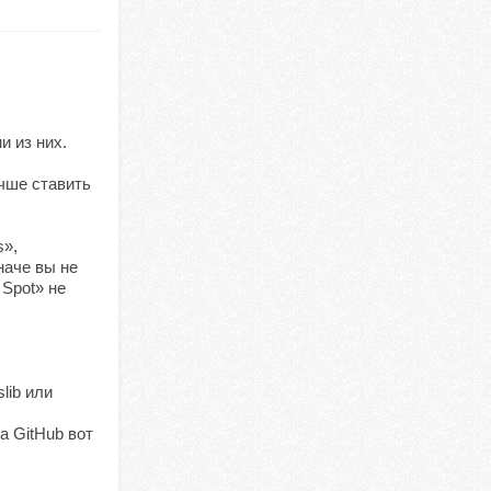
и из них.
учше ставить
s»,
наче вы не
 Spot» не
lib или
а GitHub вот