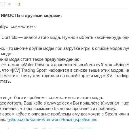
#
+1
0:33
ИМОСТЬ с другими модами:
lity»: совместимо.
 Control» — аналог этого мода. Нужно выбрать какой-нибудь одн
о, что многие другие моды при загрузке игры в списке модов л
 мода.
сании мода стоит такое предупреждение:
 есть мод «Water Power» и дополнительный его суб-мод «Bridge
 что «[KV] Trading Spot» находится в списке выше этих модов, и
зместить точку для торговли на своей карте и мод «[KV] Trading
отать.
а ищет баги и проблемы совместимости этого мода.
рассмотреть Ваш кейс в случае если Вы пришлёте а)журнал Hugs
хранения, чтобы возможно было воспроизвести проблему.
о своём кейсе с описание проблемы ему возможно в Steam или н
ues:
github.com/KiameV/rimworld-tradingspot/issues