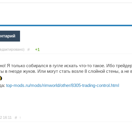
ентарий
#
+1
редактировано)
но! Я только собирался в гугле искать что-то такое. Ибо трейд
ты в гнезде жуков. Или могут стать возле 8 слойной стены, а не 
да:
top-mods.ru/mods/rimworld/other/8305-trading-control.html
#
↑
22
16:11