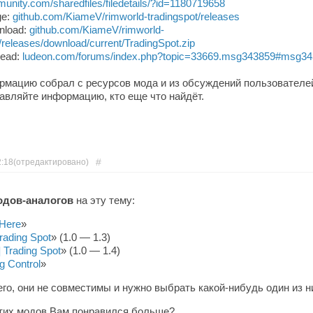
nity.com/sharedfiles/filedetails/?id=1180719658
ge:
github.com/KiameV/rimworld-tradingspot/releases
nload:
github.com/KiameV/rimworld-
/releases/download/current/TradingSpot.zip
read:
ludeon.com/forums/index.php?topic=33669.msg343859#msg3
ормацию собрал с ресурсов мода и из обсуждений пользователей
бавляйте информацию, кто еще что найдёт.
#
2:18
(отредактировано)
одов-аналогов
на эту тему:
 Here
»
rading Spot
» (1.0 — 1.3)
 Trading Spot
» (1.0 — 1.4)
g Control
»
го, они не совместимы и нужно выбрать какой-нибудь один из н
этих модов Вам понравился больше?