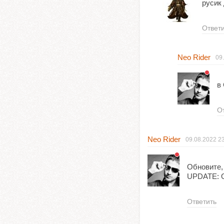
русик
Ответ
Neo Rider
09
в
О
Neo Rider
09.08.2022
2
Обновите, 
UPDATE: O
Ответить