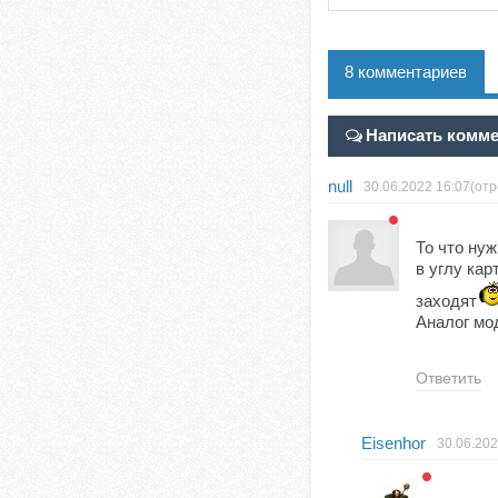
8 комментариев
Написать комм
null
30.06.2022
16:07
(от
То что нуж
в углу кар
заходят
Аналог мо
Ответить
Eisenhor
30.06.20