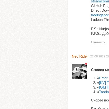
steamcommu
GitHub Pa
Direct Dow
tradingspot
Ludeon Th
P.S.: Инф
P.P.S.: До
Ответить
Neo Rider
22.08.2022
2
Список м
«
Enter
«
[KV] T
«
[GMT]
«
Tradin
Скорее все
Какой из 