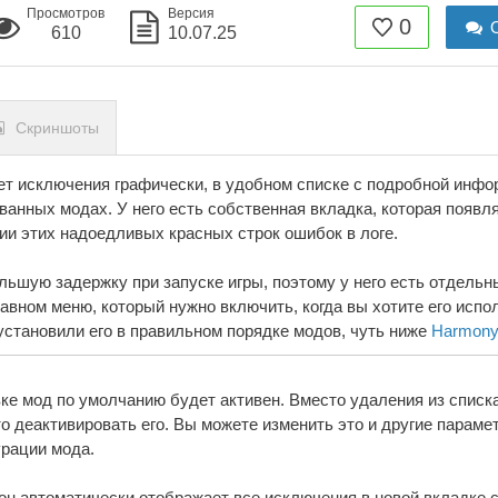
Просмотров
Версия
0
О
610
10.07.25
Скриншоты
ет исключения графически, в удобном списке с подробной инф
ванных модах. У него есть собственная вкладка, которая появл
ии этих надоедливых красных строк ошибок в логе.
ьшую задержку при запуске игры, поэтому у него есть отдельн
авном меню, который нужно включить, когда вы хотите его испо
установили его в правильном порядке модов, чуть ниже
Harmony
ке мод по умолчанию будет активен. Вместо удаления из списк
о деактивировать его. Вы можете изменить это и другие параме
урации мода.
 он автоматически отображает все исключения в новой вкладке 