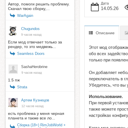
Дата
Автор, помоги решить проблему.
14.05.26
Скачал твою сборку,...
WarAgain
Chugundos
Описание
9 часов назад
Если мод отвечает только за
рендер, то это медвежь...
Этот мод отобража
обо всех задейство
Seamless Doors
только при появлен
SashaHerobrine
Он добавляет небол
9 часов назад
переключатель в гл
1.5 пж
Убедитесь, что вы 
Strata
Использование.
Артем Кузнецов
При первой установ
12 часов назад
также можете прост
есть проблема у меня черная
настройках конфиг
планета и также все ло...
Сборка (18+) RimJobWorld +
Когда мод активен,