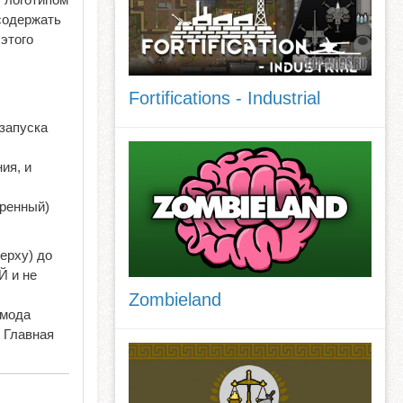
содержать
этого
Fortifications - Industrial
езапуска
ия, и
иренный)
ерху) до
 и не
Zombieland
 мода
 Главная