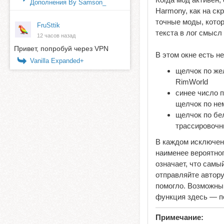
Дополнения By Samson_
Harmony, как на с
точные моды, котор
FruSttik
текста в лог смысл
12 часов назад
Привет, попробуй через VPN
В этом окне есть н
Vanilla Expanded+
щелчок по же
RimWorld
синее число 
щелчок по не
щелчок по бе
трассировочн
В каждом исключени
наименее вероятн
означает, что самы
отправляйте автору
помогло. Возможны 
функция здесь — п
Примечание: