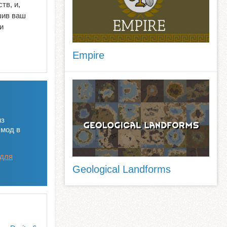
тв, и,
шив ваш
и
Empire
из
 мод в
 для
Geological Landforms