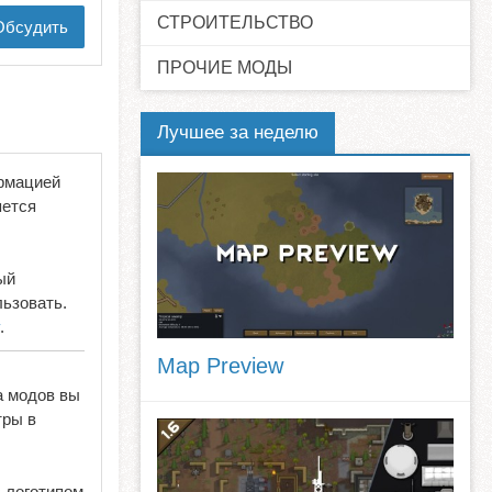
СТРОИТЕЛЬСТВО
бсудить
ПРОЧИЕ МОДЫ
Лучшее за неделю
ормацией
яется
ый
льзовать.
.
Map Preview
а модов вы
тры в
с логотипом