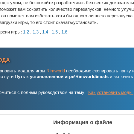
од с умом, не беспокойте разработчиков без веских доказательс
поможет вам сократить количество перезапусков, немного улуч
 он поможет вам избежать хотя бы одного лишнего перезапуска 
агрузки игры, то его стоит скачать/установить.
ерсии игры:
1.2
,
1.3
,
1.4
,
1.5
,
1.6
ОДА
тановить мод для игры
Rimworld
необходимо скопировать папку 
по пути
Путь к установленной игре\Rimworld\mods
и включить
миться с полным руководством на тему: "
Как установить моды
Информация о файле