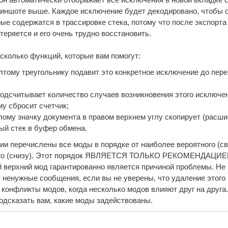
криншоте выше. Каждое исключение будет декодировано, чтобы 
ые содержатся в трассировке стека, потому что после экспорта 
 теряется и его очень трудно восстановить.
есколько функций, которые вам помогут:
лтому треугольнику подавит это конкретное исключение до пер
подсчитывает количество случаев возникновения этого исключен
му сбросит счетчик;
лому значку документа в правом верхнем углу скопирует (расш
ый стек в буфер обмена.
и перечислены все моды в порядке от наиболее вероятного (св
ого (снизу). Этот порядок ЯВЛЯЕТСЯ ТОЛЬКО РЕКОМЕНДАЦИЕЙ
й верхний мод гарантированно является причиной проблемы. Не
 ненужные сообщения, если вы не уверены, что удаление этого
конфликты модов, когда несколько модов влияют друг на друга.
одсказать вам, какие моды задействованы.