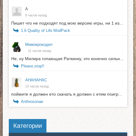
А
8 часов назад
Пишет что не подходят под мою версию игры, ни 1 из...
1.6 Quality of Life ModPack
Мимокрокодил
11 часов назад
Не, ну Милира гопающая Раткинку, это конечно сильн...
Please,stop!!
АНАНАНАС
13 часов назад
поймите я должен ето скачать я должен с етим поигр...
Anthrosonae
Категории