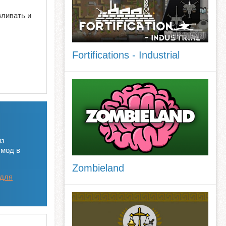
вливать и
Fortifications - Industrial
из
 мод в
Zombieland
 для