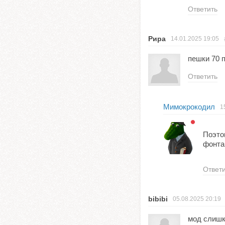
Ответить
Рира
14.01.2025
19:05
пешки 70 
Ответить
Мимокрокодил
1
Поэто
фонта
Ответ
bibibi
05.08.2025
20:19
мод слишк