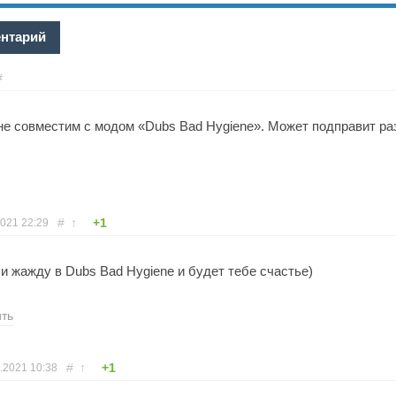
ентарий
#
не совместим с модом «Dubs Bad Hygiene». Может подправит раз
#
↑
+1
2021
22:29
и жажду в Dubs Bad Hygiene и будет тебе счастье)
ить
#
↑
+1
.2021
10:38