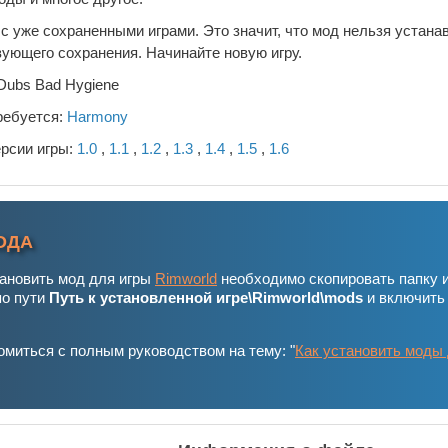
с уже сохраненными играми. Это значит, что мод нельзя устана
ующего сохранения. Начинайте новую игру.
Dubs Bad Hygiene
ребуется:
Harmony
ерсии игры:
1.0
,
1.1
,
1.2
,
1.3
,
1.4
,
1.5
,
1.6
ОДА
тановить мод для игры
Rimworld
необходимо скопировать папку 
по пути
Путь к установленной игре\Rimworld\mods
и включить
миться с полным руководством на тему: "
Как установить моды