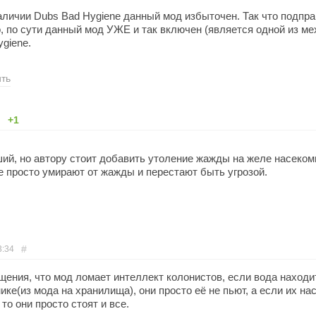
аличии Dubs Bad Hygiene данный мод избыточен. Так что подпра
о, по сути данный мод УЖЕ и так включен (является одной из ме
giene.
ить
+1
ий, но автору стоит добавить утоление жажды на желе насеком
 просто умирают от жажды и перестают быть угрозой.
#
3:34
щения, что мод ломает интеллект колонистов, если вода находи
ке(из мода на хранилища), они просто её не пьют, а если их на
 то они просто стоят и все.