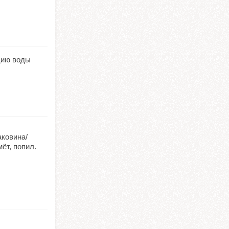
цию воды
аковина/
ёт, попил.