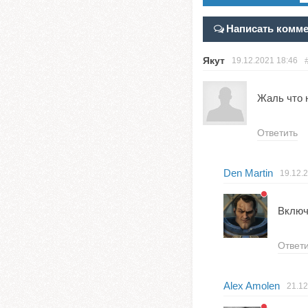
Написать комм
Якут
19.12.2021
18:46
Жаль что 
Ответить
Den Martin
19.12.
Включ
Ответ
Alex Amolen
21.12