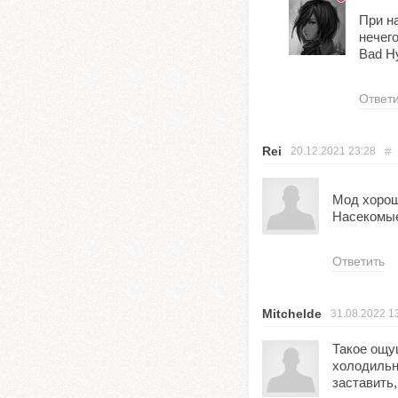
При н
нечег
Bad Hy
Ответ
Rei
#
20.12.2021
23:28
Мод хорош
Насекомые
Ответить
Mitchelde
31.08.2022
1
Такое ощу
холодильни
заставить,