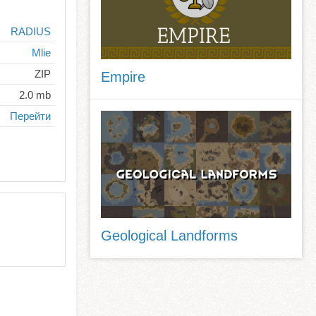
RADIUS
Mlie
ZIP
Empire
2.0 mb
Перейти
Geological Landforms