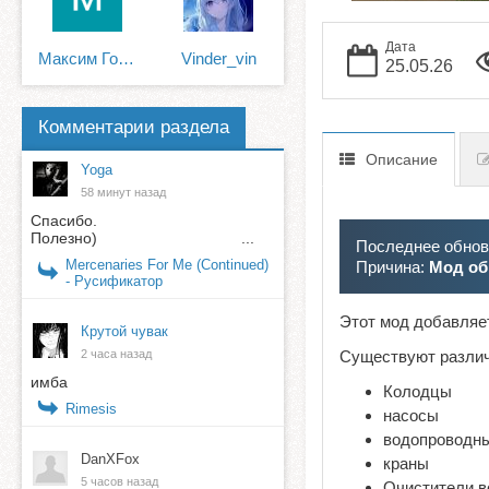
Дата
Максим Гольдмарк
Vinder_vin
25.05.26
Комментарии раздела
Описание
Yoga
58 минут назад
Спасибо.
Полезно) ...
Последнее обновл
Mercenaries For Me (Continued)
Причина:
Мод об
- Русификатор
Этот мод добавляе
Крутой чувак
2 часа назад
Существуют различ
имба
Колодцы
Rimesis
насосы
водопроводн
DanXFox
краны
5 часов назад
Очистители в