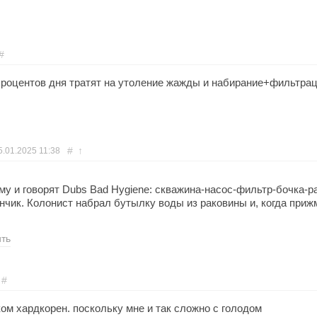
#
процентов дня тратят на утоление жажды и набирание+фильтра
#
↑
5.01.2025
11:38
му и говорят Dubs Bad Hygiene: скважина-насос-фильтр-бочка-р
нчик. Колонист набрал бутылку воды из раковины и, когда прижм
ить
#
ом хардкорен. поскольку мне и так сложно с голодом