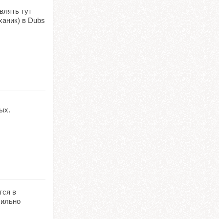
влять тут
ханик) в Dubs
ых.
тся в
сильно