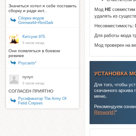
Значиться хотел я себе поставить
Мод
НЕ
совместим 
сборку и ради инт...
удалять из существ
Сборка модов
Grimworld+RimDark
Несовместимость: 
Для работы мода т
Китсуне 975
5 часов назад
Мод проверен на в
Они появляться в боевом
режиме
Psycasts²
УСТАНОВКА М
пупуп
5 часов назад
Для того, чтобы ус
скачанного архива 
СОГЛАСЕН ПРИЯТНО
меню.
Русификатор The Army Of
Fetid Corpses
Рекомендуем ознако
Rimworld?
"