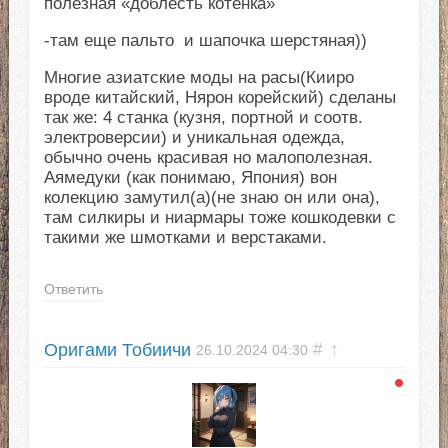
полезная «доблесть котёнка»
-там еще пальто и шапочка шерстяная))
Многие азиатские моды на расы(Кииро
вроде китайский, Нярон корейский) сделаны
так же: 4 станка (кузня, портной и соотв.
электроверсии) и уникальная одежда,
обычно очень красивая но малополезная.
Аямедуки (как понимаю, Япония) вон
колекцию замутил(а)(не знаю он или она),
там силкиры и ниармары тоже кошкодевки с
такими же шмотками и верстаками.
Ответить
Оригами Тобиичи
#
↑
26.10.2024
04:30