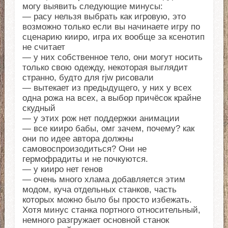
могу выявить следующие минусы:
— расу нельзя выбрать как игровую, это
возможно только если вы начинаете игру по
сценарию кииро, игра их вообще за ксенотип
не считает
— у них собственное тело, они могут носить
только свою одежду, некоторая выглядит
странно, будто для rjw рисовали
— вытекает из предыдущего, у них у всех
одна рожа на всех, а выбор причёсок крайне
скудный
— у этих рож нет поддержки анимации
— все кииро бабы, омг зачем, почему? как
они по идее автора должны
самовоспроизодиться? Они не
гермофрадиты и не почкуются.
— у кииро нет генов
— очень много хлама добавляется этим
модом, куча отдельных станков, часть
которых можно было бы просто избежать.
Хотя минус станка портного относительный,
немного разгружает основной станок