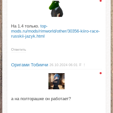
На 1.4 только.
top-
mods.ru/mods/rimworld/other/30356-kiiro-race-
russkii-jazyk.html
Ответить
Оригами Тобиичи
#
↑
26.10.2024
06:01
а на полторашке он работает?