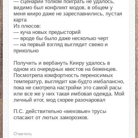
— сценарий толком поиграть не удалось,
видимо был конфликт модов, в общем у
меня кииро даже не зареспавнились, пустая
карта
Из плюсов:
— куча новых предысторий
— вроде бы было даже несколько черт
— на первый взгляд выглядит свежо и
прикольно
Получить и вербануть Кииру удалось в
одном из очередных квестов на беженцев.
Посмотрела комфортность переносимых
температур, выглядит как-будто имбалансно,
пока не смотрела настройки это самой расы
или все же у них такая имбовая одежда. Мой
личный итог, мод скорее разочаровал
П.С. действительно «меховые» трусы
спасают от лютых заморозков.
Ответить