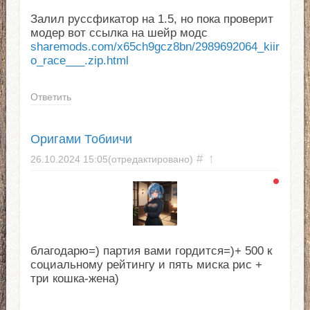
Залил руссфикатор на 1.5, но пока проверит
модер вот ссылка на шейр модс
sharemods.com/x65ch9gcz8bn/2989692064_kiir
o_race___.zip.html
Ответить
Оригами Тобиичи
#
↑
26.10.2024
15:05
(отредактировано)
благодарю=) партия вами гордится=)+ 500 к
социальному рейтингу и пять миска рис +
три кошка-жена)