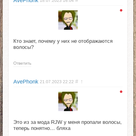
AvePhonk
#
18.07.2023
16:04
Кто знает, почему у них не отображаются
волосы?
Ответить
AvePhonk
#
↑
21.07.2023
22:22
Это из за мода RJW у меня пропали волосы,
теперь понятно… бляха