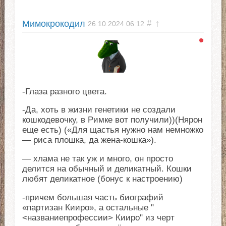
Мимокрокодил
#
↑
26.10.2024
06:12
-Глаза разного цвета.
-Да, хоть в жизни генетики не создали
кошкодевочку, в Римке вот получили))(Нярон
еще есть) («Для щастья нужно нам немножко
— риса плошка, да жена-кошка»).
— хлама не так уж и много, он просто
делится на обычный и деликатный. Кошки
любят деликатное (бонус к настроению)
-причем большая часть биографий
«партизан Кииро», а остальные "
<названиепрофессии> Кииро" из черт