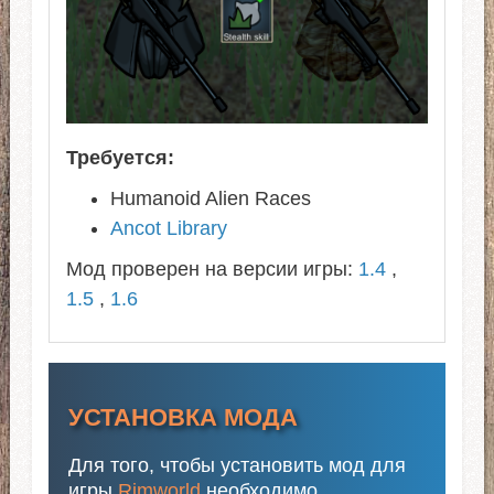
Требуется:
Humanoid Alien Races
Ancot Library
Мод проверен на версии игры:
1.4
,
1.5
,
1.6
УСТАНОВКА МОДА
Для того, чтобы установить мод для
игры
Rimworld
необходимо