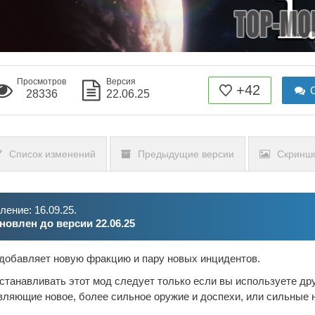
Просмотров
Версия
+42
О
28336
22.06.25
Список изменений
Предыдущие версии
Скринш
ение: 16.09.25.
новлен до версии 22.06.25
добавляет новую фракцию и пару новых инцидентов.
станавливать этот мод следует только если вы используете др
ляющие новое, более сильное оружие и доспехи, или сильные 