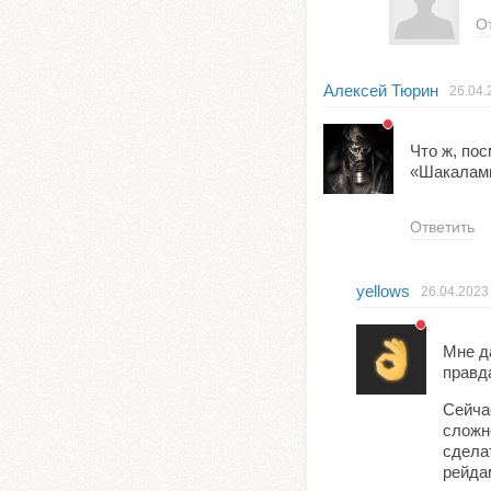
О
Алексей Тюрин
26.04.
Что ж, по
«Шакалами
Ответить
yellows
26.04.2023
Мне д
правд
Сейча
сложн
сдела
рейда