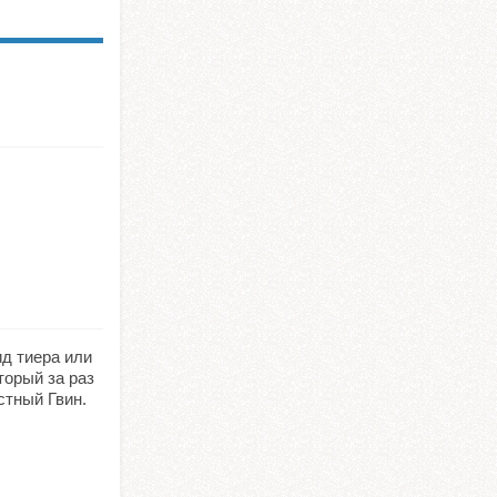
д тиера или
торый за раз
стный Гвин.