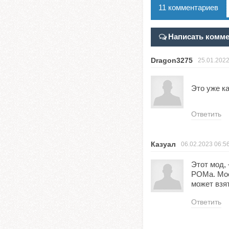
11 комментариев
Написать комм
Dragon3275
25.01.202
Это уже ка
Ответить
Казуал
06.02.2023
06:5
Этот мод,
РОМа. Мое
может взя
Ответить