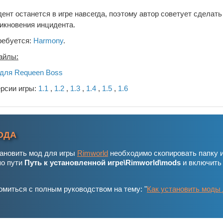
нт останется в игре навсегда, поэтому автор советует сделать
икновения инцидента.
ребуется:
Harmony
.
айлы:
для Requeen Boss
ерсии игры:
1.1
,
1.2
,
1.3
,
1.4
,
1.5
,
1.6
ОДА
тановить мод для игры
Rimworld
необходимо скопировать папку 
по пути
Путь к установленной игре\Rimworld\mods
и включить
миться с полным руководством на тему: "
Как установить моды