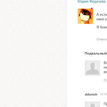
Мария Федичева
А есл
нано 
Я бою
Ответ
Подвальный
В
н
в
О
ddorich
16.0
П