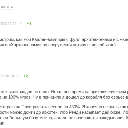
тветить
#
+1
2023
12:52
смотрим, как мои Квалеи-вампиры с фулл архотек-генами и с «К
» и «Харконненами» на вооружении потянут сие событие)
#
↑
+2
13:38
аже таких модов не надо. Играл все время на приключенческом 
а на 100% угроз. Ну в принципе я дошел до корабля без серьезн
с играю на Проигрывать весело на 480%. Я конечно не знаю как 
ости можно дойти до архотек. Ибо Ренди насыпает дай боже. И
ть небольшую базу можно, а дальше начинаются закидывания 
ми.