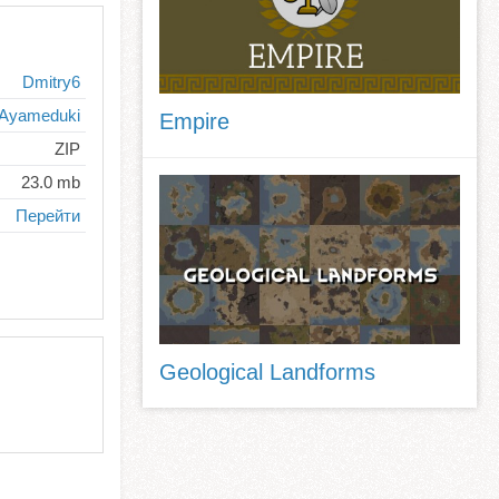
Dmitry6
Ayameduki
Empire
ZIP
23.0 mb
Перейти
Geological Landforms