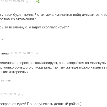
#
↑
+2
20.08.2023
09:33
и у васи будет полный стак меха имплантов войд имплантов и в
костюм из аттомашин?
сь за вселенную, а вдруг сколлапсирует?
ить
 гном
#
↑
20.03.2024
18:31
селенная не просто сколлапсирует, она разорвётся на молекулы 
астолько большого списка атак. Так там же ещё можно накинуть 
сяких интересных.
тветить
#
↑
9.2024
19:53
рекрасная идея! Пошел унижать девятый райзен)