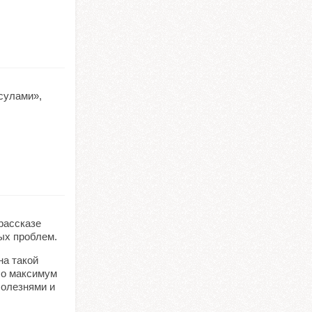
асулами»,
рассказе
ых проблем.
на такой
бо максимум
болезнями и