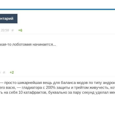
ентарий
#
+6
2
20:58
кая-то лоботомия начинается...
#
+2
6
 — просто шикарнейшая вещь для баланса модов по типу андрои
го васю, — гладиатора с 200% защиты и трейтом живучесть, ко
ть на себя 10 катафрактов, буквально за пару секунд уделал ме