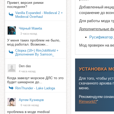
Привет, версия римки
последняя?
Добавленный инциде
сохранение до возн
Vanilla Expanded - Medieval 2 +
Medieval Overhaul
Для работы мода т
Чёрный Мамба
Дополнительные ф
3 часа назад
Русификатор 
У меня таких проблем не было,
мод работал. Возможн...
Мод проверен на в
Сборка (18+) RimJobWorld +
Дополнения By Samson_
Den das
УСТАНОВКА М
4 часа назад
Когда завезут морское ДЛС то это
Для того, чтобы ус
будет шикарное до...
скачанного архива 
меню.
RimThunder - Lake Ladoga
Рекомендуем ознако
Артем Кузнецов
Rimworld?
"
6 часов назад
проблема в моде medival