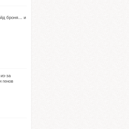
ойд броня… и
из-за
и генов