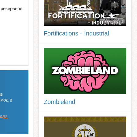
 резервное
Fortifications - Industrial
из
 мод в
Zombieland
 для