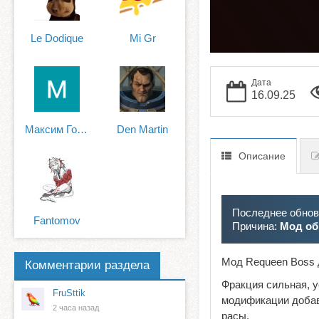
Le Dodique
Mi Gr
Дата
16.09.25
Максим Гольдмарк
Den Martin
Описание
Последнее обновл
Fantomov
Причина:
Мод об
Мод Requeen Boss 
Комментарии раздела
Фракция сильная, у
FruSttik
модификации добав
2 часа назад
расы.