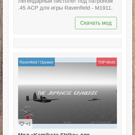
Легендарный пистолет под патроном
.45 ACP для игры Ravenfield - M1911.
Скачать мод
Ravenfield
/
Оружие
TOP-Mods
+1
Мод «Kamikaze Strike» для