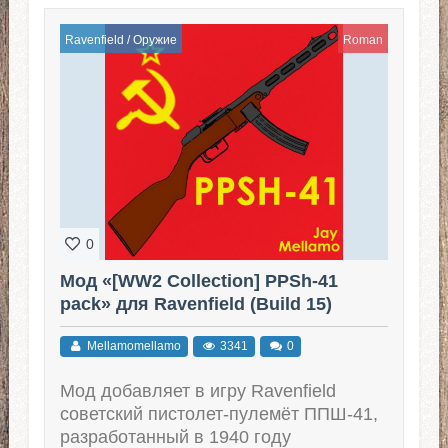
Ravenfield
/
Оружие
Roman
0
Мод «[WW2 Collection] PPSh-41
pack» для Ravenfield (Build 15)
Mellamomellamo
3341
0
Мод добавляет в игру Ravenfield
советский пистолет-пулемёт ППШ-41,
разработанный в 1940 году