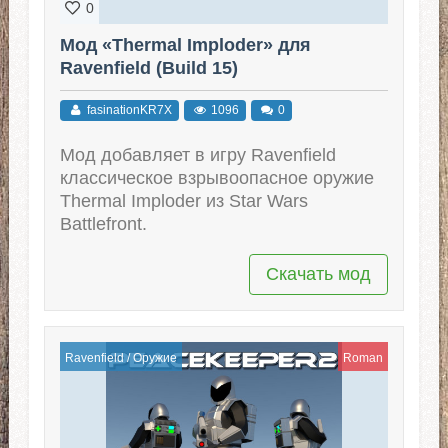
0
Мод «Thermal Imploder» для
Ravenfield (Build 15)
fasinationKR7X
1096
0
Мод добавляет в игру Ravenfield
классическое взрывоопасное оружие
Thermal Imploder из Star Wars
Battlefront.
Скачать мод
Ravenfield
/
Оружие
Roman