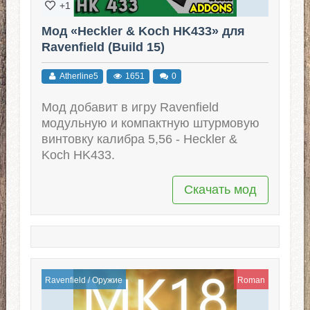
+1
Мод «Heckler & Koch HK433» для
Ravenfield (Build 15)
Atherline5
1651
0
Мод добавит в игру Ravenfield
модульную и компактную штурмовую
винтовку калибра 5,56 - Heckler &
Koch HK433.
Скачать мод
Ravenfield
/
Оружие
Roman