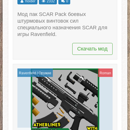
hoider
2332
0
Мод пак SCAR Pack боевых
штурмовых винтовок сил
специального назначения SCAR для
игры Ravenfield.
Скачать мод
Ravenfield
/
Оружие
Roman