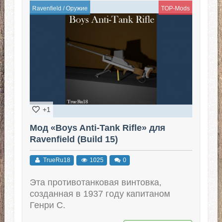
Ravenfield
/
Оружие
TOP-Mods
+1
Мод «Boys Anti-Tank Rifle» для
Ravenfield (Build 15)
TrueRu18
1025
0
Эта противотанковая винтовка,
созданная в 1937 году капитаном
Генри С.