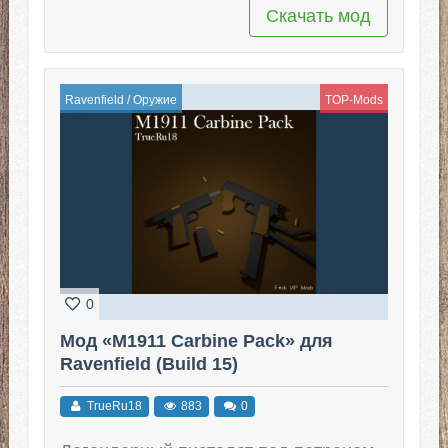
Скачать мод
Ravenfield
/
Оружие
TOP-Mods
0
Мод «M1911 Carbine Pack» для
Ravenfield (Build 15)
TrueRu18
883
0