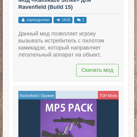
Ravenfield (Build 15)
ospreygunner
1618
1
Данный мод позволяет игроку
вызывать истребитель с пилотом
камикадзе, который направляет
летательный аппарат на объект,
Скачать мод
Ravenfield
/
Оружие
TOP-Mods