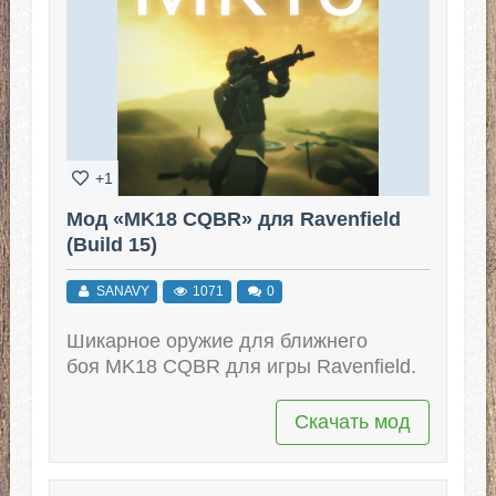
+1
Мод «MK18 CQBR» для Ravenfield
(Build 15)
SANAVY
1071
0
Шикарное оружие для ближнего
боя MK18 CQBR для игры Ravenfield.
Скачать мод