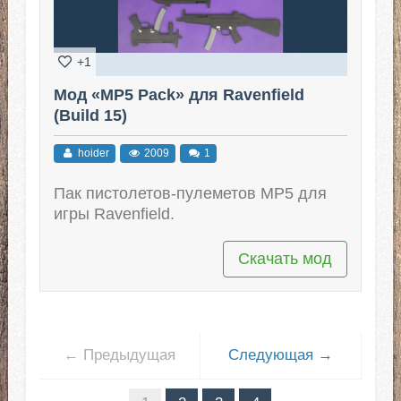
+1
Мод «MP5 Pack» для Ravenfield
(Build 15)
hoider
2009
1
Пак пистолетов-пулеметов MP5 для
игры Ravenfield.
Скачать мод
← Предыдущая
Следующая →