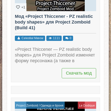
+1
Мод «Project Thiccener - PZ realistic
body shapes» для Project Zomboid
(Build 41)
Celestial Mæow
1111
0
«Project Thiccener — PZ realistic body
shapes» для Project Zomboid изменяет
форму персонажа (а также в
Скачать мод
Project Zomboid
/
Одежда и броня
Le Dodique