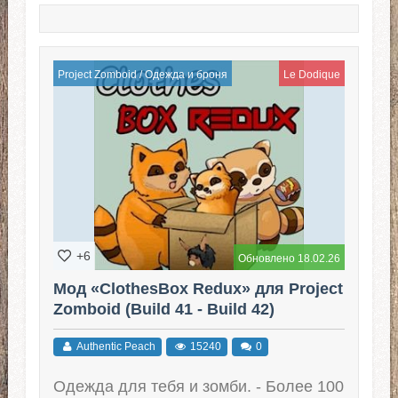
Project Zomboid
/
Одежда и броня
Le Dodique
+6
Обновлено 18.02.26
Мод «ClothesBox Redux» для Project
Zomboid (Build 41 - Build 42)
Authentic Peach
15240
0
Одежда для тебя и зомби. - Более 100