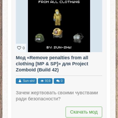
0
Мод «Remove penalties from all
clothing [MP & SP]» для Project
Zomboid (Build 42)
Sun-shi!
919
0
Зачем жертвовать своими чувствами
ради безопасности?
Скачать мод