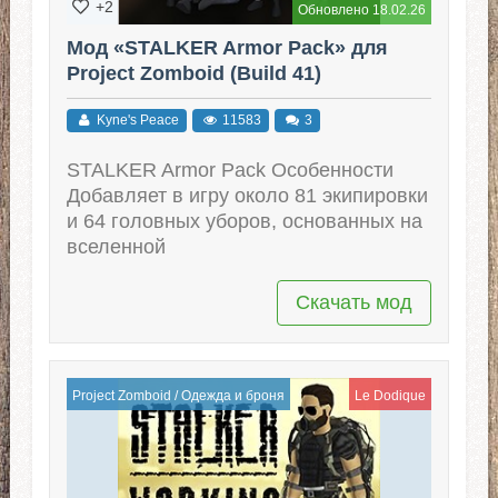
+2
Обновлено 18.02.26
Мод «STALKER Armor Pack» для
Project Zomboid (Build 41)
Kyne's Peace
11583
3
STALKER Armor Pack Особенности
Добавляет в игру около 81 экипировки
и 64 головных уборов, основанных на
вселенной
Скачать мод
Project Zomboid
/
Одежда и броня
Le Dodique