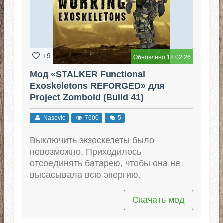
+9
Обновлено 18.02.26
Мод «STALKER Functional
Exoskeletons REFORGED» для
Project Zomboid (Build 41)
Nasovic
7600
5
Выключить экзоскелеты было
невозможно. Приходилось
отсоединять батарею, чтобы она не
высасывала всю энергию.
Скачать мод