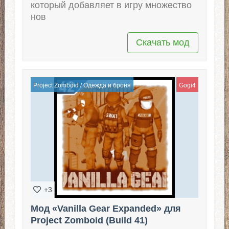
который добавляет в игру множество
нов
Скачать мод
Project Zomboid
/
Одежда и броня
Gogi4
+3
Мод «Vanilla Gear Expanded» для
Project Zomboid (Build 41)