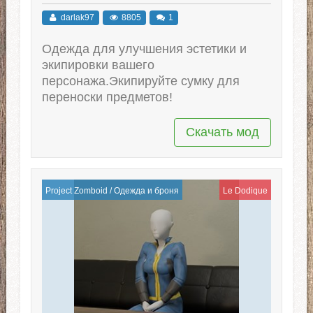
darlak97
8805
1
Одежда для улучшения эстетики и
экипировки вашего
персонажа.Экипируйте сумку для
переноски предметов!
Скачать мод
Project Zomboid
/
Одежда и броня
Le Dodique