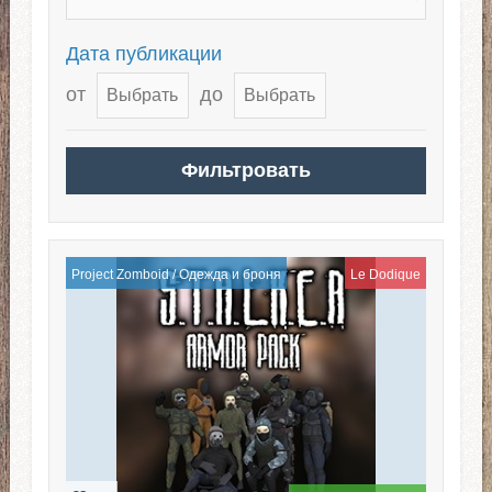
Дата публикации
от
до
Project Zomboid
/
Одежда и броня
Le Dodique