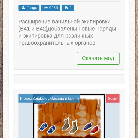
Tango
6435
1
Расширение ванильной экипировки
[B41 и B42]Добавлены новые наряды
и экипировка для различных
правоохранительных органов
Скачать мод
Project Zomboid
/
Одежда и броня
Gogi4