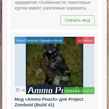
предметов! Особенности: Некоторые
куртки имеют различные варианты.
Скачать мод
Project Zomboid
/
Одежда и броня
Le Dodique
+3
Обновлено 15.02.26
Мод «Ammo Pouch» для Project
Zomboid (Build 41)