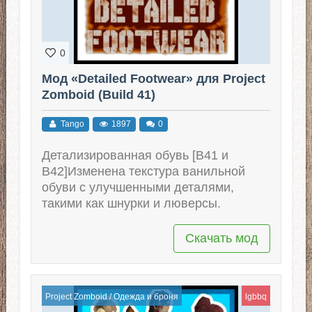
0
Мод «Detailed Footwear» для Project
Zomboid (Build 41)
Tango
1897
0
Детализированная обувь [B41 и
B42]Изменена текстура ванильной
обуви с улучшенными деталями,
такими как шнурки и люверсы.
Скачать мод
Project Zomboid
/
Одежда и броня
lgbbq