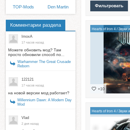
TOP-Mods
Den Martin
Комментарии раздела
Hearts of Iron 4
/
Звуки 
ImoxA
17 часов назад
Можете обновить мод? Там
просто обновили способ по...
Warhammer The Great Crusade
Reborn
122121
17 часов назад
+10
на новой версии мод работает?
Millennium Dawn: A Modern Day
Mod
Hearts of Iron 4
/
Звуки 
Vlad
2 дня назад