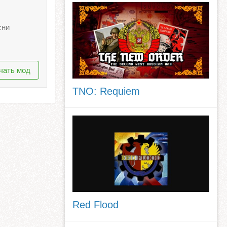
сни
чать мод
TNO: Requiem
Red Flood