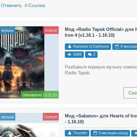
Отменить
#
Ссылка
Мод «Radio Tapok Official» для H
и музыка
Dmitry6
Iron 4 (v1.16.1 - 1.16.10)
Rainbow of Darkness
8 месяце
5868
2
Разбавьте игровую музыку компо
Radio Tapok.
Ска
Обновлено 15.11.25
Мод «Sabaton» для Hearts of Iron
и музыка
Dmitry6
- 1.16.10)
Thunder
9 месяцев назад