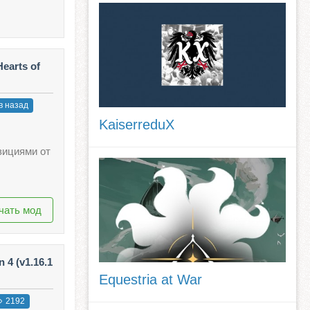
earts of
в назад
KaiserreduX
зициями от
чать мод
 4 (v1.16.1
Equestria at War
2192