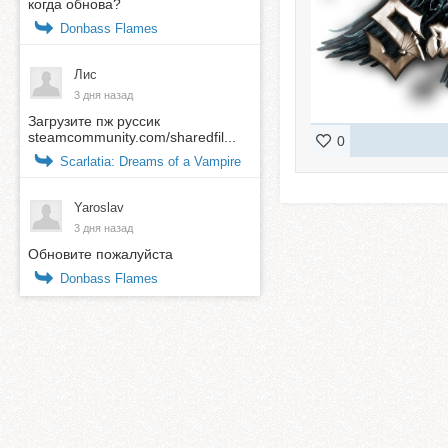
когда обнова?
Donbass Flames
Лис
3 дня назад
Загрузите пж руссик
steamcommunity.com/sharedfil...
0
Scarlatia: Dreams of a Vampire
Yaroslav
3 дня назад
Обновите пожалуйста
Donbass Flames