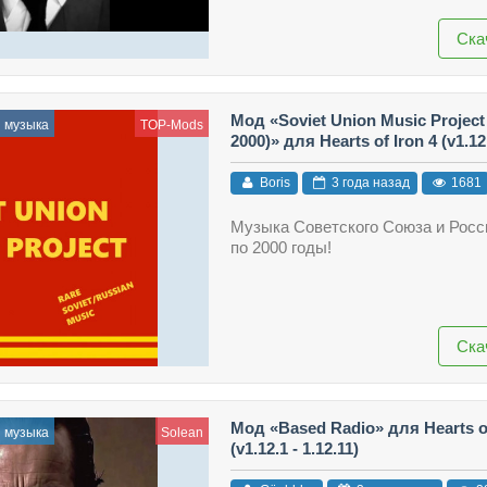
Ска
Мод «Soviet Union Music Project 
и музыка
TOP-Mods
2000)» для Hearts of Iron 4 (v1.12
Boris
3 года назад
1681
Музыка Советского Союза и Росс
по 2000 годы!
Ска
Мод «Based Radio» для Hearts of
и музыка
Solean
(v1.12.1 - 1.12.11)