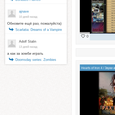
ajnave
10 дней назад
Обновите ещё раз, пожалуйста)
Scarlatia: Dreams of a Vampire
0
Adolf Stalin
13 дней назад
а как за зомби играть
Doomsday series: Zombies
Hearts of Iron 4
/
Звуки 