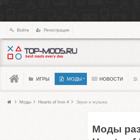
|
X4: Foundations
Transport Fever 2
XCOM: Chimera Squad
Войти
Регистрация
Cyberpunk 2077
Teardown
Melon Playground
ИГРЫ
МОДЫ
НОВОСТИ
Моды HoI 4
Barotrauma
Моды
Hearts of Iron 4
Звуки и музыка
Моды раз