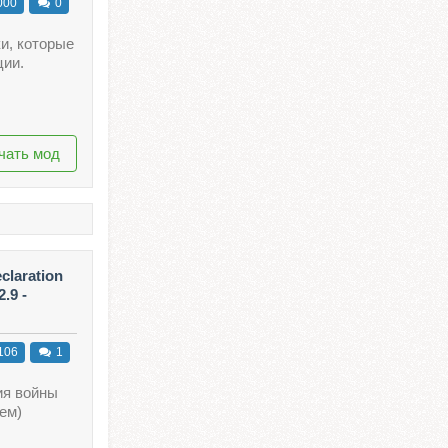
000
0
ки, которые
ции.
чать мод
eclaration
.9 -
106
1
ия войны
ем)