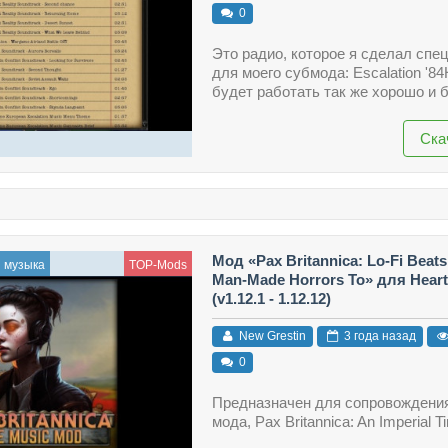
0
Это радио, которое я сделал спе
для моего субмода: Escalation '84
будет работать так же хорошо и б
Ска
Мод «Pax Britannica: Lo-Fi Beat
и музыка
TOP-Mods
Man-Made Horrors To» для Hearts
(v1.12.1 - 1.12.12)
New Grestin
3 года назад
0
Предназначен для сопровождения
мода, Pax Britannica: An Imperial Ti