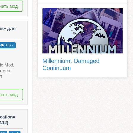
чать мод
es» для
1377
Millennium: Damaged
ic Mod,
Continuum
ремен
ет
чать мод
cation»
2.12)