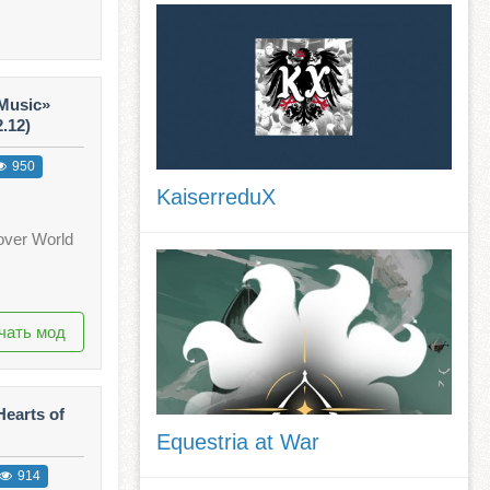
Music»
2.12)
950
KaiserreduX
ver World
чать мод
earts of
Equestria at War
914