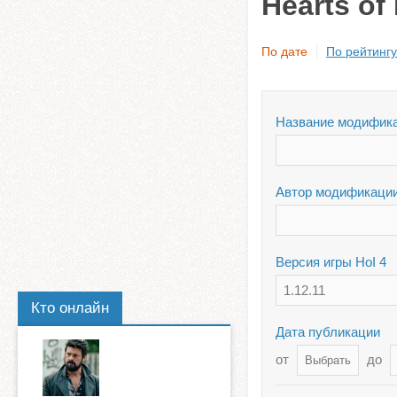
Hearts of
По дате
По рейтингу
Название модифик
Автор модификаци
Версия игры HoI 4
1.12.11
Кто онлайн
Дата публикации
от
до