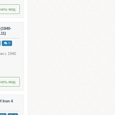
чать мод
(1940-
.11)
0
ии с 1940
чать мод
 Iron 4