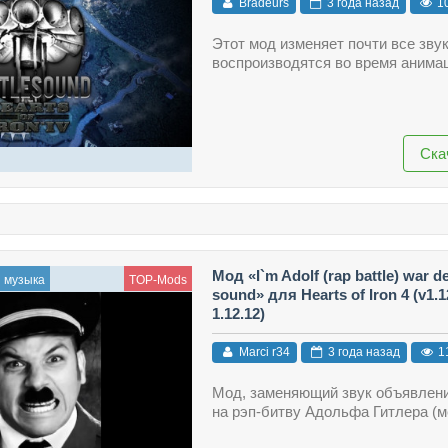
Bradeurs
3 года назад
1
Этот мод изменяет почти все зву
воспроизводятся во время анима
Ска
Мод «I`m Adolf (rap battle) war d
и музыка
TOP-Mods
sound» для Hearts of Iron 4 (v1.12
1.12.12)
Marci r34
3 года назад
1
Мод, заменяющий звук объявлен
на рэп-битву Адольфа Гитлера (м