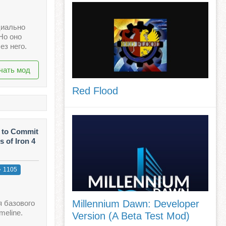
циально
Но оно
ез него.
чать мод
Red Flood
s to Commit
 of Iron 4
1105
Millennium Dawn: Developer
 базового
meline.
Version (A Beta Test Mod)