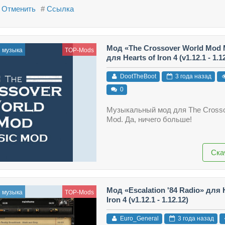
Отменить
#
Ссылка
Мод «The Crossover World Mod 
и музыка
TOP-Mods
для Hearts of Iron 4 (v1.12.1 - 1.1
DootTheBoot
3 года назад
0
Музыкальный мод для The Crosso
Mod. Да, ничего больше!
Ска
Мод «Escalation '84 Radio» для H
и музыка
TOP-Mods
Iron 4 (v1.12.1 - 1.12.12)
Euro_General
3 года назад