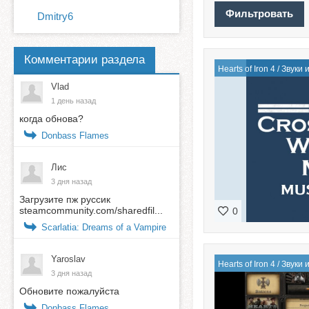
Dmitry6
Комментарии раздела
Hearts of Iron 4
/
Звуки 
Vlad
1 день назад
когда обнова?
Donbass Flames
Лис
3 дня назад
Загрузите пж руссик
steamcommunity.com/sharedfil...
0
Scarlatia: Dreams of a Vampire
Yaroslav
Hearts of Iron 4
/
Звуки 
3 дня назад
Обновите пожалуйста
Donbass Flames