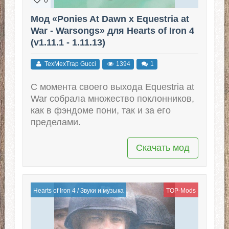
Мод «Ponies At Dawn x Equestria at
War - Warsongs» для Hearts of Iron 4
(v1.11.1 - 1.11.13)
TexMexTrap Gucci
1394
1
С момента своего выхода Equestria at
War собрала множество поклонников,
как в фэндоме пони, так и за его
пределами.
Скачать мод
Hearts of Iron 4
/
Звуки и музыка
TOP-Mods