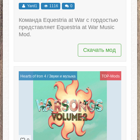
Yard1
1116
0
Команда Equestria at War с гордостью
представляет Equestria at War Music
Mod.
Скачать мод
Hearts of Iron 4
/
Звуки и музыка
TOP-Mods
0