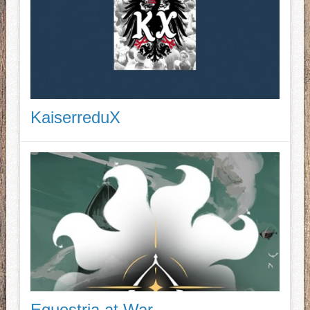
KaiserreduX
Equestria at War