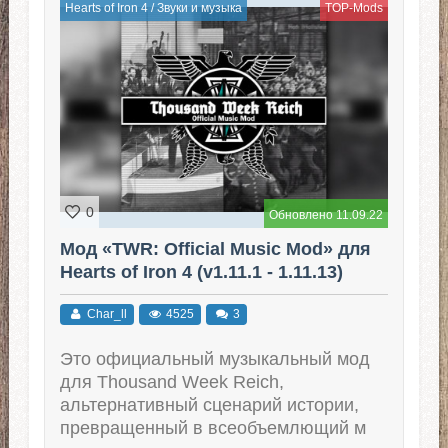
Hearts of Iron 4
/
Звуки и музыка
TOP-Mods
0
Обновлено 11.09.22
Мод «TWR: Official Music Mod» для
Hearts of Iron 4 (v1.11.1 - 1.11.13)
Char_ll
4525
3
Это официальный музыкальный мод
для Thousand Week Reich,
альтернативный сценарий истории,
превращенный в всеобъемлющий м