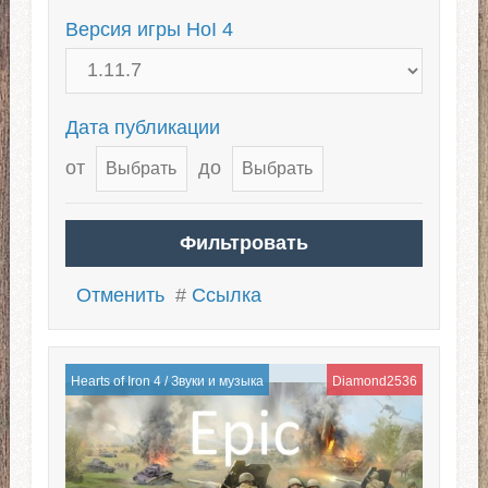
Версия игры HoI 4
Дата публикации
от
до
Отменить
#
Ссылка
Hearts of Iron 4
/
Звуки и музыка
Diamond2536