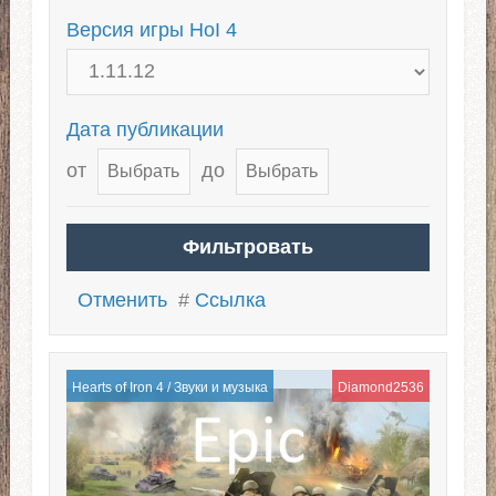
Версия игры HoI 4
Дата публикации
от
до
Отменить
#
Ссылка
Hearts of Iron 4
/
Звуки и музыка
Diamond2536