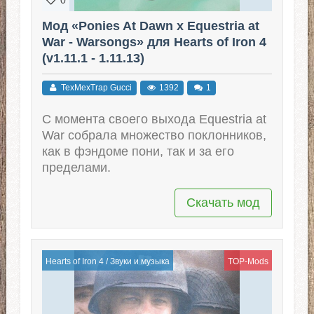
Мод «Ponies At Dawn x Equestria at
War - Warsongs» для Hearts of Iron 4
(v1.11.1 - 1.11.13)
TexMexTrap Gucci
1392
1
С момента своего выхода Equestria at
War собрала множество поклонников,
как в фэндоме пони, так и за его
пределами.
Скачать мод
Hearts of Iron 4
/
Звуки и музыка
TOP-Mods