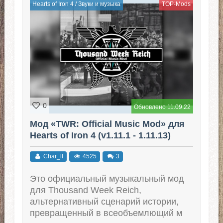
Hearts of Iron 4
/
Звуки и музыка
TOP-Mods
0
Обновлено 11.09.22
Мод «TWR: Official Music Mod» для
Hearts of Iron 4 (v1.11.1 - 1.11.13)
Char_ll
4525
3
Это официальный музыкальный мод
для Thousand Week Reich,
альтернативный сценарий истории,
превращенный в всеобъемлющий м