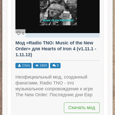
0
Мод «Radio TNO: Music of the New
Order» для Hearts of Iron 4 (v1.11.1 -
1.11.12)
Chris
1604
0
Неофициальный мод, созданный
фанатами, Radio TNO - это
музыкальное сопровождение к игре
The New Order: Последние дни Евр
Скачать мод