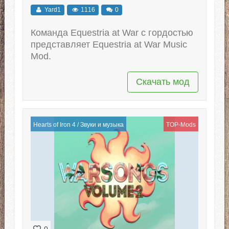
Yard1
1116
0
Команда Equestria at War с гордостью
представляет Equestria at War Music
Mod.
Скачать мод
Hearts of Iron 4
/
Звуки и музыка
TOP-Mods
0