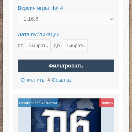
Версия игры HoI 4
Дата публикации
от
до
Отменить
#
Ссылка
Hearts of Iron 4
/
Карты
Dmitry6