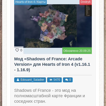
Hearts of Iron 4
/
Карты
Dmitry6
0
Обновлено 20.09.25
Мод «Shadows of France: Arcade
Version» для Hearts of Iron 4 (v1.16.1
- 1.16.9)
Edouard_Saladier
5470
0
Shadows of France - это мод на
полномасштабной карте Франции и
соседних стран.