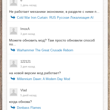
d
1 день назад
Не работает механики экономики, в разделе с ними п...
Cold War Iron Curtain: RUS Русская Локализация AI
ImoxA
3 дня назад
Можете обновить мод? Там просто обновили способ
по...
Warhammer The Great Crusade Reborn
122121
3 дня назад
на новой версии мод работает?
Millennium Dawn: A Modern Day Mod
Vlad
5 дней назад
когда обнова?
Donbass Flames