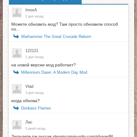
ImoxA
2 дня назад
Можете обновить мод? Там просто обновили способ
по...
Warhammer The Great Crusade Reborn
122121
2 дня назад
на новой версии мод работает?
Millennium Dawn: A Modern Day Mod
Vlad
3 дня назад
когда обнова?
Donbass Flames
Лис
5 дней назад
Загрузите пж руссик steamcommunity.com/sharedfil...