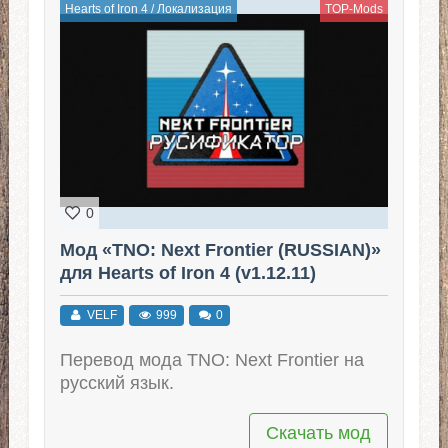
Hearts of Iron 4
/
Локализация
TOP-Mods
0
Мод «TNO: Next Frontier (RUSSIAN)»
для Hearts of Iron 4 (v1.12.11)
VELF
999
0
Перевод мода TNO: Next Frontier на
русский язык.
Скачать мод