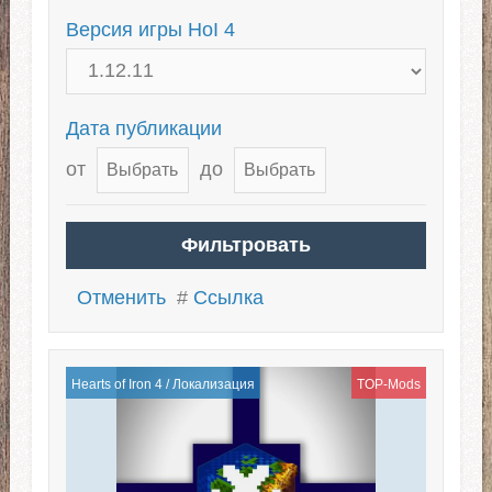
Версия игры HoI 4
Дата публикации
от
до
Отменить
#
Ссылка
Hearts of Iron 4
/
Локализация
TOP-Mods