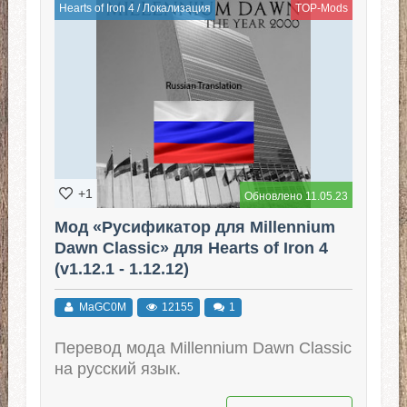
Hearts of Iron 4
/
Локализация
TOP-Mods
+1
Обновлено 11.05.23
Мод «Русификатор для Millennium
Dawn Classic» для Hearts of Iron 4
(v1.12.1 - 1.12.12)
MaGC0M
12155
1
Перевод мода Millennium Dawn Classic
на русский язык.