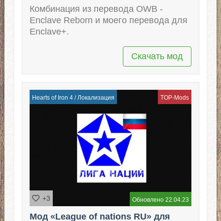
Комбинация из перевода OWB -
Enclave Reborn и моего перевода для
Enclave+.
Скачать мод
Hearts of Iron 4
/
Локализация
TOP-Mods
+3
Обновлено 22.04.23
Мод «League of nations RU» для