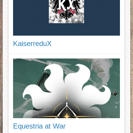
KaiserreduX
Equestria at War