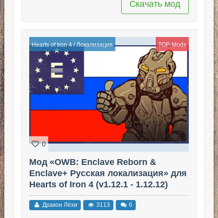
Скачать мод
Hearts of Iron 4
/
Локализация
TOP-Mods
0
Мод «OWB: Enclave Reborn &
Enclave+ Русская локализация» для
Hearts of Iron 4 (v1.12.1 - 1.12.12)
Дракон Лёхи
3113
6