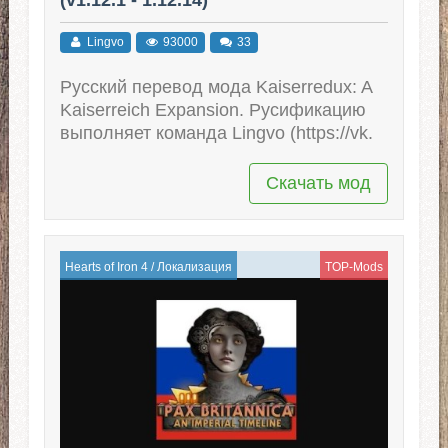
Lingvo
93000
33
Русский перевод мода Kaiserredux: A
Kaiserreich Expansion. Русификацию
выполняет команда Lingvo (https://vk.
Скачать мод
Hearts of Iron 4
/
Локализация
TOP-Mods