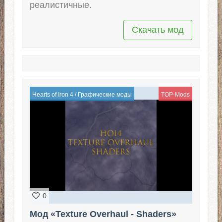
реалистичные.
Скачать мод
Hearts of Iron 4
/
Графические моды
TOP-Mods
0
Мод «Texture Overhaul - Shaders»