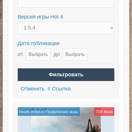
Версия игры HoI 4
Дата публикации
от
до
Отменить
#
Ссылка
Hearts of Iron 4
/
Графические моды
TOP-Mods