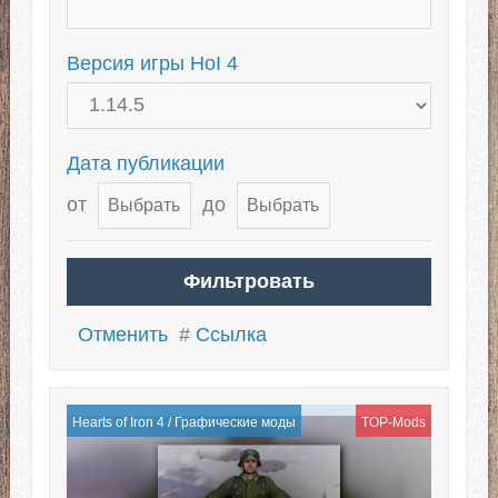
Версия игры HoI 4
Дата публикации
от
до
Отменить
#
Ссылка
Hearts of Iron 4
/
Графические моды
TOP-Mods