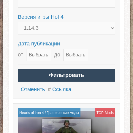
Версия игры HoI 4
Дата публикации
от
до
Отменить
#
Ссылка
Hearts of Iron 4
/
Графические моды
TOP-Mods