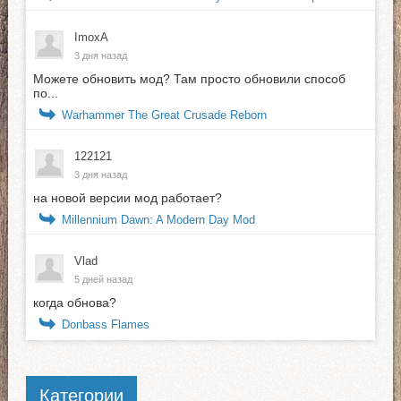
ImoxA
3 дня назад
Можете обновить мод? Там просто обновили способ
по...
Warhammer The Great Crusade Reborn
122121
3 дня назад
на новой версии мод работает?
Millennium Dawn: A Modern Day Mod
Vlad
5 дней назад
когда обнова?
Donbass Flames
Категории