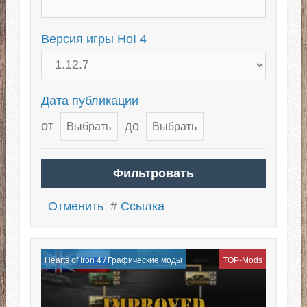
Версия игры HoI 4
Дата публикации
от
до
Отменить
#
Ссылка
Hearts of Iron 4
/
Графические моды
TOP-Mods