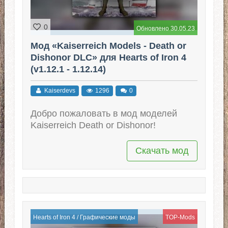
0
Обновлено 30.05.23
Мод «Kaiserreich Models - Death or
Dishonor DLC» для Hearts of Iron 4
(v1.12.1 - 1.12.14)
Kaiserdevs
1296
0
Добро пожаловать в мод моделей
Kaiserreich Death or Dishonor!
Скачать мод
Hearts of Iron 4
/
Графические моды
TOP-Mods