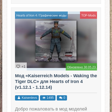
Hearts of Iron 4
/
Графические моды
TOP-Mods
+1
Обновлено 30.05.23
Мод «Kaiserreich Models - Waking the
Tiger DLC» для Hearts of Iron 4
(v1.12.1 - 1.12.14)
Kaiserdevs
1495
0
Добро пожаловать в мод моделей