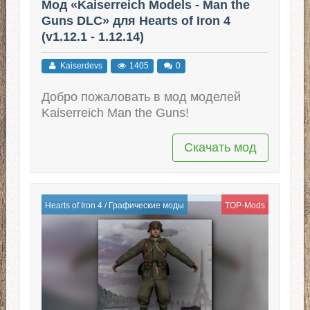
Мод «Kaiserreich Models - Man the
Guns DLC» для Hearts of Iron 4
(v1.12.1 - 1.12.14)
Kaiserdevs
1405
0
Добро пожаловать в мод моделей
Kaiserreich Man the Guns!
Скачать мод
Hearts of Iron 4
/
Графические моды
TOP-Mods