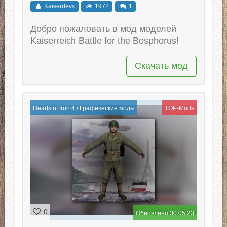
Kaiserdevs
1972
1
Добро пожаловать в мод моделей
Kaiserreich Battle for the Bosphorus!
Скачать мод
Hearts of Iron 4
/
Графические моды
TOP-Mods
0
Обновлено 30.05.23