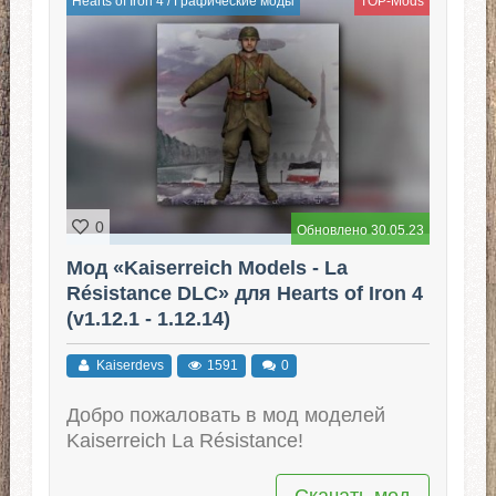
Hearts of Iron 4
/
Графические моды
TOP-Mods
0
Обновлено 30.05.23
Мод «Kaiserreich Models - La
Résistance DLC» для Hearts of Iron 4
(v1.12.1 - 1.12.14)
Kaiserdevs
1591
0
Добро пожаловать в мод моделей
Kaiserreich La Résistance!
Скачать мод