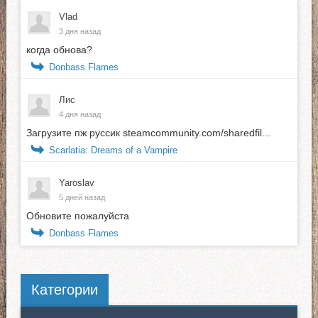
Vlad
3 дня назад
когда обнова?
Donbass Flames
Лис
4 дня назад
Загрузите пж руссик steamcommunity.com/sharedfil...
Scarlatia: Dreams of a Vampire
Yaroslav
5 дней назад
Обновите пожалуйста
Donbass Flames
Категории