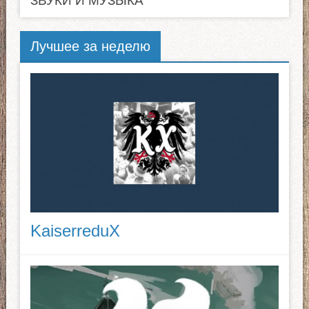
ЗВУКИ И МУЗЫКА
Лучшее за неделю
KaiserreduX