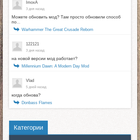
ImoxA
3 дня назад
Можете обновить мод? Там просто обновили способ
по...
Warhammer The Great Crusade Reborn
122121
3 дня назад
на новой версии мод работает?
Millennium Dawn: A Modern Day Mod
Vlad
5 дней назад
когда обнова?
Donbass Flames
Категории