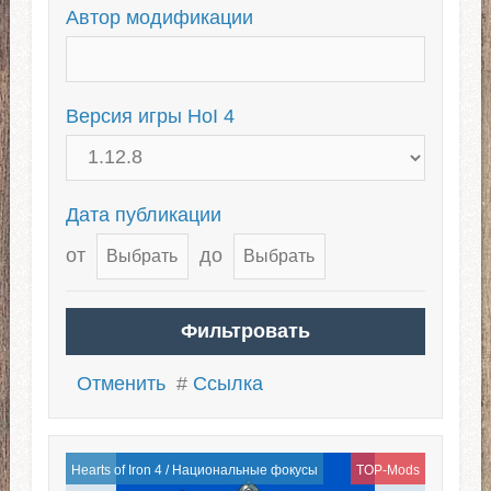
Автор модификации
Версия игры HoI 4
Дата публикации
от
до
Отменить
#
Ссылка
Hearts of Iron 4
/
Национальные фокусы
TOP-Mods