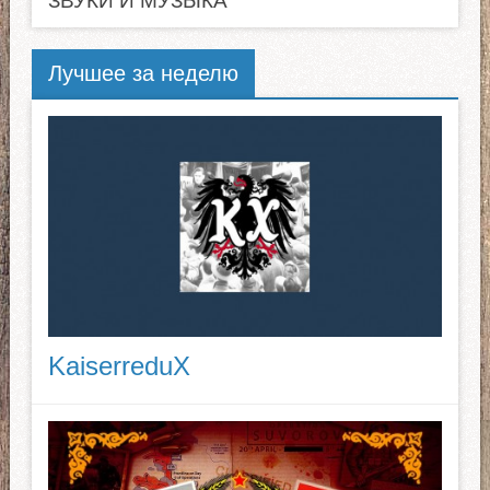
ЗВУКИ И МУЗЫКА
Лучшее за неделю
KaiserreduX