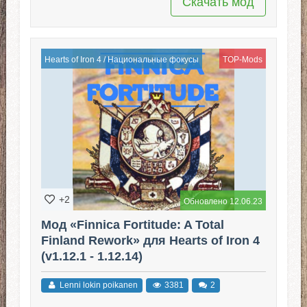
Скачать мод
Hearts of Iron 4
/
Национальные фокусы
TOP-Mods
+2
Обновлено 12.06.23
Мод «Finnica Fortitude: A Total
Finland Rework» для Hearts of Iron 4
(v1.12.1 - 1.12.14)
Lenni lokin poikanen
3381
2