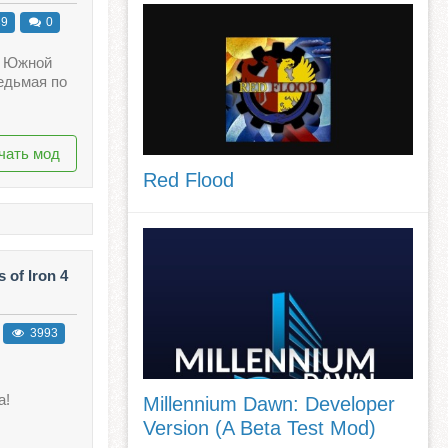
39
0
в Южной
седьмая по
чать мод
Red Flood
 of Iron 4
3993
a!
Millennium Dawn: Developer
Version (A Beta Test Mod)