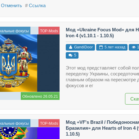
Отменить
#
Ссылка
Мод «Ukraine Focus Mod» для He
нальные фокусы
TOP-Mods
Iron 4 (v1.10.1 - 1.10.5)
GandiDoor
5 лет назад
1
5
Этот мод представляет собой по
переделку Украины, сосредоточ
главным образом на пересмотре 
фокусов и ег
Обновлено 26.05.21
Ска
Мод «VF's Brazil / Победоносна
нальные фокусы
TOP-Mods
Бразилия» для Hearts of Iron 4 (v
1.10.5)