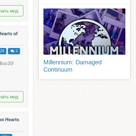
чать мод
earts of
29
0
Millennium: Damaged
lBox20!
Continuum
чать мод
я Hearts