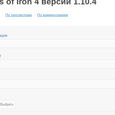
s of Iron 4 версии 1.10.4
По просмотрам
По комментариям
ации
и