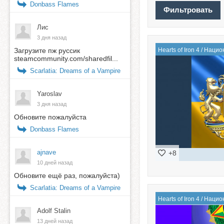
Donbass Flames
Лис
3 дня назад
Hearts of Iron 4
/
Нацио
Загрузите пж руссик
steamcommunity.com/sharedfil...
Scarlatia: Dreams of a Vampire
Yaroslav
3 дня назад
Обновите пожалуйста
Donbass Flames
ajnave
+8
10 дней назад
Обновите ещё раз, пожалуйста)
Scarlatia: Dreams of a Vampire
Hearts of Iron 4
/
Нацио
Adolf Stalin
13 дней назад