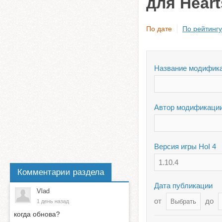
для Heart
По дате
По рейтингу
Название модифик
Автор модификаци
Версия игры HoI 4
1.10.4
Комментарии раздела
Дата публикации
Vlad
от
до
1 день назад
когда обнова?