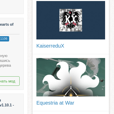
arts of
1106
KaiserreduX
лную
ившись
дерева
чать мод
я
Equestria at War
1.10.1 -