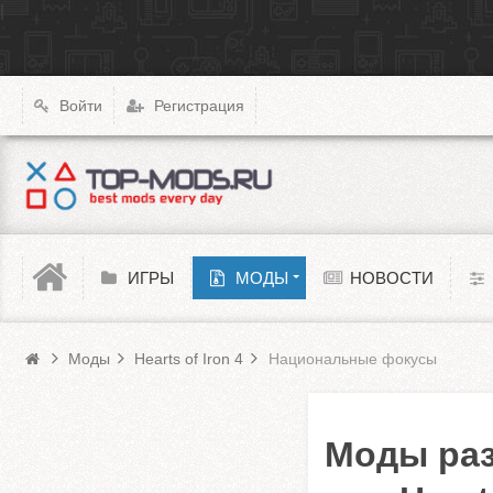
|
X4: Foundations
Transport Fever 2
XCOM: Chimera Squad
Войти
Регистрация
Cyberpunk 2077
Teardown
Melon Playground
ИГРЫ
МОДЫ
НОВОСТИ
Моды HoI 4
Barotrauma
Моды
Hearts of Iron 4
Национальные фокусы
Моды ра