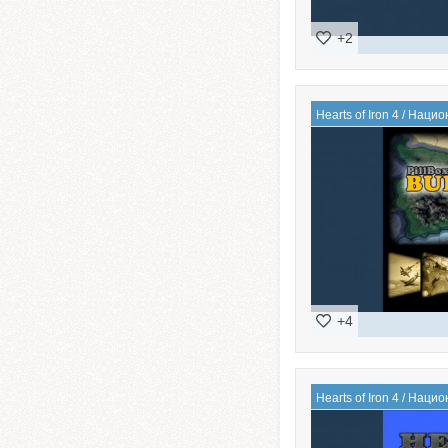
+2
Hearts of Iron 4
/
Нацио
+4
Hearts of Iron 4
/
Нацио