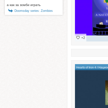
а как за зомби играть
Doomsday series: Zombies
+2
Hearts of Iron 4
/
Нацио