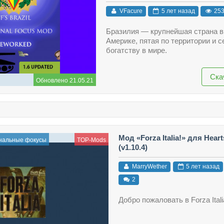
VFacure
5 лет назад
25
Бразилия — крупнейшая страна 
Америке, пятая по территории и 
богатству в мире.
Ска
Обновлено 21.05.21
Мод «Forza Italia!» для Hearts
нальные фокусы
TOP-Mods
(v1.10.4)
MarryWether
5 лет назад
2
Добро пожаловать в Forza Itali