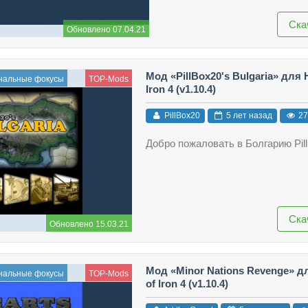
Ска
Обновлено 07.04.21
Мод «PillBox20's Bulgaria» для H
нальные фокусы
TOP-Mods
Iron 4 (v1.10.4)
PillBox20
5 лет назад
27
Добро пожаловать в Болгарию Pil
Ска
Обновлено 15.03.21
Мод «Minor Nations Revenge» дл
нальные фокусы
TOP-Mods
of Iron 4 (v1.10.4)