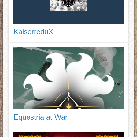
KaiserreduX
Equestria at War