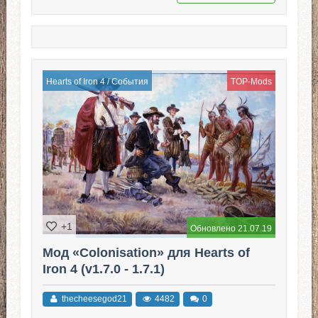
Hearts of Iron 4
/
События
TOP-Mods
+1
Обновлено 21.07.19
Мод «Colonisation» для Hearts of
Iron 4 (v1.7.0 - 1.7.1)
thecheesegod21
4482
0