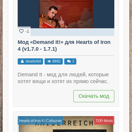
-1
Мод «Demand It!» для Hearts of Iron
4 (v1.7.0 - 1.7.1)
deadorbit
8692
1
Demand It - мод для людей, которые
хотят вещи и хотят их прямо сейчас.
Скачать мод
Hearts of Iron 4
/
События
TOP-Mods