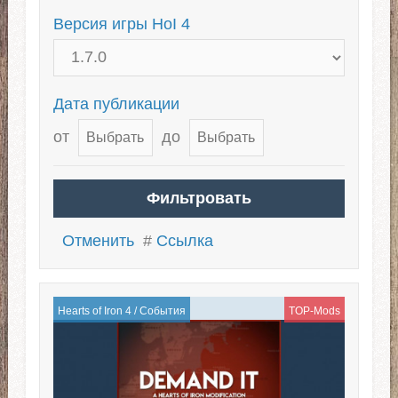
Версия игры HoI 4
Дата публикации
от
до
Отменить
#
Ссылка
Hearts of Iron 4
/
События
TOP-Mods