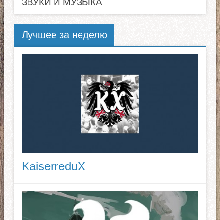
ЗВУКИ И МУЗЫКА
Лучшее за неделю
KaiserreduX