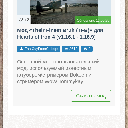
+2
Обновлено 11.09.25
Мод «Their Finest Bruh (TFB)» для
Hearts of Iron 4 (v1.16.1 - 1.16.9)
ThatGuyFromCollege
3612
2
Основной многопользовательский
мод, используемый известным
ютубером/стримером Bokoen и
стримером WoW Tommykay.
Скачать мод