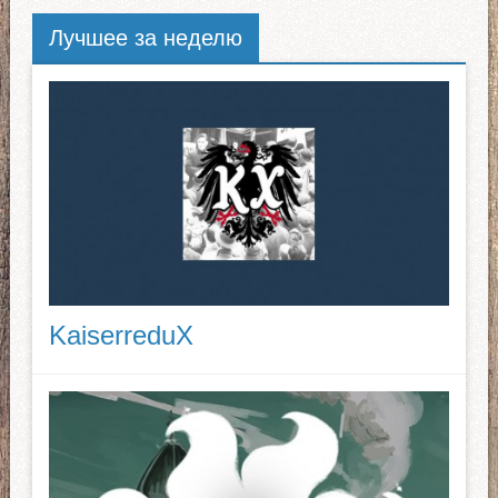
Лучшее за неделю
KaiserreduX