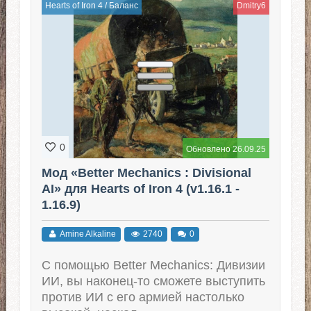
Hearts of Iron 4
/
Баланс
Dmitry6
0
Обновлено 26.09.25
Мод «Better Mechanics : Divisional
AI» для Hearts of Iron 4 (v1.16.1 -
1.16.9)
Amine Alkaline
2740
0
С помощью Better Mechanics: Дивизии
ИИ, вы наконец-то сможете выступить
против ИИ с его армией настолько