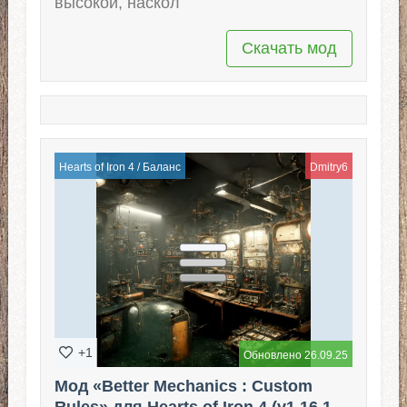
высокой, наскол
Скачать мод
Hearts of Iron 4
/
Баланс
Dmitry6
+1
Обновлено 26.09.25
Мод «Better Mechanics : Custom
Rules» для Hearts of Iron 4 (v1.16.1 -