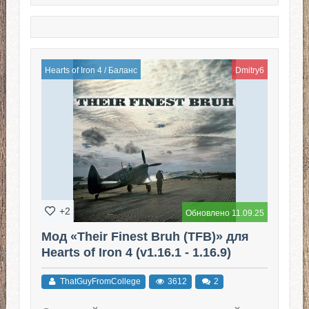
Hearts of Iron 4
/
Баланс
Dmitry6
+2
Обновлено 11.09.25
Мод «Their Finest Bruh (TFB)» для
Hearts of Iron 4 (v1.16.1 - 1.16.9)
ThatGuyFromCollege
3612
2