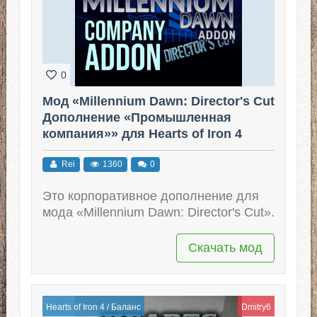
0
Мод «Millennium Dawn: Director's Cut
Дополнение «Промышленная
компания»» для Hearts of Iron 4
(v1.16.1 - 1.16.10)
Rei
1360
0
Это корпоративное дополнение для
мода «Millennium Dawn: Director's Cut».
Скачать мод
Hearts of Iron 4
/
Баланс
Dmitry6