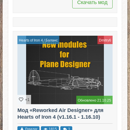
Скачать мод
Hearts of Iron 4
/
Баланс
Dmitry6
+1
Обновлено 21.10.25
Мод «Reworked Air Designer» для
Hearts of Iron 4 (v1.16.1 - 1.16.10)
Freezer
1815
1