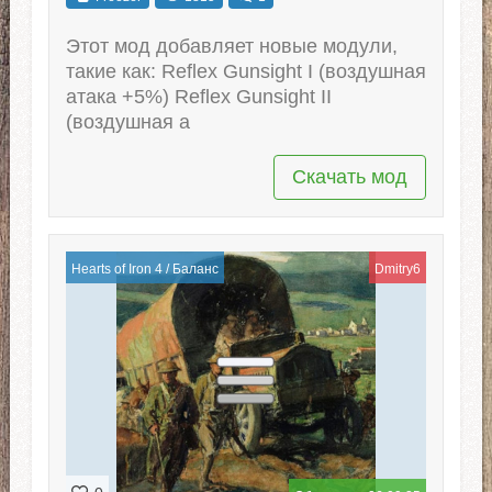
Этот мод добавляет новые модули,
такие как: Reflex Gunsight I (воздушная
атака +5%) Reflex Gunsight II
(воздушная а
Скачать мод
Hearts of Iron 4
/
Баланс
Dmitry6