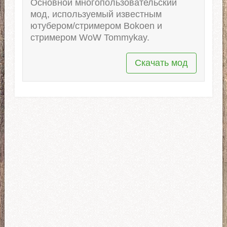
Основной многопользовательский
мод, используемый известным
ютубером/стримером Bokoen и
стримером WoW Tommykay.
Скачать мод