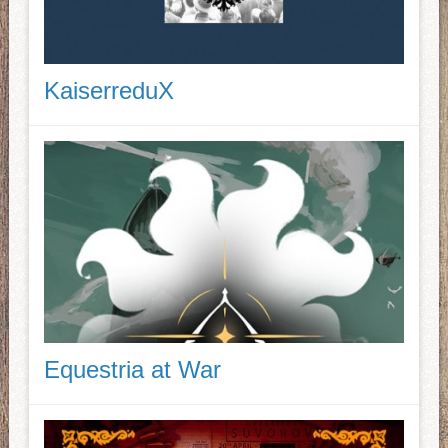
KaiserreduX
Equestria at War