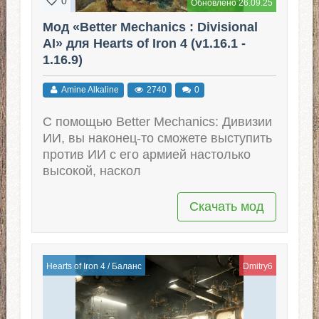
0
Обновлено 26.09.25
Мод «Better Mechanics : Divisional
AI» для Hearts of Iron 4 (v1.16.1 -
1.16.9)
Amine Alkaline
2740
0
С помощью Better Mechanics: Дивизии
ИИ, вы наконец-то сможете выступить
против ИИ с его армией настолько
высокой, наскол
Скачать мод
Hearts of Iron 4
/
Баланс
Dmitry6