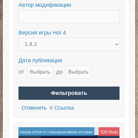
Автор модификации
Версия игры HoI 4
Дата публикации
от
до
Отменить
#
Ссылка
Hearts of Iron 4
/
Альтернативная история
TOP-Mods