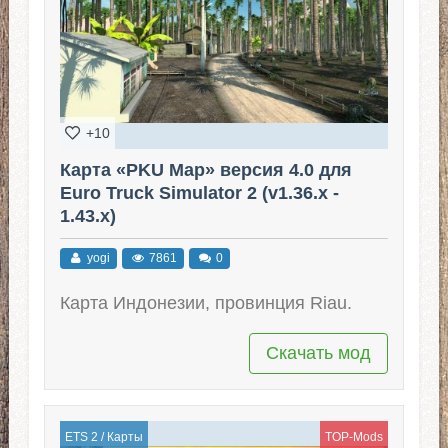
+10
Карта «PKU Map» версия 4.0 для
Euro Truck Simulator 2 (v1.36.x -
1.43.x)
yogi
7861
0
Карта Индонезии, провинция Riau.
Скачать мод
ETS 2
/
Карты
TOP-Mods