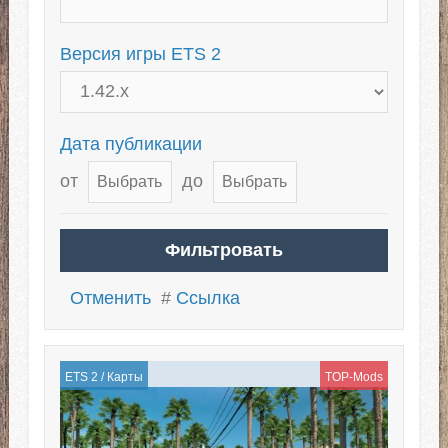
Российские просторы
Версия игры ETS 2
Карта Румынии
Карта Казахстана для ЕТС 2
Дата публикации
от
до
Отменить
#
Ссылка
ETS 2
/
Карты
TOP-Mods