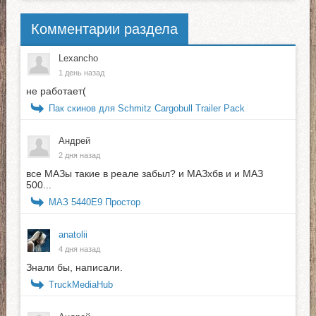
Комментарии раздела
Lexancho
1 день назад
не работает(
Пак скинов для Schmitz Cargobull Trailer Pack
Андрей
2 дня назад
все МАЗы такие в реале забыл? и МАЗхбв и и МАЗ
500...
МАЗ 5440E9 Простор
anatolii
4 дня назад
Знали бы, написали.
TruckMediaHub