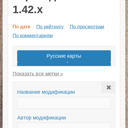
1.42.x
По дате
По рейтингу
По просмотрам
По комментариям
Русские карты
Суровая Россия
Карта России
Южный регион
Закрыть
Восточный Экспресс
СНГ
Название модификации
Карты для ЕТС 1.40
Карта Сибири
Mario Map
Автор модификации
Карты для ETS 2 1.43