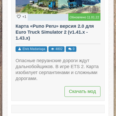
+1
Обновлено 11.01.22
Карта «Puno Peru» версия 2.0 для
Euro Truck Simulator 2 (v1.41.x -
1.43.x)
Elvis Madariaga
4802
0
Опасные перуанские дороги ждут
дальнобойщиков. В игре ETS 2. Карта
изобилует серпантинами и сложными
дорогами.
Скачать мод