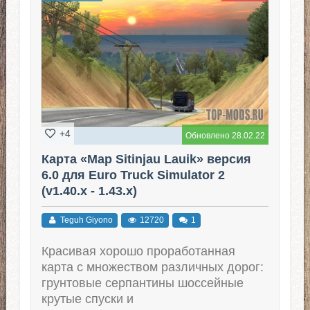
+4
Обновлено 28.02.22
Карта «Map Sitinjau Lauik» версия
6.0 для Euro Truck Simulator 2
(v1.40.x - 1.43.x)
Teguh Giyono
12720
1
Красивая хорошо проработанная
карта с множеством различных дорог:
грунтовые серпантины шоссейные
крутые спуски и