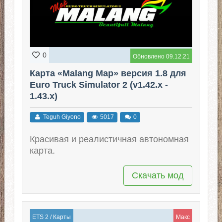
0
Обновлено 09.12.21
Карта «Malang Map» версия 1.8 для
Euro Truck Simulator 2 (v1.42.x -
1.43.x)
Teguh Giyono
5017
0
Красивая и реалистичная автономная
карта.
Скачать мод
ETS 2
/
Карты
Макс