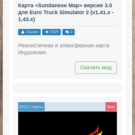
Карта «Sundanese Map» версия 3.0
для Euro Truck Simulator 2 (v1.41.x -
1.43.x)
Fauzan
5325
0
Реалистичная и атмосферная карта
Индонезии.
Скачать мод
ETS 2
/
Карты
Макс