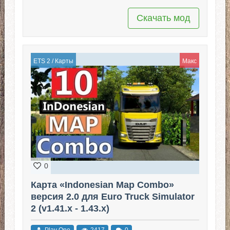
Скачать мод
ETS 2
/
Карты
Макс
0
Карта «Indonesian Map Combo»
версия 2.0 для Euro Truck Simulator
2 (v1.41.x - 1.43.x)
Play One
2417
0