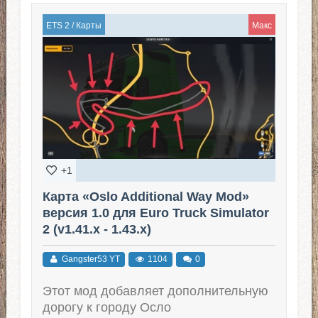
ETS 2
/
Карты
Макс
+1
Карта «Oslo Additional Way Mod»
версия 1.0 для Euro Truck Simulator
2 (v1.41.x - 1.43.x)
Gangster53 YT
1104
0
Этот мод добавляет дополнительную
дорогу к городу Осло