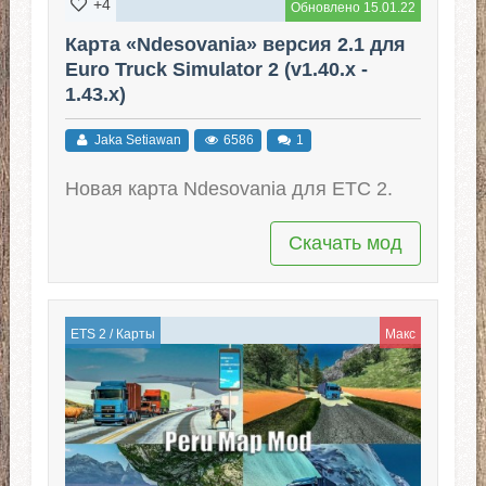
+4
Обновлено 15.01.22
Карта «Ndesovania» версия 2.1 для
Euro Truck Simulator 2 (v1.40.x -
1.43.x)
Jaka Setiawan
6586
1
Новая карта Ndesovania для ЕТС 2.
Скачать мод
ETS 2
/
Карты
Макс