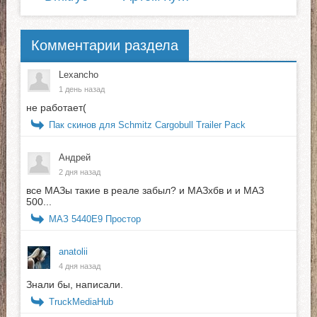
Комментарии раздела
Lexancho
1 день назад
не работает(
Пак скинов для Schmitz Cargobull Trailer Pack
Андрей
2 дня назад
все МАЗы такие в реале забыл? и МАЗхбв и и МАЗ
500...
МАЗ 5440E9 Простор
anatolii
4 дня назад
Знали бы, написали.
TruckMediaHub