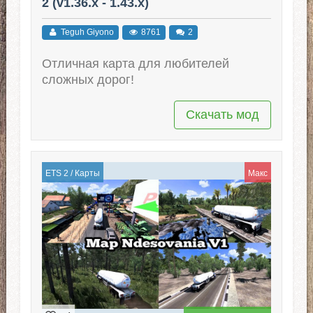
2 (v1.36.x - 1.43.x)
Teguh Giyono
8761
2
Отличная карта для любителей
сложных дорог!
Скачать мод
ETS 2
/
Карты
Макс