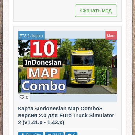
Скачать мод
ETS 2
/
Карты
Макс
0
Карта «Indonesian Map Combo»
версия 2.0 для Euro Truck Simulator
2 (v1.41.x - 1.43.x)
Play One
2417
0