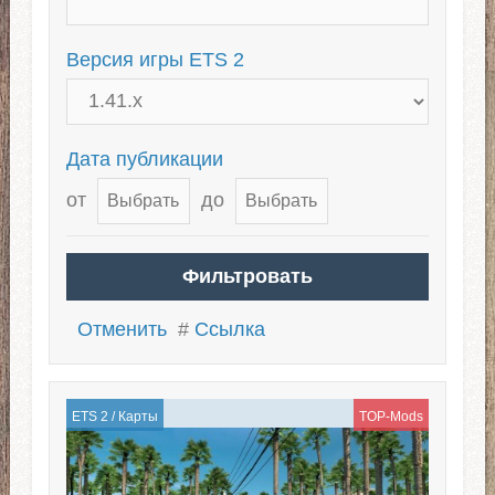
Российские просторы
Версия игры ETS 2
Карта Румынии
Карта Казахстана для ЕТС 2
Дата публикации
от
до
Отменить
#
Ссылка
ETS 2
/
Карты
TOP-Mods