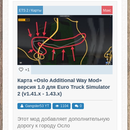
ETS 2
/
Карты
Макс
+1
Карта «Oslo Additional Way Mod»
версия 1.0 для Euro Truck Simulator
2 (v1.41.x - 1.43.x)
Gangster53 YT
1104
0
Этот мод добавляет дополнительную
дорогу к городу Осло