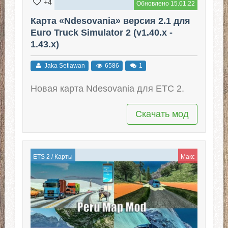
+4
Обновлено 15.01.22
Карта «Ndesovania» версия 2.1 для
Euro Truck Simulator 2 (v1.40.x -
1.43.x)
Jaka Setiawan
6586
1
Новая карта Ndesovania для ЕТС 2.
Скачать мод
ETS 2
/
Карты
Макс