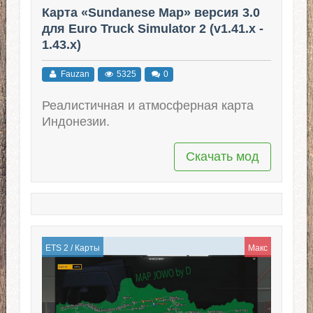
Карта «Sundanese Map» версия 3.0
для Euro Truck Simulator 2 (v1.41.x -
1.43.x)
Fauzan
5325
0
Реалистичная и атмосферная карта
Индонезии.
Скачать мод
ETS 2
/
Карты
Макс