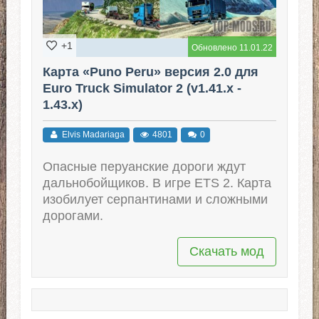
+1
Обновлено 11.01.22
Карта «Puno Peru» версия 2.0 для
Euro Truck Simulator 2 (v1.41.x -
1.43.x)
Elvis Madariaga
4801
0
Опасные перуанские дороги ждут
дальнобойщиков. В игре ETS 2. Карта
изобилует серпантинами и сложными
дорогами.
Скачать мод