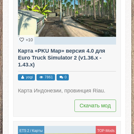
+10
Карта «PKU Map» версия 4.0 для
Euro Truck Simulator 2 (v1.36.x -
1.43.x)
yogi
7861
0
Карта Индонезии, провинция Riau.
Скачать мод
ETS 2
/
Карты
TOP-Mods