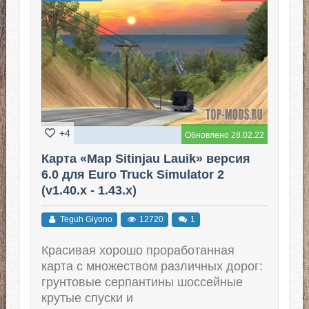
+4
Обновлено 28.02.22
Карта «Map Sitinjau Lauik» версия
6.0 для Euro Truck Simulator 2
(v1.40.x - 1.43.x)
Teguh Giyono
12720
1
Красивая хорошо проработанная
карта с множеством различных дорог:
грунтовые серпантины шоссейные
крутые спуски и