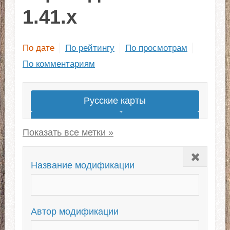
1.41.x
По дате
По рейтингу
По просмотрам
По комментариям
Русские карты
Суровая Россия
Карта России
Южный регион
Закрыть
Восточный Экспресс
СНГ
Название модификации
Карты для ЕТС 1.40
Карта Сибири
Mario Map
Автор модификации
Карты для ETS 2 1.43