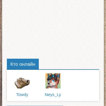
Кто онлайн
Towdy
Neys_Ly