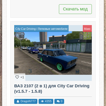
Скачать мод
City Car Driving
/
Легковые автомобили
Макс
+1
ВАЗ 2107 (2 в 1) для City Car Driving
(v1.5.7 - 1.5.8)
DragoN777
4355
0