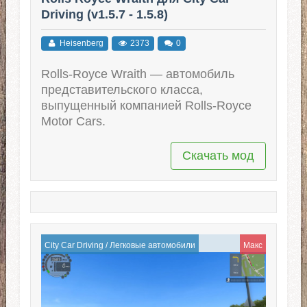
Driving (v1.5.7 - 1.5.8)
Heisenberg
2373
0
Rolls-Royce Wraith — автомобиль
представительского класса,
выпущенный компанией Rolls-Royce
Motor Cars.
Скачать мод
City Car Driving
/
Легковые автомобили
Макс