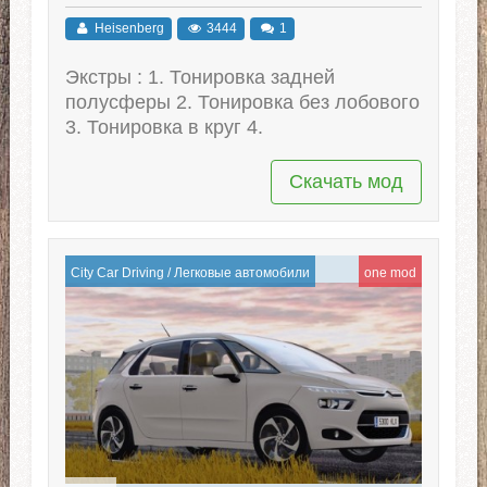
Heisenberg
3444
1
Экстры : 1. Тонировка задней
полусферы 2. Тонировка без лобового
3. Тонировка в круг 4.
Скачать мод
City Car Driving
/
Легковые автомобили
one mod