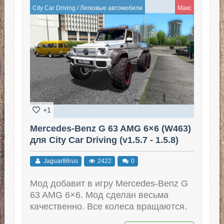
City Car Driving
/
Легковые автомобили
Макс
+1
Mercedes-Benz G 63 AMG 6×6 (W463)
для City Car Driving (v1.5.7 - 1.5.8)
Jaguar86rus
2422
0
Мод добавит в игру Mercedes-Benz G
63 AMG 6×6. Мод сделан весьма
качественно. Все колеса вращаются.