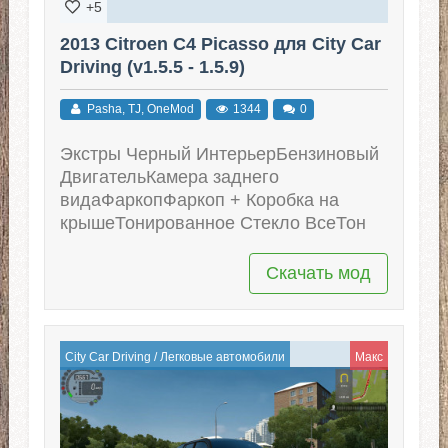
+5
2013 Citroen C4 Picasso для City Car
Driving (v1.5.5 - 1.5.9)
Pasha, TJ, OneMod
1344
0
Экстры Черный ИнтерьерБензиновый
ДвигательКамера заднего
видаФаркопФаркоп + Коробка на
крышеТонированное Стекло ВсеТон
Скачать мод
City Car Driving
/
Легковые автомобили
Макс